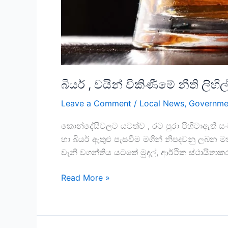
බියර් , වයින් විකිණීමේ නීති ලිහි
Leave a Comment
/
Local News
,
Governme
කොන්දේසිවලට යටත්ව , රට පුරා පිහිටාඇති 
හා බියර් ඇතුළු පැසවීම මගින් නිපදවනු ලබන ම
වැනි වගන්තිය යටතේ මුදල්, ආර්ථික ස්ථායිතාකර
Read More »