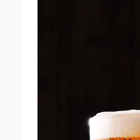
බියර්
,
වයින්
විකිණීමේ
නීති
ලිහිල්
වේ…