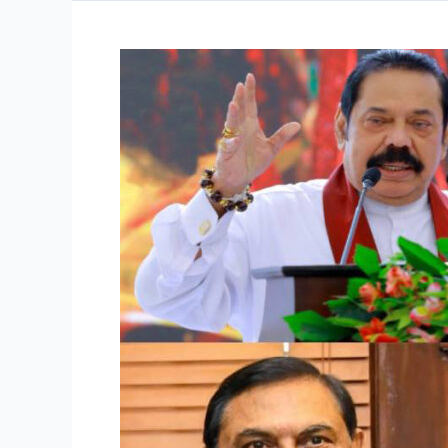
රටක්
ප්‍රචණ්ඩත්වයට
හා
බංකොලොත්
භාවයට
ඇද
දැමූ
රාජපක්ෂ
පවුල්
ගැටුමේ
අභ්‍යන්තර
කතාව
ඔබ
දැනගතම
යුතුය.