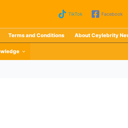
TikTok
Facebook
Terms and Conditions
About Ceylebrity N
wledge