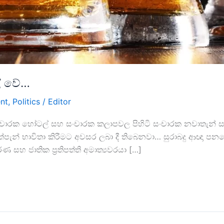
ල් වේ…
nt
,
Politics
/
Editor
සංචාරක හෝටල් සහ සංචාරක කලාපවල පිහිටි සංචාරක නවාතැන් 
ත්පැන් භාවිතා කිරීමට අවසර ලබා දී තිබෙනවා… සුරාබදු ආඥා පන
ණ සහ ජාතික ප්‍රතිපත්ති අමාත්‍යවරයා […]