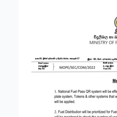
හෙට
(1)
සිට
ඉන්ධන
QR
ක්‍රමයට
පමණි…