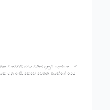
ියාත්මක වනබවයි රජය මගින් දැනුම් දෙන්නෙ… ඒ
ියාත්මක වනු ඇති. කෙසේ වෙතත්, තමන්ගේ රථය