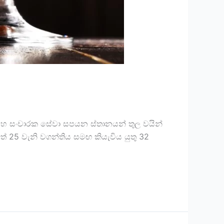
සහ සංචාරක සේවා සපයන ස්තානයන් තුල වයින්
තේ 25 වැනි වගන්තිය සමඟ කියැවිය යුතු 32