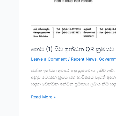
හෙට (1) සිට ඉන්ධන QR ක්‍රමය
Leave a Comment
/
Recent News
,
Governm
ජාතික ඉන්ධන අවසර පත්‍ර ක්‍රමවේදය , කිව් ආර
අනුව ටොකන් ක්‍රමය සහ භාවිතයේ පැවති අනෙකු
සඳහා වෙන්වන ඉන්ධන ප්‍රමානය ලබාගැනීම ස
Read More »