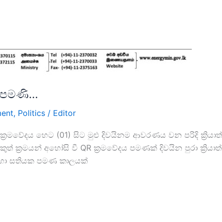
ට පමණි…
ent
,
Politics
/
Editor
්. ක්‍රමවේදය හෙට (01) සිට මුළු දිවයිනම ආවරණය වන පරිදි ක්‍ර
ත් ක්‍රමයන් අහෝසි වී QR ක්‍රමවේදය පමණක් දිවයින පුරා ක්‍ර
ඳහා සතියක පමණ කාලයක්