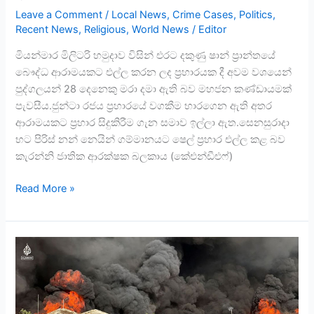
Leave a Comment
/
Local News
,
Crime Cases
,
Politics
,
Recent News
,
Religious
,
World News
/
Editor
මියන්මාර මිලිටරි හමුදාව විසින් එරට දකුණු ෂාන් ප්‍රාන්තයේ
බෞද්ධ ආරාමයකට එල්ල කරන ලද ප්‍රහාරයක දී අවම වශයෙන්
පුද්ගලයන් 28 දෙනෙකු මරා දමා ඇති බව මහජන කණ්ඩායමක්
පැවසීය.ජුන්ටා රජය ප්‍රහාරයේ වගකීම භාරගෙන ඇති අතර
ආරාමයකට ප්‍රහාර සිදුකිරීම ගැන සමාව ඉල්ලා ඇත.සෙනසුරාදා
භට පිරිස් නන් නෙයින් ගම්මානයට ෂෙල් ප්‍රහාර එල්ල කළ බව
කැරන්නි ජාතික ආරක්ෂක බලකාය (කේඑන්ඩීඑෆ්)
Read More »
ලොව
විශාලතම
සරණාගත
කඳවුරේ
ගින්න