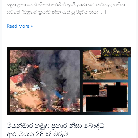
සඳුදා ප්‍රකාශයක් නිකුත් කරමින් දලයි ලාමාගේ කාර්යාලය කියා
සිටියේ “ඔහුගේ ක්‍රියාව නිසා ඇති වූ රිදවීම නිසා […]
Read More »
මියන්මාර
හමුදා
ප්‍රහාර
නිසා
බෞද්ධ
ආරාමයක
28
ක්
මරුට
මියන්මාර හමුදා ප්‍රහාර නිසා බෞද්ධ
ආරාමයක 28 ක් මරුට