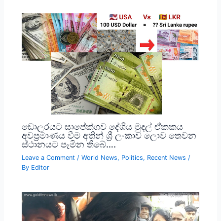
ඩොලරයට සාපේක්ශව දේශිය මුදල් ඒකකය
අවප්‍රමාණය වීම අතින් ශ්‍රී ලංකාව ලොව තෙවන
ස්ථානයට පෑමින තිබේ….
Leave a Comment
/
World News
,
Politics
,
Recent News
/
By
Editor