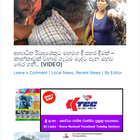
ආබාධිත රියදුරෙකුට මහමග දී පහර දීමක් –
කාන්තාවක් වහාම ගැටුම මැදට පැන ඔහුව
බේර ගනී.. (VIDEO)
Leave a Comment
/
Local News
,
Recent News
/ By
Editor