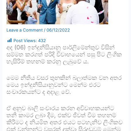
Leave a Comment
/
06/12/2022
Post Views:
432
අද (06) ඉන්දුනීසියානු පාර්ලිමේන්තුව විසින්
සම්මත කරගත් පරිදි විවාහයෙන් පසු පිට ලිංගික
හැසිරීම් තහනම් කරනු ලැබුවේ ය.
මෙම නීතිය වසර තුනකින් බලාත්මක වන අතර
මෙය ඉන්දුනීසියානුවන්ට මෙන්ම එරට
සංචාරකයන්ට ද අදාළ වේ.
ඒ අනුව බාලි සංචාරය කරන අවිවාහකයන්ට
තනි කාමර ලබා දීම, එක්ව ජීවත් වීම තහනම්
කිරීමට ද නියමිත අතර එයට පටහැනිව ලිංගිකව
එක් වන්නන්ට වසරක් දක්වා සිරදඬුවම් මෙන්ම