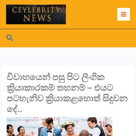
Skip
to
content
Search
විවාහයෙන් පසු පිට ලිංගික
ක්‍රියාකාරකම් තහනම් – එයට
පටහැනිව ක්‍රියාකළහොත් සිදුවන
දේ..