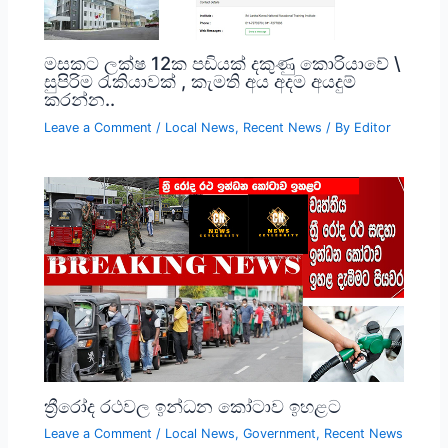
මසකට ලක්ෂ 12ක පඩියක් දකුණු කොරියාවේ \
සුපිරිම රැකියාවක් , කැමති අය අදම අයදුම්
කරන්න..
Leave a Comment
/
Local News
,
Recent News
/ By
Editor
ත්‍රීරෝද රථවල ඉන්ධන කෝටාව ඉහළට
Leave a Comment
/
Local News
,
Government
,
Recent News