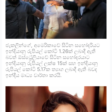
ජැකලින්ගේ, අමෙරිකාවේ සිටින සහෝදරියට
ඉන්දියානු රුපියල් කෝටි 1.26ක් ලබාදී ඇති
බවත් ඕස්ට්‍රේලියාවේ සිටින සහෝදරයාට
ඉන්දියානු රුපියල් ලක්ෂ 15ක් සහ ඉන්දියානු
රුපියල් කෝටි 5.17ක ත්‍යාග ලබාදී ඇති බවද
ඉන්දීය මාධ්‍ය වාර්තා කරයි.