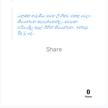
ධනුෂ්ක තරුණිය සමඟ ලිංගිකව එකතු වෙලා
තියෙන්නෙ කැමැත්තෙන්ලු…අවසාන
හරියෙදිලු අවුල් ගිහින් තියෙන්නෙ.. ඉන්පසු
සිදු වූ දේ…
Share
0
Shares