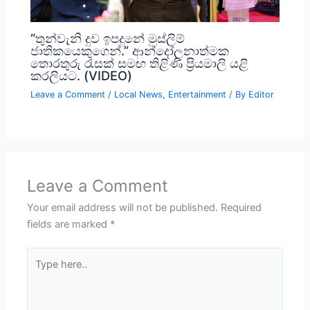
“තුන්වැනි දුව ඉපදුනේ මුස්ලිම්
ජාතිකයෙකුගෙන්.” ආන්දෝලනාත්මක
තොරතුරු රැසක් සමඟ තිළිණි ප්‍රියමාලි යළි
කරලියට. (VIDEO)
Leave a Comment
/
Local News
,
Entertainment
/ By
Editor
Leave a Comment
Your email address will not be published.
Required
fields are marked
*
Type
here..