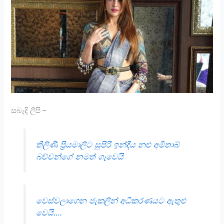
සබෑදි ලිපි –
තිලිණි ප්‍රියමාලිට සුපිරි ඉන්දීය නළු අමිතාබ්
බච්චන්ගේ නමත් ගෑවෙයි
වෙස්වලාගෙන ජැකලින් අධිකරණයට ඇතුළු
වෙයි….