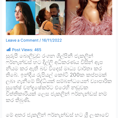
Leave a Comment
/
16/11/2022
Post Views:
465
සුරූපී බොලිවුඩ් රංගන ශිල්පිනී ජැකලින්
ෆර්නැන්ඩස් හට දිල්ලි අධිකරණය විසින් ඇප
නියම කර ඇති බව විදෙස් මාධ්‍ය වාර්තා කර
තිබේ. ඉන්දීය රුපියල් කෝටි 200ක කප්පමක්
ලබා ගැනීමේ සිද්ධියක් සම්බන්ධයෙන් ව්‍යාපාරික
සුකේෂ් චන්ද්‍රෂේකර්ට එරෙහි නඩුවක
විත්තිකාරියක් ලෙස ජැකලින් ෆර්නැන්ඩස් නම්
කර තිබුණි.
මේ අතර ජැකලින් ෆර්නැන්ඩස් හට ශ්‍රී ලංකාවේ