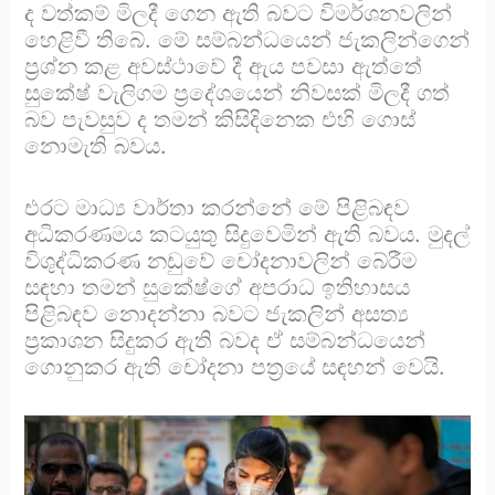
ද වත්කම් මිලදී ගෙන ඇති බවට විමර්ශනවලින්
හෙළිවී තිබේ. මේ සම්බන්ධයෙන් ජැකලින්ගෙන්
ප්‍රශ්න කළ අවස්ථාවේ දී ඇය පවසා ඇත්තේ
සුකේෂ් වැලිගම ප්‍රදේශයෙන් නිවසක් මිලදී ගත්
බව පැවසුව ද තමන් කිසිදිනෙක එහි ගොස්
නොමැති බවය.
එරට මාධ්‍ය වාර්තා කරන්නේ මේ පිළිබඳව
අධිකරණමය කටයුතු සිදුවෙමින් ඇති බවය. මුදල්
විශුද්ධිකරණ නඩුවේ චෝදනාවලින් බේරීම
සඳහා තමන් සුකේෂ්ගේ අපරාධ ඉතිහාසය
පිළිබඳව නොදන්නා බවට ජැකලින් අසත්‍ය
ප්‍රකාශන සිදුකර ඇති බවද ඒ සම්බන්ධයෙන්
ගොනුකර ඇති චෝදනා පත්‍රයේ සඳහන් වෙයි.