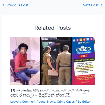
←
Previous Post
Next Post
→
Related Posts
16 ක් එක්ක සිට හසුවූ ‘සංක සර්‘ සූම් එකිනුත්
අතවර කරලා – සිසුවියන් නිහඬයි…
Leave a Comment
/
Local News
,
Crime Cases
/ By
Editor