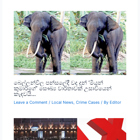
බෙල්ලන්විල පන්සලේදී වද දුන් ‘මියන්
කුමාර්ගේ’ සෞඛ්‍ය වාර්තාවක් උසාවියෙන්
කැඳවයි…
Leave a Comment
/
Local News
,
Crime Cases
/ By
Editor