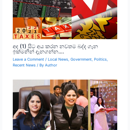
අද (1) සිට අය කරන නවතම බද්ද ගෑන
ඉක්මනින් දෑනගන්න….
Leave a Comment
/
Local News
,
Government
,
Politics
,
Recent News
/ By
Author