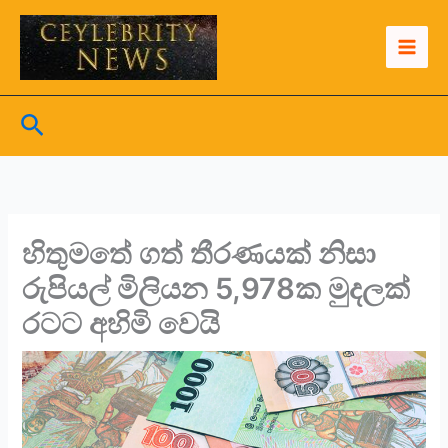
Skip
to
content
Search
හිතුමතේ ගත් තීරණයක් නිසා
රුපියල් මිලියන 5,978ක මුදලක්
රටට අහිමි වෙයි