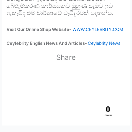
බේරුම්කරණ කාර්යයකට මුහුණ පෑමට ඉඩ
ඇතැයිද එම වාර්තාවේ වැඩිදුරටත් සඳහන්ය.
Visit Our Online Shop Website-
WWW.CEYLEBRITY.COM
Ceylebrity English News And Articles-
Ceylebrity News
Share
0
Shares