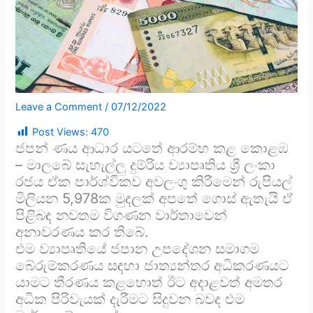
Leave a Comment
/
07/12/2022
Post Views:
470
ජපන් ණය ආධාර යටතේ ආරම්භ කළ කොළඹ
– මාලබේ සැහැල්ලු දුම්රිය ව්‍යාපෘතිය ශ්‍රී ලංකා
රජය ඒක පාර්ශ්විකව අවලංගු කිරීමෙන් රුපියල්
මිලියන 5,978ක මුදලක් අපතේ ගොස් ඇතැයි ඒ
පිළිබඳ නවතම විගණන වාර්තාවෙන්
අනාවරණය කර තිබේ.
එම ව්‍යාපෘතියේ ජපාන උපදේශන සමාගම
බේරුම්කරණය සඳහා ජාත්‍යන්තර අධිකරණයට
යාමට තීරණය කළහොත් ඊට අදාළවත් අමතර
අධික පිරිවැයක් දැරීමට සිදුවන බවද එම