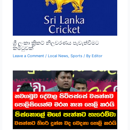
ශ්‍රී ලංකා ක්‍රිකට් නිලවරණය පැවැත්වීමට
කමිටුවක්
Leave a Comment
/
Local News
,
Sports
/ By
Editor