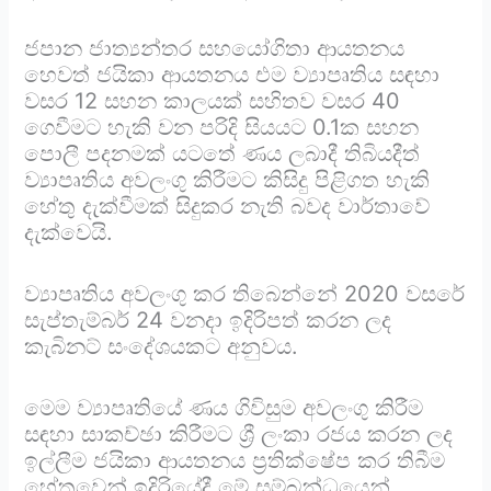
ජපාන ජාත්‍යන්තර සහයෝගිතා ආයතනය
හෙවත් ජයිකා ආයතනය එම ව්‍යාපෘතිය සඳහා
වසර 12 සහන කාලයක් සහිතව වසර 40
ගෙවීමට හැකි වන පරිදි සියයට 0.1ක සහන
පොලී පදනමක් යටතේ ණය ලබාදී තිබියදීත්
ව්‍යාපෘතිය අවලංගු කිරීමට කිසිදු පිළිගත හැකි
හේතු දැක්වීමක් සිදුකර නැති බවද වාර්තාවේ
දැක්වෙයි.
ව්‍යාපෘතිය අවලංගු කර තිබෙන්නේ 2020 වසරේ
සැප්තැම්බර් 24 වනදා ඉදිරිපත් කරන ලද
කැබිනට් සංදේශයකට අනුවය.
මෙම ව්‍යාපෘතියේ ණය ගිවිසුම අවලංගු කිරීම
සඳහා සාකච්ඡා කිරීමට ශ්‍රී ලංකා රජය කරන ලද
ඉල්ලීම ජයිකා ආයතනය ප්‍රතික්ෂේප කර තිබීම
හේතුවෙන් ඉදිරියේදී මේ සම්බන්ධයෙන්