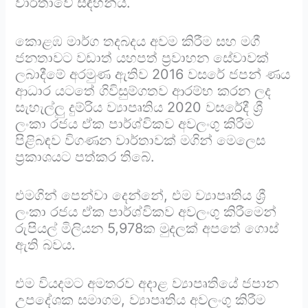
වාර්තාවේ සඳහන්ය.
කොළඹ මාර්ග තදබදය අවම කිරීම සහ මගී
ජනතාවට වඩාත් යහපත් ප්‍රවාහන සේවාවක්
ලබාදීමේ අරමුණ ඇතිව 2016 වසරේ ජපන් ණය
ආධාර යටතේ ගිවිසුම්ගතව ආරම්භ කරන ලද
සැහැල්ලු දුම්රිය ව්‍යාපෘතිය 2020 වසරේදී ශ්‍රී
ලංකා රජය ඒක පාර්ශ්විකව අවලංගු කිරීම
පිළිබඳව විගණන වාර්තාවක් මගින් මෙලෙස
ප්‍රකාශයට පත්කර තිබේ.
එමගින් පෙන්වා දෙන්නේ, එම ව්‍යාපෘතිය ශ්‍රී
ලංකා රජය ඒක පාර්ශ්විකව අවලංගු කිරීමෙන්
රුපියල් මිලියන 5,978ක මුදලක් අපතේ ගොස්
ඇති බවය.
එම වියදමට අමතරව අදාළ ව්‍යාපෘතියේ ජපාන
උපදේශක සමාගම, ව්‍යාපෘතිය අවලංගු කිරීම