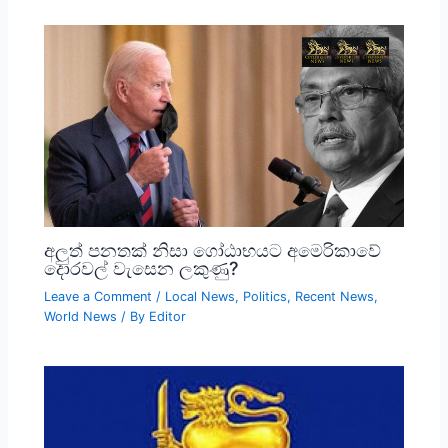
අලුත් පනතක් නිසා ගෝඨාභයට අමෙරිකාවේ
දොරවල් වැසෙන ලකුණු?
Leave a Comment
/
Local News
,
Politics
,
Recent News
,
World News
/ By
Editor