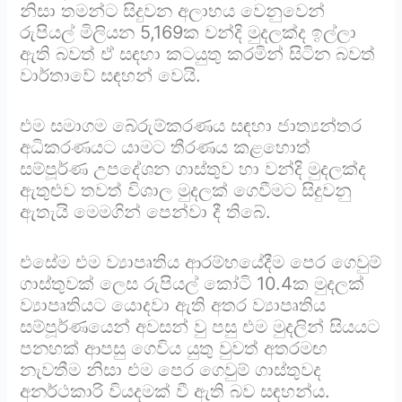
නිසා තමන්ට සිදුවන අලාභය වෙනුවෙන්
රුපියල් මිලියන 5,169ක වන්දි මුදලක්ද ඉල්ලා
ඇති බවත් ඒ සඳහා කටයුතු කරමින් සිටින බවත්
වාර්තාවේ සඳහන් වෙයි.
එම සමාගම බේරුම්කරණය සඳහා ජාත්‍යන්තර
අධිකරණයට යාමට තීරණය කළහොත්
සම්පූර්ණ උපදේශන ගාස්තුව හා වන්දි මුදලක්ද
ඇතුළුව තවත් විශාල මුදලක් ගෙවීමට සිදුවනු
ඇතැයි මෙමගින් පෙන්වා දී තිබේ.
එසේම එම ව්‍යාපෘතිය ආරම්භයේදීම පෙර ගෙවුම්
ගාස්තුවක් ලෙස රුපියල් කෝටි 10.4ක මුදලක්
ව්‍යාපෘතියට යොදවා ඇති අතර ව්‍යාපෘතිය
සම්පූර්ණයෙන් අවසන් වු පසු එම මුදලින් සියයට
පනහක් ආපසු ගෙවිය යුතු වුවත් අතරමඟ
නැවතීම නිසා එම පෙර ගෙවුම් ගාස්තුවද
අනර්ථකාරි වියදමක් වී ඇති බව සඳහන්ය.