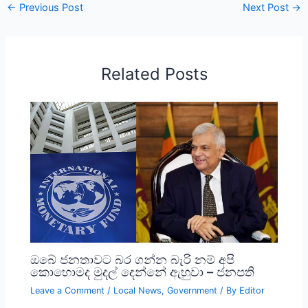
←
Previous Post
Next Post
→
Related Posts
ඔබේ ජනතාවට බර ගන්න බැරි නම් අපි
කොහොමද මුදල් දෙන්නේ ඇහුවා – ජනපති
Leave a Comment
/
Local News
,
Government
/ By
Editor