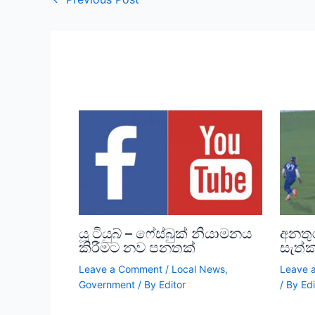
යූ ටියුබ් – ෆේස්බුක් නියාමනය
අනතු
කිරීමට නව පනතක්
සැත්
Leave a Comment
/
Local News
,
Leave 
Government
/ By
Editor
/ By
Edi