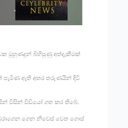
 මුහුණදුන් බිහිසුණු අත්දැකීමක්
ක් පැමිණ ඇති අතර තරුණයින් දිවි
් විසින් වීඩියෝ ගත කර තිබේ.
ි බේරාගෙන ගෙන නිවෙස් වෙත ගොස්