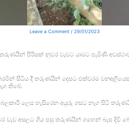
Leave a Comment
/
29/01/2023
තරුණයින් පිරිසක් නුවර වැවට යාමට පැමිණි අවස්ථාවක
් කරමින් සිටිය දී තරුණයින් දෙසට එක්වරම වනඅලියෙ
ැග තිබේ.
ලකාරී ලෙස හැසිරෙන අයුරු ගසට නැග සිටි තරුණයින
ුවර වැව අසලට ගිය පසු තරුණයින් ගහෙන් බැස දිව