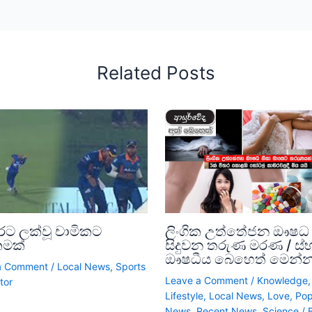
Related Posts
රට ලක්වූ චාමිකට
ලිංගික උත්තේජන ඖෂධ 
කමක්
සිදුවන තරුණ මරණ / ස්
ඖෂධීය බෙහෙත් මෙන්
a Comment
/
Local News
,
Sports
Leave a Comment
/
Knowledge
,
tor
Lifestyle
,
Local News
,
Love
,
Pop
News
,
Recent News
,
Science
/ 