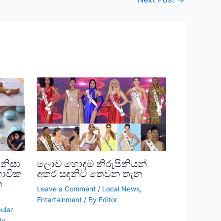
නිසා
ලොව හොඳම නිරුපිනියන්
භාවික
අතර සඳනිට තෙවන තැන
න
Leave a Comment
/
Local News
,
Entertainment
/ By
Editor
ular
By