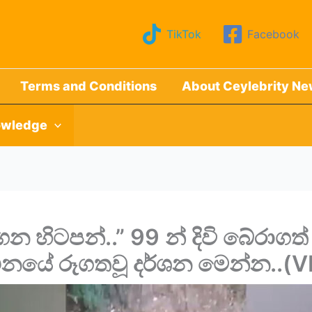
TikTok
Facebook
Terms and Conditions
About Ceylebrity N
wledge
න හිටපන්..” 99 න් දිවි බේරාග
ථනයේ රූගතවූ දර්ශන මෙන්න..(V