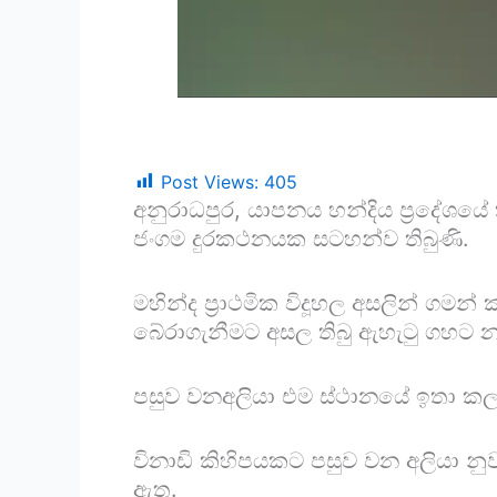
Post Views:
405
අනුරාධපුර, යාපනය හන්දිය ප්‍රදේශයේ 
ජංගම දුරකථනයක සටහන්ව තිබුණි.
මහින්ද ප්‍රාථමික විදූහල අසලින් ගමන
බේරාගැනීමට අසල තිබු ඇහැටු ගහට න
පසුව වනඅලියා එම ස්ථානයේ ඉතා කලබ
විනාඩි කිහිපයකට පසුව වන අලියා න
ඇත.