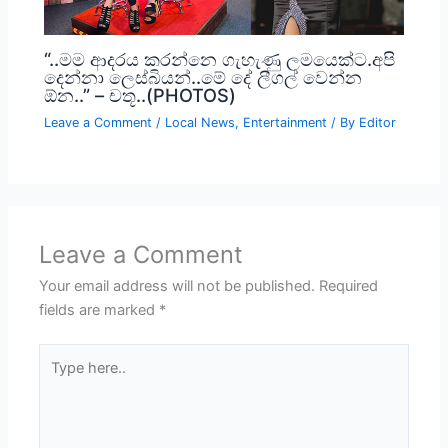
“..මම ආදරය කරන්නෙ ගැහැණු ලමයෙක්ට.අපි
දෙන්නා ලෙස්බියන්..මේ දේ ලීගල් වෙන්න
ඕන..” – චතූ..(PHOTOS)
Leave a Comment
/
Local News
,
Entertainment
/ By
Editor
Leave a Comment
Your email address will not be published.
Required
fields are marked
*
Type
here..