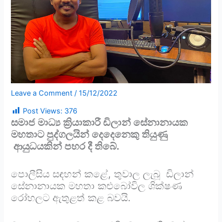
Leave a Comment
/
15/12/2022
Post Views:
376
සමාජ මාධ්‍ය ක්‍රියාකාරී ඩිලාන් සේනානායක
මහතාට පුද්ගලයින් දෙදෙනෙකු තියුණු
ආයුධයකින් පහර දී තිබේ.
පොලීසිය සඳහන් කළේ, තුවාල ලැබූ ඩිලාන්
සේනානායක මහතා කළුබෝවිල ශික්ෂණ
රෝහලට ඇතුළත් කළ බවයි.