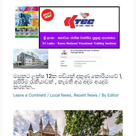
මසකට ලක්ෂ 12ක පඩියක් දකුණු කොරියාවේ \
සුපිරිම රැකියාවක් , කැමති අය අදම අයදුම්
කරන්න..
Leave a Comment
/
Local News
,
Recent News
/ By
Editor