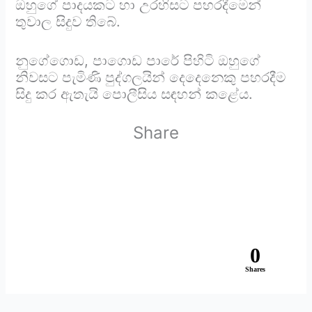
ඔහුගේ පාදයකට හා උරහිසට පහරදීමෙන්
තුවාල සිදුව තිබේ.
නුගේගොඩ, පාගොඩ පාරේ පිහිටි ඔහුගේ
නිවසට පැමිණි පුද්ගලයින් දෙදෙනෙකු පහරදීම
සිදු කර ඇතැයි පොලීසිය සඳහන් කළේය.
Share
0
Shares