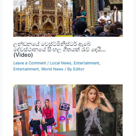
ලන්ඩනයේ වෙස්ට්මිනිස්ටර් ඇබේ
දේවස්ථානයේ සිංහල ගීතයක් රැව් දෙයි…
(Video)
Leave a Comment
/
Local News
,
Entertainment
,
Entertainment
,
World News
/ By
Editor