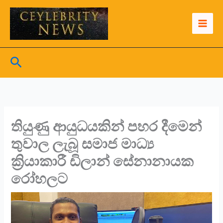
Skip
to
content
Search
තියුණු ආයුධයකින් පහර දීමෙන්
තුවාල ලැබූ සමාජ මාධ්‍ය
ක්‍රියාකාරී ඩිලාන් සේනානායක
රෝහල⁣ට