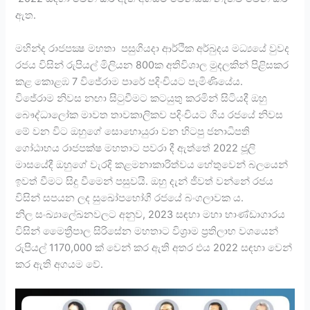
ඇත.
මහින්ද රාජපක්‍ෂ මහතා පසුගියදා ආර්ථික අර්බුදය මධ්‍යයේ වුවද
රජය විසින් රුපියල් මිලියන 800ක අතිවිශාල මුදලකින් පිළිසකර
කළ කොළඹ 7 විජේරාම පාරේ පදිංචියට පැමිණියේය.
විජේරාම නිවස නඟා සිටුවීමට කටයුතු කරමින් සිටියදී ඔහු
බෞද්ධාලෝක මාවත තාවකාලිකව පදිංචියට ගිය රජයේ නිවස
මේ වන විට ඔහුගේ සොහොයුරා වන හිටපු ජනාධිපති
ගෝඨාභය රාජපක්ෂ මහතාට පවරා දී ඇත්තේ 2022 ජූලි
මාසයේදී ඔහුගේ වැරදි කළමනාකාරිත්වය හේතුවෙන් බලයෙන්
ඉවත් වීමට සිදු වීමෙන් පසුවයි. ඔහු දැන් ජීවත් වන්නේ රජය
විසින් සපයන ලද සුඛෝපභෝගී රජයේ බංගලාවක ය.
නිල සංඛ්‍යාලේඛනවලට අනුව, 2023 සඳහා මහා භාණ්ඩාගාරය
විසින් මෛත්‍රීපාල සිරිසේන මහතාට විශ්‍රාම ප්‍රතිලාභ වශයෙන්
රුපියල් 1170,000 ක් වෙන් කර ඇති අතර එය 2022 සඳහා වෙන්
කර ඇති අගයම වේ.