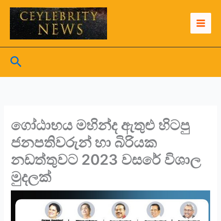
Skip
to
content
Search
ගෝඨාභය මහින්ද ඇතුළු හිටපු
ජනපතිවරුන් හා බිරියක
නඩත්තුවට 2023 වසරේ විශාල
මුදලක්