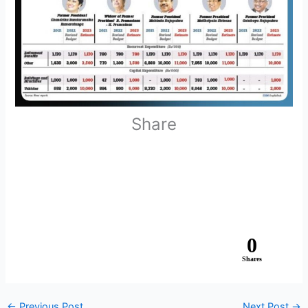
Share
0
Shares
←
Previous Post
Next Post
→