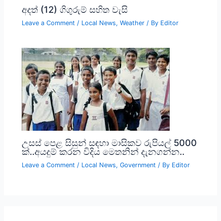
අදත් (12) ගිගුරුම් සහිත වැසි
Leave a Comment
/
Local News
,
Weather
/ By
Editor
උසස් පෙළ සිසුන් සඳහා මාසිකව රුපියල් 5000
ක්..අයදුම් කරන විදිය මෙතනින් දැනගන්න..
Leave a Comment
/
Local News
,
Government
/ By
Editor