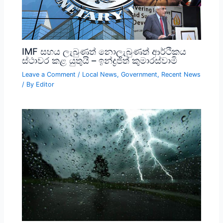
IMF සහය ලැබුණත් නොලැබුණත් ආර්ථිකය
ස්ථාවර කළ යුතුයි – ඉන්ද්‍රජිත් කුමාරස්වාමි
Leave a Comment
/
Local News
,
Government
,
Recent News
/ By
Editor