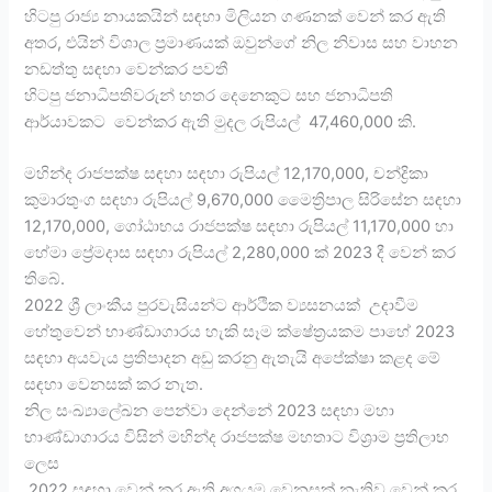
හිටපු රාජ්‍ය නායකයින් සඳහා මිලියන ගණනක් වෙන් කර ඇති
අතර, එයින් විශාල ප්‍රමාණයක් ඔවුන්ගේ නිල නිවාස සහ වාහන
නඩත්තු සඳහා වෙන්කර පවතී
හිටපු ජනාධිපතිවරුන් හතර දෙනෙකුට සහ ජනාධිපති
ආර්යාවකට වෙන්කර ඇති මුදල රුපියල් 47,460,000 කි.
මහින්ද රාජපක්ෂ සඳහා සඳහා රුපියල් 12,170,000, චන්ද්‍රිකා
කුමාරතුංග සඳහා රුපියල් 9,670,000 මෛත්‍රිපාල සිරිසේන සඳහා
12,170,000, ගෝඨාභය රාජපක්ෂ සඳහා රුපියල් 11,170,000 හා
හේමා ප්‍රේමදාස සඳහා රුපියල් 2,280,000 ක් 2023 දී වෙන් කර
තිබේ.
2022 ශ්‍රී ලාංකීය පුරවැසියන්ට ආර්ථික ව්‍යසනයක් උදාවීම
හේතුවෙන් භාණ්ඩාගාරය හැකි සෑම ක්ෂේත්‍රයකම පාහේ 2023
සඳහා අයවැය ප්‍රතිපාදන අඩු කරනු ඇතැයි අපේක්ෂා කළද මේ
සඳහා වෙනසක් කර නැත.
නිල සංඛ්‍යාලේඛන පෙන්වා දෙන්නේ 2023 සඳහා මහා
භාණ්ඩාගාරය විසින් මහින්ද රාජපක්ෂ මහතාට විශ්‍රාම ප්‍රතිලාභ
ලෙස
2022 සඳහා වෙන් කර ඇති අගයම වෙනසක් නැතිව වෙන් කර