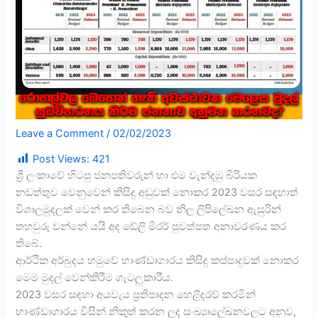
Leave a Comment
/
02/02/2023
Post Views:
421
ශ්‍රී ලංකාවේ හිටපු ජනපතිවරුන් හා එම වැන්දඹු බිරියක
නඩත්තුව වෙනුවෙන් කිසිදු අඩුවක් නොකර 2023 වසර සඳහාත්
විශාලමුදලක් වෙන් කර තිබෙන බව නිල ලිපිලේඛන ඇසුරින්
තහවුරු වන්නේ යයි අද ඩේලි මිරර් පුවත්පත අනාවරණය කර
තිබේ.
ආර්ථික අර්බුදය හමුවේ භාණ්ඩාගාරය කිසිදු කප්පාදුවක් නොකර
මෙම මුදල් වෙන්කිරීම ගැටලුකාරීය.
2023 වසර සඳහා අයවැය ප්‍රතිපාදන හෙළිදරව් කරමින්
භාණ්ඩාගාරය විසින් නිකුත් කරන ලද සංඛ්‍යාලේඛනවලට අනුව,