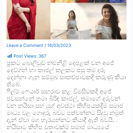
Leave a Comment
/
16/03/2023
Post Views:
367
ප්‍රකට බොලිවුඩ් නළුනිළි දෙපළක් වන අජේ
දෙව්ගන් හා කාජල් කලකට පසු තම දරු
දෙන්නා ගැන සම්මුඛ සාකච්ඡාවකදී කරුණු කියා
තිබේ.
ෆිල්ම් ෆෙයාර් සඟරාව කළ විමසීමකදී අජේ
පවසන්නේ තමා බිරිඳ කාජල්, තමාගේ දරුවන්
වන නයිසා සහ යුග් අවස්ථා කිහිපයකදීම සමාජ
මාධ්‍ය වල ගොදුරු බවට පත්වන්නට සිදුවූ නමුත්
දැන් ඒවා මග හැරයන්නට කියාදී ඇති බවයි. .
නයිසාට කිහිප වතාවක්ම සමාජ මාධ්‍යයේ