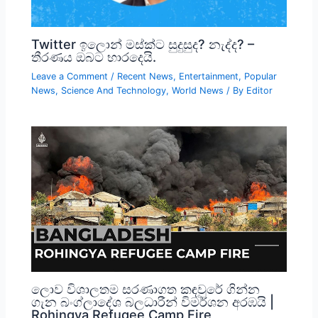
Twitter ඉලොන් මස්ක්ට සුදුසුද? නැද්ද? –
තීරණය ඔබට භාරදෙයි.
Leave a Comment
/
Recent News
,
Entertainment
,
Popular
News
,
Science And Technology
,
World News
/ By
Editor
ලොව විශාලතම සරණාගත කඳවුරේ ගින්න
ගැන බංග්ලාදේශ බලධාරීන් විමර්ශන අරඹයි |
Rohingya Refugee Camp Fire