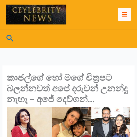
Skip
to
content
Search
කාජල්ගේ හෝ මගේ චිත්‍රපට
බලන්නවත් අපේ දරුවන් උනන්දු
නැහැ – අජේ දෙව්ගන්…