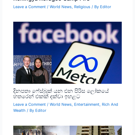
Leave a Comment
/
World News
,
Religious
/ By
Editor
දිනපතා ෆේස්බුක් යන එන පිරිස ලෝකයේ
හතරෙන් එකක් දක්වා ඉහළට
Leave a Comment
/
World News
,
Entertainment
,
Rich And
Wealth
/ By
Editor