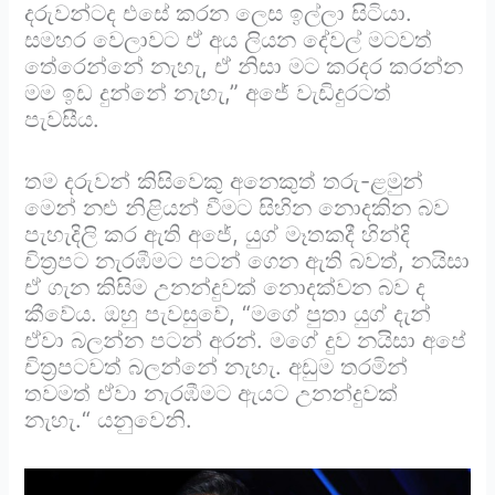
දරුවන්ටද එසේ කරන ලෙස ඉල්ලා සිටියා.
සමහර වෙලාවට ඒ අය ලියන දේවල් මටවත්
තේරෙන්නේ නැහැ, ඒ නිසා මට කරදර කරන්න
මම ඉඩ දුන්නේ නැහැ,” අජේ වැඩිදුරටත්
පැවසීය.
තම දරුවන් කිසිවෙකු අනෙකුත් තරු-ළමුන්
මෙන් නළු නිළියන් වීමට සිහින නොදකින බව
පැහැදිලි කර ඇති අජේ, යුග් මෑතකදී හින්දි
චිත්‍රපට නැරඹීමට පටන් ගෙන ඇති බවත්, නයිසා
ඒ ගැන කිසිම උනන්දුවක් නොදක්වන බව ද
කීවේය. ඔහු පැවසුවේ, “මගේ පුතා යුග් දැන්
ඒවා බලන්න පටන් අරන්. මගේ දුව නයිසා අපේ
චිත්‍රපටවත් බලන්නේ නැහැ. අඩුම තරමින්
තවමත් ඒවා නැරඹීමට ඇයට උනන්දුවක්
නැහැ.“ යනුවෙනි.