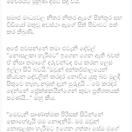
වෛරයට මුහුණ දීමට සිදු විය.
සමාජ මාධ්‍යවල නිතර නිතර ඇගේ පින්තූර සහ
වීඩියෝ මතුවූ අවස්ථා ඇගේ සිත් පීඩාවට පත්
කර තිබුණි.
අජේ පවසන්නේ තමා එවැනි දේවල්
“නොසලකා හැරීමට” ඉගෙන ගෙන ඇති බවත්
ඒ නිසා තමාගේ දරුවන්ටද එය කරන ලෙස
ඉල්ලා සිටි බවයි.“ඔවුන් අන්තර්ජාලයෙන්
කියවන දේවලින් කරදර නොවිය යුතු බව මුලදි
සිතුවෙ නැහැ.නමුත් දැන් පුරුදුයි .. මේ කරදර
දෙන්නේ ප්‍රේක්ෂකයින්ගෙන් කුඩා ප්‍රතිශතයක්
පමණයි…” ඔහු කීය.
“මෙවැනි සෘණාත්මක පිරිසක් සිටින්නේ
කොහේදැයි මම නොදනිමි. මම ඔවුන්
නොසලකා හැරීමට ඉගෙන ගත්තා සේම මගේ