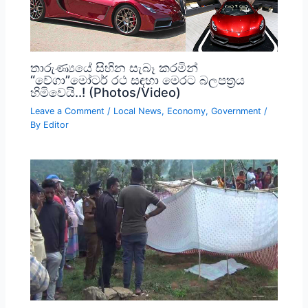
තාරුණ්‍යයේ සිහින සැබෑ කරමින්
“වේගා”මෝටර් රථ සඳහා මෙරට බලපත්‍රය
හිමිවෙයි..! (Photos/Video)
Leave a Comment
/
Local News
,
Economy
,
Government
/
By
Editor