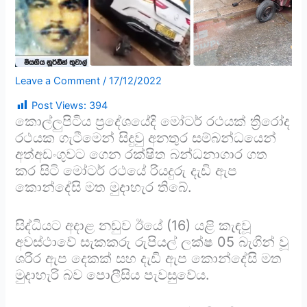
Leave a Comment
/
17/12/2022
Post Views:
394
කොල්ලුපිටිය ප්‍රදේශයේදි මෝටර් රථයක් ත්‍රිරෝද
රථයක ගැටීමෙන් සිදුවු අනතුර සම්බන්ධයෙන්
අත්අඩංගුවට ගෙන රක්ෂිත බන්ධනාගාර ගත
කර සිටි මෝටර් රථයේ රියදුරු දැඩි ඇප
කොන්දේසි මත මුදාහැර තිබේ.
සිද්ධියට අදාළ නඩුව ඊයේ (16) යළි කැඳවූ
අවස්ථාවේ සැකකරු රුපියල් ලක්ෂ 05 බැගින් වූ
ශරිර ඇප දෙකක් සහ දැඩි ඇප කොන්දේසි මත
මුදාහැරි බව පොලීසිය පැවසුවේය.