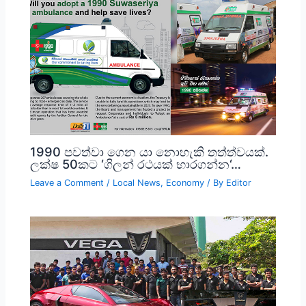
1990 පවත්වා ගෙන යා නොහැකි තත්ත්වයක්.
ලක්ෂ 50කට ‘ගිලන් රථයක් භාරගන්න‘…
Leave a Comment
/
Local News
,
Economy
/ By
Editor