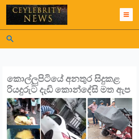
Skip
to
content
Search
කොල්ලුපිටියේ අනතුර සිදුකළ
රියදුරුට දැඩි කොන්දේසි මත ඇප