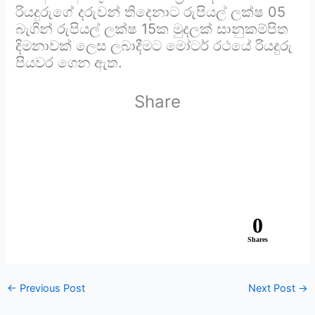
රියදුරු‍ගේ දරුවන් තිදෙනාට රුපියල් ලක්ෂ 05
බැගින් රුපියල් ලක්ෂ 15ක මුදලක් සානුකම්පිත
දිමනාවක් ලෙස ලබාදීමට මෝටර් රථයේ රියදුරු
පියවර ගෙන ඇත.
Share
0
Shares
←
Previous Post
Next Post
→