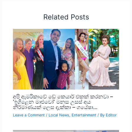
Related Posts
අපි ඇමරිකාවේ ඩේ කෙයාර් එකක් කරනවා –
‘ඉගිළෙන මාළුවෝ’ මනස උසස් අය
නිර්මාණයක් ලෙස දැක්කා – ගයේෂා…
Leave a Comment
/
Local News
,
Entertainment
/ By
Editor