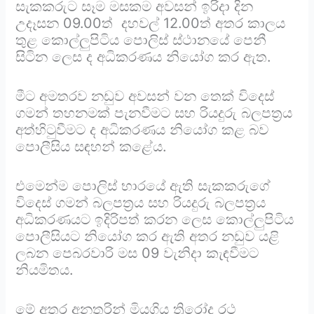
සැකකරුට සෑම මසකම අවසන් ඉරිදා දින
උදෑසන 09.00ත් දහවල් 12.00ත් අතර කාලය
තුළ කොල්ලුපිටිය පොලිස් ස්ථානයේ පෙනී
සිටින ලෙස ද අධිකරණය නියෝග කර ඇත.
මීට අමතරව නඩුව අවසන් වන තෙක් විදෙස්
ගමන් තහනමක් පැනවීමට සහ රියදුරු බලපත්‍රය
අත්හිටුවීමට ද අධිකරණය නියෝග කළ බව
පොලීසිය සඳහන් කළේය.
එමෙන්ම පොලිස් භාරයේ ඇති සැකකරුගේ
විදෙස් ගමන් බලපත්‍රය සහ රියදුරු බලපත්‍රය
අධිකරණයට ඉදිරිපත් කරන ලෙස කොල්ලුපිටිය
පොලීසියට නියෝග කර ඇති අතර නඩුව යළි
ලබන පෙබරවාරි මස 09 වැනිදා කැඳවීමට
නියමිතය.
මේ අතර අනතුරින් මියගිය ත්‍රිරෝද රථ