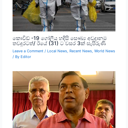
කොවිඩ් -19 ගෝලීය හදිසි සෞඛ්‍ය අවදානම
තවදුරටත්/ ඊයේ (31) ට වසර 3ක් සැපිරුණි
Leave a Comment
/
Local News
,
Recent News
,
World News
/ By
Editor