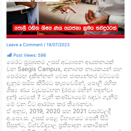
Leave a Comment
/
19/07/2023
Post Views:
598
මෙරට ප්‍රමුඛතම උසස් අධ්‍යාපන ආයතනයක්
වන Saegis Campus, අනාගත නායකයන් සහ
පෙරමඟ දකින්නන් වෙත ජාත්‍යන්තර මට්ටමේ
දැනුම සමීප කිරීමට කැපවෙමින්, පොලී රහිත
ශිෂ්‍ය ණය වැඩසටහන (රජය මඟින් හඳුන්වා
දුන්) යටතේ 7 වැනි කණ්ඩායමේ බඳවා ගැනීම්
මේ වන විට ආරම්භ කර තිබෙනවා.
ඒ අනුව, 2019, 2020 සහ 2021 වසරවලදී
අ.පො.ස. උසස් පෙළ විභාගයට පෙනී සිටි
සිසුන්ට, විශ්වවිද්‍යාල ප්‍රතිපාදන කොමිෂන්