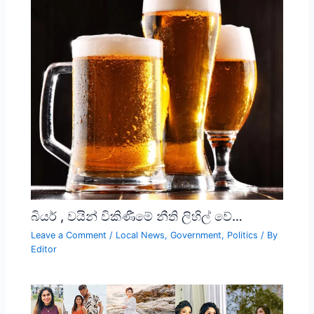
බියර් , වයින් විකිණීමේ නීති ලිහිල් වේ…
Leave a Comment
/
Local News
,
Government
,
Politics
/ By
Editor