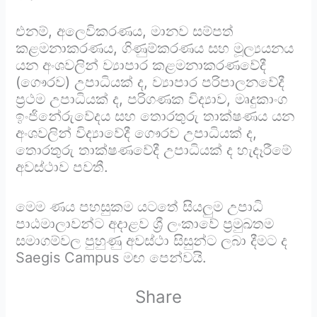
එනම්, අලෙවිකරණය, මානව සම්පත්
කළමනාකරණය, ගිණුම්කරණය සහ මූල්‍යයනය
යන අංශවලින් ව්‍යාපාර කළමනාකරණවේදී
(ගෞරව) උපාධියක් ද, ව්‍යාපාර පරිපාලනවේදී
ප්‍රථම උපාධියක් ද, පරිගණක විද්‍යාව, මෘදුකාංග
ඉංජිනේරුවේදය සහ තොරතුරු තාක්ෂණය යන
අංශවලින් විද්‍යාවේදී ගෞරව උපාධියක් ද,
තොරතුරු තාක්ෂණවේදී උපාධියක් ද හැදෑරීමේ
අවස්ථාව පවතී.
මෙම ණය පහසුකම යටතේ සියලුම උපාධි
පාඨමාලාවන්ට අදාළව ශ්‍රී ලංකාවේ ප්‍රමුඛතම
සමාගම්වල පුහුණු අවස්ථා සිසුන්ට ලබා දීමට ද
Saegis Campus මඟ පෙන්වයි.
Share