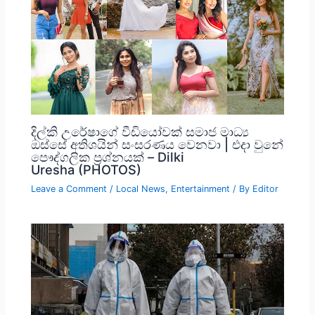
දිල්කි උරේෂාගේ වීඩියෝවක් සමාජ මාධ්‍ය
ඔස්සේ අතිශයින් සංසරණය වෙනවා | එදා වුනේ
පෞද්ගලික ප්‍රශ්නයක් – Dilki
Uresha (PHOTOS)
Leave a Comment
/
Local News
,
Entertainment
/ By
Editor