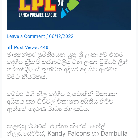
Leave a Comment
/
06/12/2022
Post Views:
446
ජාත්‍යන්තර ප්‍රමිතියෙන් යුතු ශ්‍රී ලංකාවේ එකම
දේශීය ක්‍රිකට් තරගාවලිය වන ලංකා ප්‍රිමියර් ලීග්
තරගාවලියේ තුන්වන අදියර අද සිට ආරම්භ
වීමට නියමිතය.
මෙවර එහි නිල දේශීය රූපවාහිනී විකාශන
අයිතිය සහ ඩිජිටල් විකාශන අයිතිය හිමිව
ඇත්තේ දෙරණ මාධ්‍ය ජාලයටය.
කලම්බු ස්ටාර්ස්, ජැෆ්නා කිංග්ස්, ගෝල්
ග්ලැඩියේටර්ස්, Kandy Falcons හා Dambulla