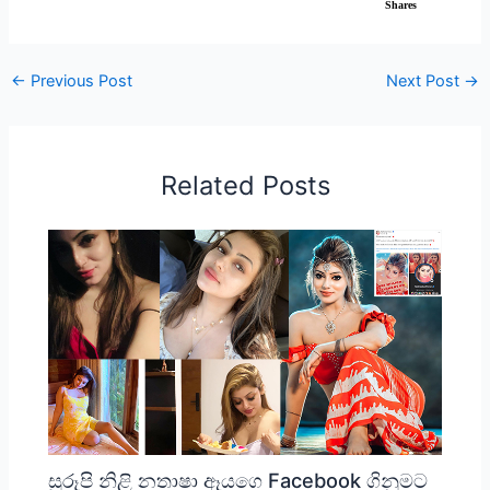
Shares
←
Previous Post
Next Post
→
Related Posts
සුරූපි නිළි නතාෂා ඈයගෙ Facebook ගිනුමට