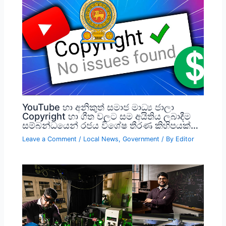
YouTube හා අනිකුත් සමාජ මාධ්‍ය ජාලා
Copyright හා ගීත වලට සම අයිතිය ලබාදීම
සම්බන්ධයෙන් රජය විශේෂ තීරණ කිහිපයක්…
Leave a Comment
/
Local News
,
Government
/ By
Editor