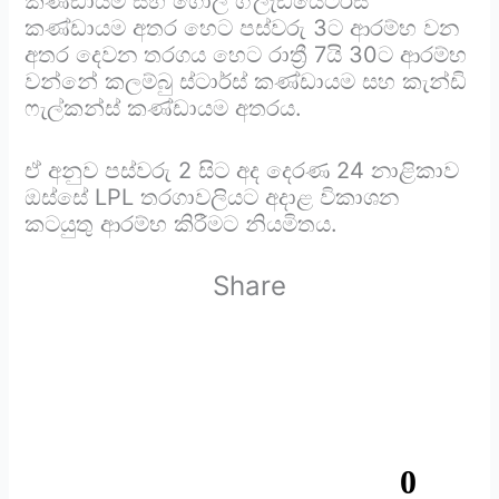
කණ්ඩායම සහ ගෝල් ග්ලැඩියේටර්ස්
කණ්ඩායම අතර හෙට පස්වරු 3ට ආරම්භ වන
අතර දෙවන තරගය හෙට රාත්‍රී 7යි 30ට ආරම්භ
වන්නේ කලම්බු ස්ටාර්ස් කණ්ඩායම සහ කැන්ඩි
ෆැල්කන්ස් කණ්ඩායම අතරය.
ඒ අනුව පස්වරු 2 සිට අද දෙරණ 24 නාළිකාව
ඔස්සේ LPL තරගාවලියට අදාළ විකාශන
කටයුතු ආරම්භ කිරීමට නියමිතය.
Share
0