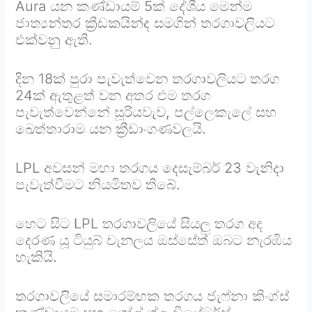
Aura යන කණ්ඩායම් 5ක් දේශීය මෙන්ම
ජාත්‍යන්තර ක්‍රීඩකයින්ද සමගින් තරගාවලියට
එක්වනු ඇති.
දින 18ක් පුරා පැවැත්වෙන තරගාවලියට තරග
24ක් ඇතුළත් වන අතර එම තරග
පැවැත්වෙන්නේ සූරියවැව, පල්ලෙකැලේ සහ
ඛෙත්තාරාම යන ක්‍රීඩාංගණවලයි.
LPL අවසන් මහා තරගය දෙසැම්බර් 23 වැනිදා
පැවැත්වීමට නියමිතව තිබේ.
හෙට සිට LPL තරගාවලියේ සියලු තරග අද
දෙරණ යූ ටියුබ් චැනලය ඔස්සේත් ඔබට නැරඹිය
හැකියි.
තරගාවලියේ සමාරම්භක තරගය ජැෆ්නා කිංග්ස්