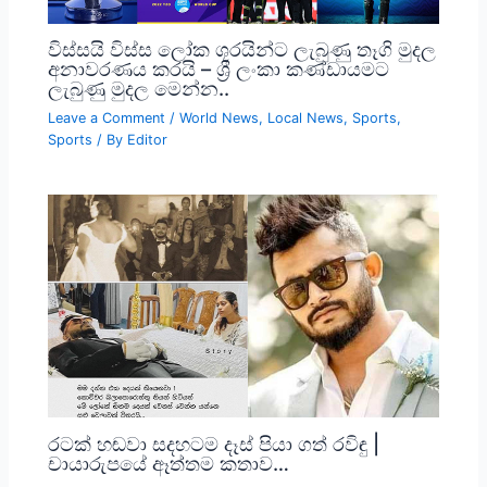
විස්සයි විස්ස ලෝක ශූරයින්ට ලැබුණු තෑගි මුදල
අනාවරණය කරයි – ශ්‍රී ලංකා කණ්ඩායමට
ලැබුණු මුදල මෙන්න..
Leave a Comment
/
World News
,
Local News
,
Sports
,
Sports
/ By
Editor
රටක් හඬවා සදහටම දෑස් පියා ගත් රවිඳු |
චායාරුපයේ ඈත්තම කතාව…