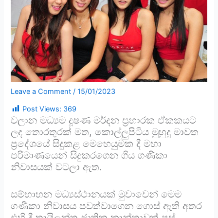
Leave a Comment
/
15/01/2023
Post Views:
369
වලාන මධ්‍යම දූෂණ මර්දන ප්‍රහාරක ඒකකයට
ලද තොරතුරක් මත, කොල්ලුපිටිය මුහුදු මාවත
ප්‍රදේශයේ සිදුකළ මෙහෙයුමක දී මහා
පරිමාණයෙන් සිදුකරගෙන ගිය ගණිකා
නිවාසයක් වටලා ඇත.
සම්භාහන මධ්‍යස්ථානයක් මුවාවෙන් මෙම
ගණිකා නිවාසය පවත්වාගෙන ගොස් ඇති අතර
එහි දී තායිලන්ත ජාතික කාන්තාවක් පස්