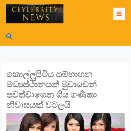
Skip
to
content
Search
කොල්ලුපිටිය සම්භාහන
මධ්‍යස්ථානයක් මුවාවෙන්
පවත්වාගෙන ගිය ගණිකා
නිවාසයක් වටලයි