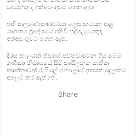
දෙනෙකු ද අත්අඩංගුවට ගෙන ඇත.
එහි කලමණාකාරවරයා ලෙස කටයුතු කළ
යාපනය ප්‍රදේශයේ පදිංචි පුද්ගලයෙකුද
අත්අඩංගුවට ගෙන ඇත.
දීර්ඝ කාලයක් තිස්සේ පවත්වාගෙන ගිය මෙම
ගණිකා නිවාසයේ සිටි තායිලන්ත ජාතික
කාන්තාවන් රුපියල් පහළොස් දහසක මුදලකට
අලෙවි කර ඇත්තේ.
Share