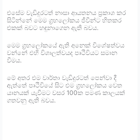
එසේම වැඩිදුරටත් නාසා ආයතනය ප්‍රකාශ කර
සිටින්නේ මෙම ග්‍රහලෝකය ජීවීන්ට හිතකර
එකක් බවට හඳුනාගෙන ඇති බවය.
මෙම ග්‍රහලෝකයේ ඇති අනෙක් විශේෂත්වය
වන්නේ එහි විශාලත්වයද පෘථිවියට සමාන
වීමය.
මේ අතර එම වාර්තා වැඩිදුරටත් පෙන්වා දී
ඇත්තේ පෘථිවියේ සිට එම ග්‍රහලෝකය වෙත
යානයක් යැවීමට වසර 100ක පමණ කාලයක්
ගතවනු ඇති බවය.