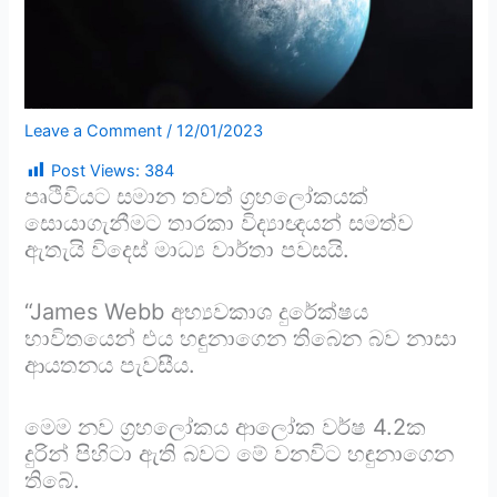
Leave a Comment
/
12/01/2023
Post Views:
384
පෘථිවියට සමාන තවත් ග්‍රහලෝකයක්
සොයාගැනීමට තාරකා විද්‍යාඥයන් සමත්ව
ඇතැයි විදෙස් මාධ්‍ය වාර්තා පවසයි.
“James Webb අභ්‍යවකාශ දුරේක්ෂය
භාවිතයෙන් එය හඳුනාගෙන තිබෙන බව නාසා
ආයතනය පැවසීය.
මෙම නව ග්‍රහලෝකය ආලෝක වර්ෂ 4.2ක
දුරින් පිහිටා ඇති බවට මේ වනවිට හඳුනාගෙන
තිබේ.