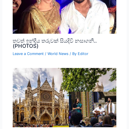
තවත් ඉන්දීය තරුවක් සියදිවි නසාගනී..
(PHOTOS)
Leave a Comment
/
World News
/ By
Editor