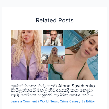
Related Posts
යුක්රේනියානු නිරූපිකාව Alona Savchenko
තායිලන්තයේ මහල් නිවාසයකදී කපා කොටා
මැරූ පෙම්වතාව සුනඛ පැටවකු සොයාදෙයි…
Leave a Comment
/
World News
,
Crime Cases
/ By
Editor