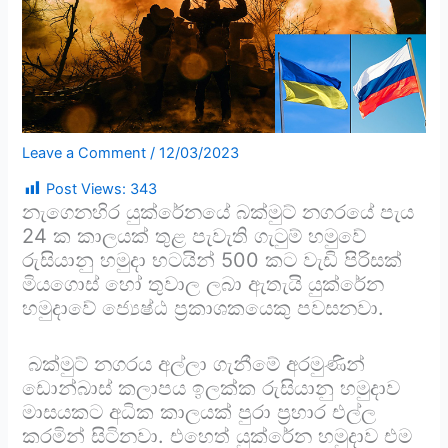
Leave a Comment
/
12/03/2023
Post Views:
343
නැගෙනහිර යුක්රේනයේ බක්මුට් නගරයේ පැය
24 ක කාලයක් තුළ පැවැති ගැටුම් හමුවේ
රුසියානු හමුදා භටයින් 500 කට වැඩි පිරිසක්
මියගොස් හෝ තුවාල ලබා ඇතැයි යුක්රේන
හමුදාවේ ජ්‍යෙෂ්ඨ ප්‍රකාශකයෙකු පවසනවා.
බක්මුට් නගරය අල්ලා ගැනීමේ අරමුණින්
ඩොන්බාස් කලාපය ඉලක්ක රුසියානු හමුදාව
මාසයකට අධික කාලයක් පුරා ප්‍රහාර එල්ල
කරමින් සිටිනවා. එහෙත් යුක්රේන හමුදාව එම