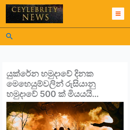
Skip
to
content
Search
යුක්රේන හමුදාවේ දිනක
මෙහෙයුම්වලින් රුසියානු
හමුදාවේ 500 ක් මියයයි…