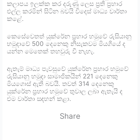
කලාපය ඉලක්ක කර දරුණූ ලෙස ප්‍රති ප්‍රහාර
එල්ල කරමින් සිටින බවයි විදෙස් මාධ්‍ය වාර්තා
කළේ.
කෙසේවෙතත් යුක්රේන ප්‍රහාර හමුවේ රුසියානු
හමුදාවේ 500 දෙනෙකු නිසැකවම මියගියේ ද
යන්න මෙතෙක් තහවුරු වී නැහැ.
ඇතැම් මාධ්‍ය පැවසුවේ යුක්රේන ප්‍රහාර හමුවේ
රුසියානු හමුදා සාමාජිකයින් 221 දෙනෙකු
මියගොස් ඇති බවයි. තවත් 314 දෙනෙකු
යුක්රේන ප්‍රහාර හමුවේ තුවාල ලබා ඇතැයි ද
එම වාර්තා සඳහන් කළා.
Share