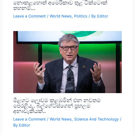
නොකළහොත් අමෙරිකාව තුළ ටික්ටොක්
තහනම්…
Leave a Comment
/
World News
,
Politics
/ By
Editor
මීළගට ලොවම කළඹමින් එන නවතම
පෙරළිය.. බිල්ගේට්ස්ගෙන් ප්‍රභලම
අනාවැකියක්..
Leave a Comment
/
World News
,
Science And Technology
/
By
Editor