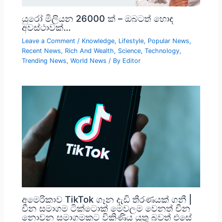
යුරෝ මිලියන 26000 ක් – ඔබටත් හොඳ
අවස්ථාවක්…
Leave a Comment
/
Knowledge
,
Lifestyle
,
Popular News
,
Recent News
,
Rich And Wealth
,
Science
,
Technology
,
Trending News
,
World News
/ By
Editor
අමෙරිකාව TikTok ගෑන දැඩි තීරණයක් ගනී |
චීන සමාගම ටික්ටොක් මෙවලම වෙනත් චීන
නොවන සමාගමකට විකිණිය යුතු බවත් එසේ