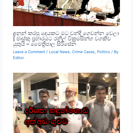
අනුන් කරපු දෙයකට මට වන්දි ගෙවන්න වෙලා
| පාස්කු ප්‍රහාරයට රනිල් වික්‍රමසින්හ වගකිව
යුතුයි – මෛත්‍රීපාල සිරිසේන
Leave a Comment
/
Local News
,
Crime Cases
,
Politics
/ By
Editor