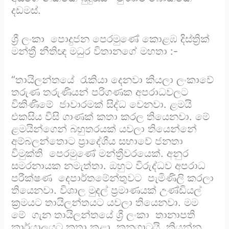
දඩමස්.
ශ්‍රී ලංකා පොදුජන පෙරමුණේ කොළඹ දිස්ත්‍රික්
මන්ත්‍රී නීතිඥ මධුර විතානගේ මහතා :-
“තායිලන්තයේ රැකියා දෙනවා කියලා ලංකාවේ
තරුණ තරුණියන් පරිගණක අපරාධවලට
විකිණීමේ ජාවාරමක් සිද්ධ වෙනවා. ළමයි
එකසිය විසි ගාණක් කතා කරල තියෙනවා. මේ
ළමයින්ගෙන් බහුතරයක් යවලා තියෙන්නේ
අම්බලන්තොට ප්‍රාදේශීය සභාවේ ජනතා
විමුක්ති පෙරමුණේ මන්ත්‍රීවරයෙක්. අනුර
සමරනායක නමැත්තා. ඔහුට විරුද්ධව අපරාධ
පරීක්ෂණ දෙපාර්තමේන්තුවට පැමිණිලි කරලා
තියෙනවා. විශාල මුදල් ප්‍රමාණයක් උණ්ඩියල්
ක්‍රමයට තායිලන්තයට යවලා තියෙනවා. මම
මේ ගැන තායිලන්තයේ ශ්‍රී ලංකා තානාපති
කාර්යාලයට කතා කළා. කනගාටුයි කියන්න