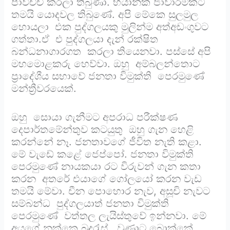
පාවිච්චි කරලා තිබුණා. භයානක ජාවාරමකට
තමයි යොදවල තිබුණේ. අපි මේකෙ සුලමුල
හොයලා එක පුද්ගලයකු මුලින්ම අත්අඩංගුවට
ගත්තා.ඒ එ පුද්ගලයා දැන් රක්ෂිත
බන්ධනාගාරගත කරලා තියෙනවා. පස්සේ අපි
මහමොළකරු හෙව්වා. ඔහු අම්බලන්තොට
ප්‍රාදේශීය සභාවේ ජනතා විමුක්ති පෙරමුණේ
මන්ත්‍රීවරයෙක්.
ඔහු සොයා ගැනීමට අපරාධ පරීක්ෂණ
දෙපාර්තමේන්තුව කටයුතු ඔහු ගැන හෙළි
කරන්නේ නෑ. ජනතාවගේ ජීවිත නැති කළා.
මේ වැඩේ කළේ ජෙප්පෝ. ජනතා විමුක්ති
පෙරමුණේ නායකයා රට විරුවන් ගැන කතා
කරන අතරේ එයාගේ ගෝලයෝ කරන වැඩ
තමයි මේවා. චීන පොහොර නැව, අසූචි නැවට
සම්බන්ධ පුද්ගලයාත් ජනතා විමුක්ති
පෙරමුණේ වත්තල ලැයිස්තුවේ ඉන්නවා. මේ
අයගේ නක්කෙ බුදුරැස් වුණාට බොක්කේ