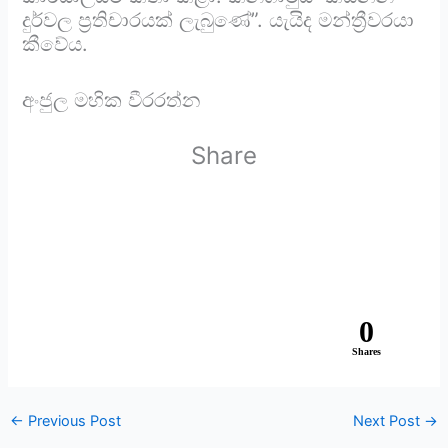
දුර්වල ප්‍රතිචාරයක් ලැබුණේ”. යැයිද මන්ත්‍රීවරයා
කීවේය.
අංජුල මහික වීරරත්න
Share
0
Shares
←
Previous Post
Next Post
→