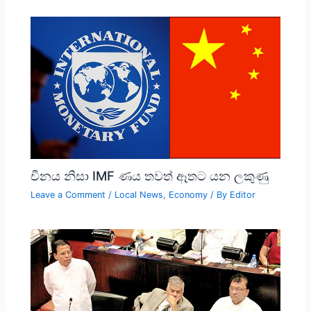
චීනය නිසා IMF ණය තවත් ඈතට යන ලකුණු
Leave a Comment
/
Local News
,
Economy
/ By
Editor