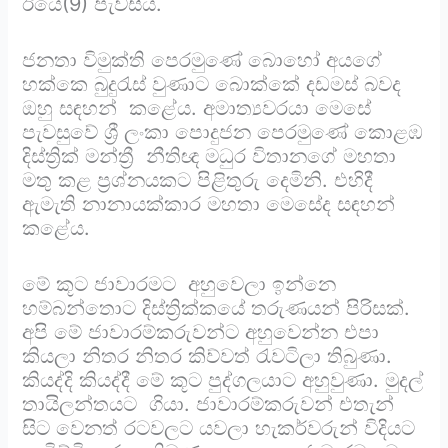
ඊයේ(9) පැවසීය.
ජනතා විමුක්ති පෙරමුණේ බොහෝ අයගේ
හක්කෙ බුදුරැස් වුණාට බොක්කේ දඩමස් බවද
ඔහු සඳහන් කළේය. අමාත්‍යවරයා මෙසේ
පැවසුවේ ශ්‍රී ලංකා පොදුජන පෙරමුණේ කොළඹ
දිස්ත්‍රික් මන්ත්‍රී නීතිඥ මධුර විතානගේ මහතා
මතු කළ ප්‍රශ්නයකට පිළිතුරු දෙමිනි. එහිදී
ඇමැති නානායක්කාර මහතා මෙසේද සඳහන්
කළේය.
මේ කූට ජාවාරමට අහුවෙලා ඉන්නෙ
හම්බන්තොට දිස්ත්‍රික්කයේ තරුණයන් පිරිසක්.
අපි මේ ජාවාරම්කරුවන්ට අහුවෙන්න එපා
කියලා නිතර නිතර කිව්වත් රැවටිලා තිබුණා.
කියද්දි කියද්දී මේ කූට පුද්ගලයාට අහුවුණා. මුදල්
තායිලන්තයට ගියා. ජාවාරම්කරුවන් එතැන්
සිට වෙනත් රටවලට යවලා හැකර්වරුන් විදියට