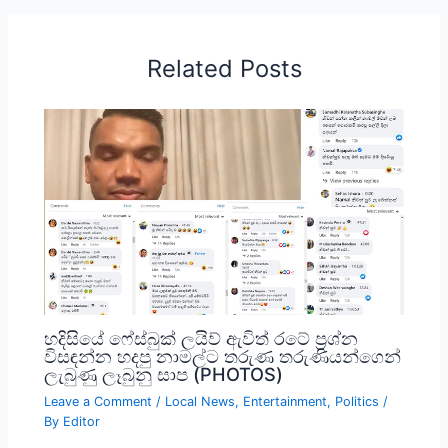
Related Posts
හදිසියේ ෆේස්බුක් ලයිව් ඇවිත් රටේ ප්‍රශ්න
විසඳන්න හදපු නාමල්ට තරුණ තරුණියන්ගෙන්
ලැබුණු ලෑබුනු සාප (PHOTOS)
Leave a Comment
/
Local News
,
Entertainment
,
Politics
/
By
Editor