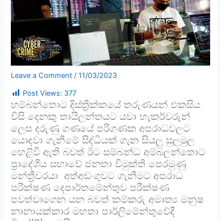
Leave a Comment
/
11/03/2023
Post Views:
377
හම්බන්තොට දිස්ත්‍රික්කයේ තරුණයන් එකසිය
විසි දෙනකු තායිලන්තයට යවා හැකර්වරුන්
ලෙස දරුණු ගණයේ පරිගණක අපරාධවලට
යොදවා ගැනීමේ සිද්ධියක් ගැන සියලු සුලමුල
හෙළිවී ඇති බවත් ඊට සම්බන්ධ අම්බලන්තොට
ප්‍රාදේශීය සභාවේ ජනතා විමුක්ති පෙරමුණු
මන්ත්‍රීවරයා අත්අඩංගුවට ගැනීමට අපරාධ
පරීක්ෂණ දෙපාර්තමේන්තුව පරීක්ෂණ
පවත්වාගෙන යන බවත් කම්කරු අමාත්‍ය මනුෂ
නානායක්කාර මහතා පාර්ලිමේන්තුවේදී