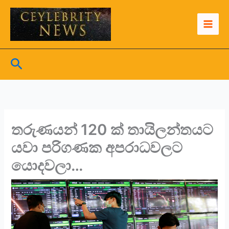
Skip
to
content
Search
තරුණයන් 120 ක් තායිලන්තයට
යවා පරිගණක අපරාධවලට
යොදවලා…