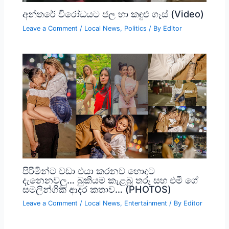
අන්තරේ විරෝධයට ජල හා කඳුළු ගෑස් (Video)
Leave a Comment
/
Local News
,
Politics
/ By
Editor
පිරිමින්ට වඩා එයා කරනව හොදට
දැනෙනවලු… බුකියම කැළබූ තරූ සහ එමී ගේ
සමලින්ගික ආදර කතාව… (PHOTOS)
Leave a Comment
/
Local News
,
Entertainment
/ By
Editor