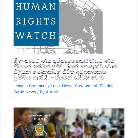
ශ්‍රී ලංකාවේ ණය ප්‍රතිව්‍යුහගතකරණයට ණය
හිමියන් ඉක්මන් ප්‍රතිචාරයක් නොදැක්වුවොත්
මිලියන ගණනකගේ ජීවිත අවදානමකට
ලක්විය හැකියි. – හියුමන් රයිට්ස් වොච්
Leave a Comment
/
Local News
,
Government
,
Politics
,
World News
/ By
Author