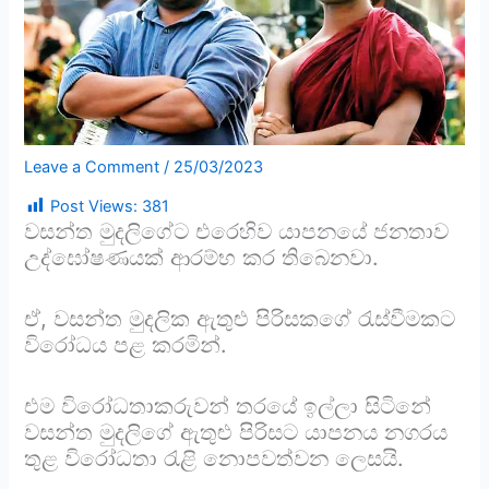
Leave a Comment
/
25/03/2023
Post Views:
381
වසන්ත මුදලිගේට එරෙහිව යාපනයේ ජනතාව
උද්ඝෝෂණයක් ආරම්භ කර තිබෙනවා.
ඒ, වසන්ත මුදලික ඇතුළු පිරිසකගේ රැස්වීමකට
විරෝධය පළ කරමින්.
එම විරෝධතාකරුවන් තරයේ ඉල්ලා සිටිනේ
වසන්ත මුදලිගේ ඇතුළු පිරිසට යාපනය නගරය
තුළ විරෝධතා රැළි නොපවත්වන ලෙසයි.