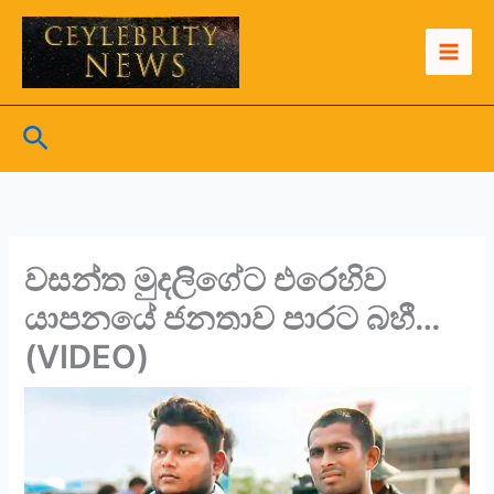
Skip
to
content
Search
වසන්ත මුදලිගේට එරෙහිව
යාපනයේ ජනතාව පාරට බහී…
(VIDEO)