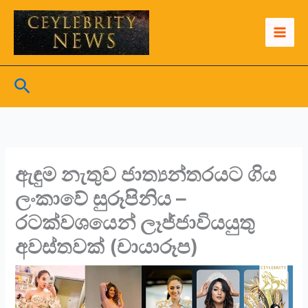
Skip
to
content
Search
ඇඳුම නැතුව ජාත්‍යන්තරයට ගිය
ලංකාවේ සුරූපිනිය –
රටක්වශයෙන් ලෑජ්ජාවියයුතු
අවස්තවක් (චායාරූප)