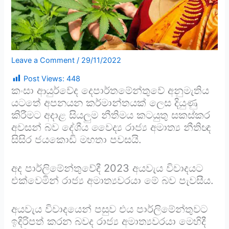
Leave a Comment
/
29/11/2022
Post Views:
448
කංසා ආයුර්වේද දෙපාර්තමේන්තුවේ අනුමැතිය
යටතේ අපනයන කර්මාන්තයක් ලෙස දියුණු
කිරීමට අදාළ සියලුම නීතිමය කටයුතු සකස්කර
අවසන් බව දේශීය වෛද්‍ය රාජ්‍ය අමාත්‍ය නීතිඥ
සිසිර ජයකොඩි මහතා පවසයි.
අද පාර්ලිමේන්තුවේදී 2023 අයවැය විවාදයට
එක්වෙමින් රාජ්‍ය අමාත්‍යවරයා මේ බව පැවසීය.
අයවැය විවාදයෙන් පසුව එය පාර්ලිමේන්තුවට
ඉදිරිපත් කරන බවද රාජ්‍ය අමාත්‍යවරයා මෙහිදී