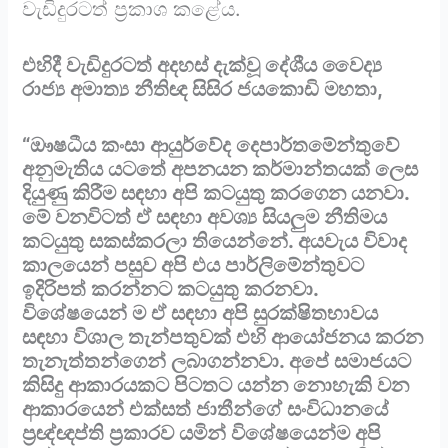
වැඩිදුරටත් ප්‍රකාශ කළේය.
එහිදී වැඩිදුරටත් අදහස් දැක්වූ දේශීය වෛද්‍ය
රාජ්‍ය අමාත්‍ය නීතිඥ සිසිර ජයකොඩි මහතා,
“ඖෂධීය කංසා ආයුර්වේද දෙපාර්තමේන්තුවේ
අනුමැතිය යටතේ අපනයන කර්මාන්තයක් ලෙස
දියුණු කිරීම සඳහා අපි කටයුතු කරගෙන යනවා.
මේ වනවිටත් ඒ සඳහා අවශ්‍ය සියලුම නීතිමය
කටයුතු සකස්කරලා තියෙන්නේ. අයවැය විවාද
කාලයෙන් පසුව අපි එය පාර්ලිමේන්තුවට
ඉදිරිපත් කරන්නට කටයුතු කරනවා.
විශේෂයෙන් ම ඒ සඳහා අපි සුරක්ෂිතභාවය
සඳහා විශාල තැන්පතුවක් එහි ආයෝජනය කරන
තැනැත්තන්ගෙන් ලබාගන්නවා. අපේ සමාජයට
කිසිදු ආකාරයකට පිටතට යන්න නොහැකි වන
ආකාරයෙන් එක්සත් ජාතීන්ගේ සංවිධානයේ
ප්‍රඥ්ඥප්ති ප්‍රකාරව යමින් විශේෂයෙන්ම අපි