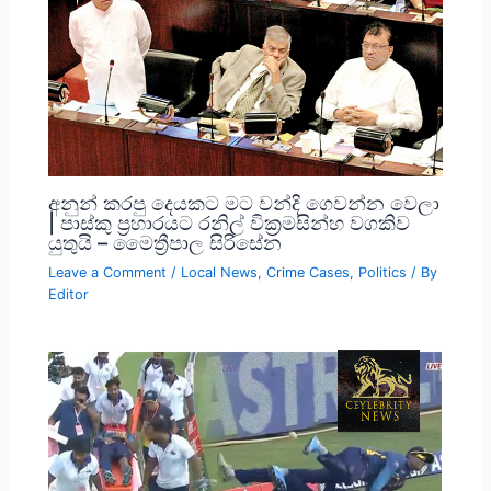
අනුන් කරපු දෙයකට මට වන්දි ගෙවන්න වෙලා
| පාස්කු ප්‍රහාරයට රනිල් වික්‍රමසින්හ වගකිව
යුතුයි – මෛත්‍රීපාල සිරිසේන
Leave a Comment
/
Local News
,
Crime Cases
,
Politics
/ By
Editor