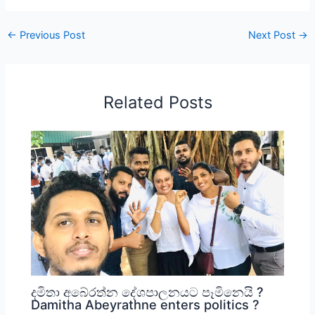
←
Previous Post
Next Post
→
Related Posts
දමිතා අබේරත්න දේශපාලනයට පෑමිනෙයි ?
Damitha Abeyrathne enters politics ?