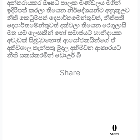
අන්තරායකර ඖෂධ පාලක මණ්ඩලය මගින්
ඉදිරිපත් කරලා තියෙන නිර්දේශයන්ට අනුකූලව
නීති කෙටුම්පත් දෙපාර්තමේන්තුවත්, නීතිපති
දෙපාර්තමේන්තුවත් දක්වලා තියෙන රෙගුලාසි
මත යම් ලෙසකින් හෝ සමාජයට හානිදායක
අවැඩක් සිදුවුවහොත් ආයෝජකයින්ගේ ඒ
අතිවිශාල තැන්පතු මුදල අහිමිවන ආකාරයට
නීති සකස්කරමින් ඩොලර් බි
Share
0
Shares