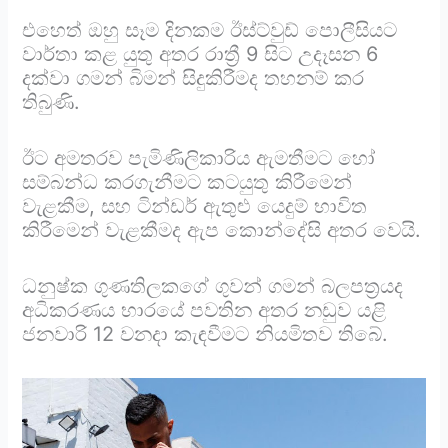
එහෙත් ඔහු සෑම දිනකම ඊස්ට්වුඩ් පොලීසියට
වාර්තා කළ යුතු අතර රාත්‍රී 9 සිට උදෑසන 6
දක්වා ගමන් බිමන් සිදුකිරීමද තහනම් කර
තිබුණි.
ඊට අමතරව පැමිණිලිකාරිය ඇමතීමට හෝ
සම්බන්ධ කරගැනීමට කටයුතු කිරීමෙන්
වැළකීම, සහ ටින්ඩර් ඇතුළු යෙදුම් භාවිත
කිරීමෙන් වැළකීමද ඇප කොන්දේසි අතර වෙයි.
ධනුෂ්ක ගුණතිලකගේ ගුවන් ගමන් බලපත්‍රයද
අධිකරණය භාරයේ පවතින අතර නඩුව යළි
ජනවාරි 12 වනදා කැඳවීමට නියමිතව තිබේ.