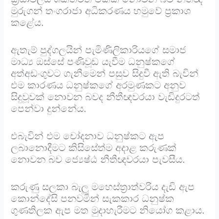
මුරුගන් තංගරාජා අධිකරණය හමුවේ ප්‍රකාශ
කළේය.
ඇතැම් පුද්ගලයින් පැමිණිලිකාරියගේ සමාජ
මාධ්‍ය ඔස්සේ පණිවූඩ යැවීම ධනුෂ්කගේ
අත්අඩංගුවට ගැනීමෙන් පසුව සිදුවී ඇති බැවින්
එම කාරණය ධනුෂ්කගේ අරමුණකට අනුව
සිදුවූවක් නොවන බවද නීතීඥවරයා වැඩිදුරටත්
පෙන්වා දුන්නේය.
එබැවින් එම චෝදනාව ධනුෂ්කට ඇප
ලබානොදීමට කිසිසේත්ම අදාළ කරුණක්
නොවන බව ජ්‍යෙෂ්ඨ නීතීඥවරයා පැවසීය.
කරුණු සලකා බැලූ මහෙස්ත්‍රාත්වරිය දැඩි ඇප
කොන්දේසි පනවමින් සැකකාර ධනුෂ්ක
ගුණතිලක ඇප මත මුදාහැරීමට නියෝග කළාය.