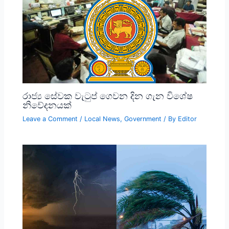
රාජ්‍ය සේවක වැටුප් ගෙවන දින ගැන විශේෂ
නිවේදනයක්
Leave a Comment
/
Local News
,
Government
/ By
Editor