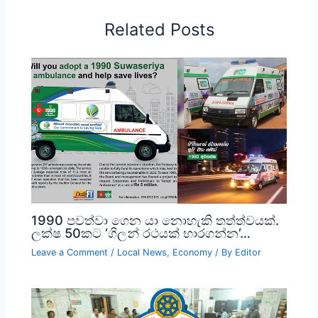
Related Posts
1990 පවත්වා ගෙන යා නොහැකි තත්ත්වයක්.
ලක්ෂ 50කට ‘ගිලන් රථයක් භාරගන්න‘…
Leave a Comment
/
Local News
,
Economy
/ By
Editor