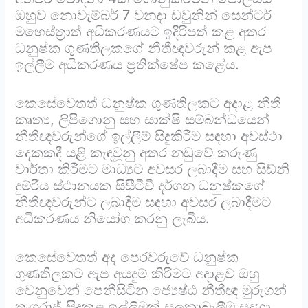
ඔහුව නොවැම්බර් 7 වනදා ඩවුනින් සෙන්ටර්
මහෙස්ත්‍රාත් අධිකරණයට ඉදිරිපත් කළ අතර
ධනුෂ්ක ගුණතිලකගේ නීතීඥවරුන් කළ ඇප
ඉල්ලීම අධිකරණය ප්‍රතික්ෂේප කළේය.
කෙසේවෙතත් ධනුෂ්ක ගුණතිලකට අදාළ නීතී
කෘත්‍ය, ලිපිගොනු සහ සාක්ෂි සම්බන්ධයෙන්
නීතීඥවරුන්ගේ ඉල්ලීම් සිදුකිරීම සඳහා අවස්ථා
දෙකකදී යළි කැඳවූනු අතර නඩුවේ කරුණු
වාර්තා කිරීමට මාධ්‍යට අවසර ලබාදීම සහ සිඩ්නි
දුම්රිය ස්ථානයක සීසීටීවී දර්ශන ධනුෂ්කගේ
නීතීඥවරුන්ට ලබාදීම සඳහා අවසර ලබාදීමට
අධිකරණය නියෝග කරනු ලැබීය.
කෙසේවෙතත් අද පෙරවරුවේ ධනුෂ්ක
ගුණතිලකට ඇප අයදුම් කිරීමට අදාළව ඔහු
වෙනුවෙන් පෙනීසිටින ජ්‍යෙෂ්ඨ නීතීඥ මුරුගන්
තංගරාජ් සිදුකළ ඉල්ලීමක් සලකාබැලීම සඳහා