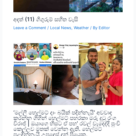
අදත් (11) ගිගුරුම් සහිත වැසි
Leave a Comment
/
Local News
,
Weather
/ By
Editor
‘මල්ලී හෙල්මට් දාං බයික් පදින්නැයි‘ අවවාද
කරන්න ගිහින් හෙල්මට් පහරකා මරු දුටු රංග
විරාජ් | ඔයාගෙ හිසට ඒ පහ’ රවල් වැදෙද්දි පුංචි
කෙල්ලව මතක් වෙන්න ඇති. හෙල්මට්
පළඳින්නැයි උපදෙස් දුන් පියෙකු,