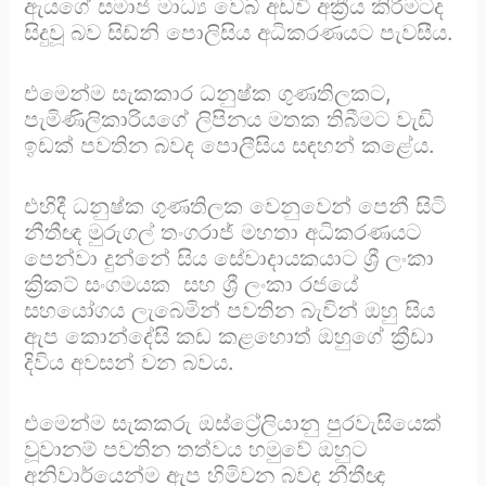
ඇයගේ සමාජ මාධ්‍ය වෙබ් අඩවි අක්‍රීය කිරීමටද
සිදුවූ බව සිඩ්නි පොලිසිය අධිකරණයට පැවසීය.
එමෙන්ම සැකකාර ධනුෂ්ක ගුණතිලකට,
පැමිණිලිකාරියගේ ලිපිනය මතක තිබීමට වැඩි
ඉඩක් පවතින බවද පොලීසිය සඳහන් කළේය.
එහිදී ධනුෂ්ක ගුණතිලක වෙනුවෙන් පෙනී සිටි
නීතීඥ මුරුගල් තංගරාජ් මහතා අධිකරණයට
පෙන්වා දුන්නේ සිය සේවාදායකයාට ශ්‍රී ලංකා
ක්‍රිකට් සංගමයක සහ ශ්‍රී ලංකා රජයේ
සහයෝගය ලැබෙමින් පවතින බැවින් ඔහු සිය
ඇප කොන්දේසි කඩ කළහොත් ඔහුගේ ක්‍රීඩා
දිවිය අවසන් වන බවය.
එමෙන්ම සැකකරු ඔස්ට්‍රේලියානු පුරවැසියෙක්
වූවානම් පවතින තත්වය හමුවේ ඔහුට
අනිවාර්යෙන්ම ඇප හිමිවන බවද නීතීඥ