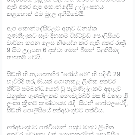
ඇති අතර ඇප කොන්දේසි උල්ලංඝනය
කළහොත් එම මුදල අහිමිවෙයි.
ඇප කොන්දේසිවලට අනුව ධනුෂ්ක
ගුණතිලකට සෑම දිනකම ඊස්ට්වුඩ් පොලීසියට
වාර්තා කරන ලෙස නියෝග කර ඇති අතර රාත්‍රී
9 සිට උදෑසන 6 දක්වා ගමන් බිමන් සිදුකිරීමද
තහනම් වෙයි.
සිඩ්නි හි නැගෙනහිර “රෝස් බේ” හි පදිංචි 29
හැවිරිදි තරුණියක් ගොනුකළ ලිංගික අතවර
කිරීම සම්බන්ධයෙන් වූ පැමිණිල්ලකට අදාළව
ධනුෂ්ක ගුණතිලකව නොවැම්බ්ර් මස 6 වනදා ශ්‍රී
ලංකා ක්‍රිකට් කණ්ඩායම රැඳී සිඩනි හෝටලයේදී,
සිඩ්නි පොලිසියේ අත්අඩංගුවට පත්විය.
අත්අඩංගුවට පත්වීමෙන් පසුව ඔහුව ලිංගික
අතවර චෝදනා 4ක් ගොනුකරමින් පොලිසීය