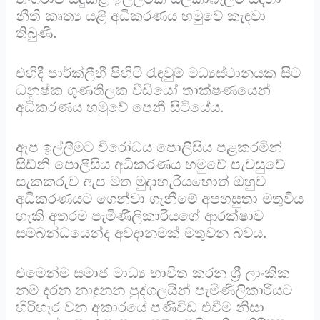
නීති කෘත්‍ය යළි අධිකරණය හමුවේ කැඳවා
තිබුණි.
එහිදී පාර්ක්ලීහී පිහිටි රැඳවුම් මධ්‍යස්ථානයක සිට
ධනුෂ්ක ගුණතිලක වීඩියෝ තාක්ෂණයෙන්
අධිකරණය හමුවේ පෙනී සිටියේය.
ඇප ඉල්ලීමට විරෝධය පොලීසිය පළකරමින්
සිඩ්නි පොලීසිය අධිකරණය හමුවේ පැවසුවේ
සැකකරුව ඇප මත මුදාහැරියහොත් ඔහුව
අධිකරණයට ගෙන්වා ගැනීමේ අපහසුතා මතුවිය
හැකි අතරම පැමිණිලිකාරියගේ ආරක්ෂාව
සම්බන්ධයෙන්ද අවදානමක් මතුවන බවය.
එමෙන්ම සමාජ මාධ්‍ය භාවිත කරන ශ්‍රී ලාංකික
නම් දරන නාඳුනන පුද්ගලයින් පැමිණිලිකාරියට
හිරිහැර වන අකාරයේ පණිවිඩ එවීම නිසා