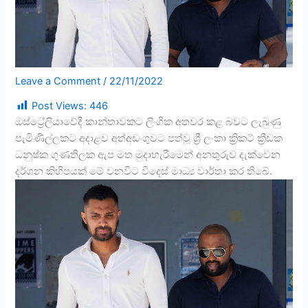
Leave a Comment
/
22/11/2022
Post Views:
446
ඔස්ට්‍රේලියාවේදී කාන්තාවකට ලිංගික අතවර කළ බවට ලැබුණු
පැමිණිල්ලකට අදාළව අත්අඩංගුවට පත්වූ ශ්‍රී ලංකා ක්‍රිකට් ක්‍රීඩක
ධනුෂ්ක ගුණතිලක ඇප මත මුදාහැරීමෙන් අනතුරුව දැක්වෙන
දර්ශන කිහිපයක් මේ වනවිට විදෙස් මාධ්‍ය වාර්තා කර තිබේ.