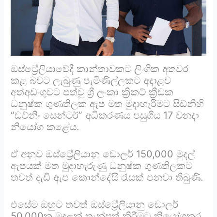
ඔස්ට්‍රේලියාවේදී කාන්තාවකට ලිංගික අතවර
කළ බවට ලැබුණු පැමිණිල්ලකට අදාළව
අත්අඩංගුවට පත්වූ ශ්‍රී ලංකා ක්‍රිකට් ක්‍රීඩක
ධනුෂ්ක ගුණතිලක ඇප මත මුදාහැරීමට සිඩ්නිහි
“ඩව්නිං සෙන්ටර්” අධිකරණය පසුගිය 17 වනදා
නියෝග කළේය.
ඒ අනුව ඔස්ට්‍රේලියානු ඩොලර් 150,000 මුදල්
ඇපයක් මත මුදාහැරුණු ධනුෂ්ක ගුණතිලකට
තවත් දැඩි ඇප කොන්දේසි රැසක් පනවා තිබුණි.
එසේම ඔහුට තවත් ඔස්ට්‍රේලියානු ඩොලර්
50,000ක මුදලක් තැන්පත් කිරීමට නියෝගකර