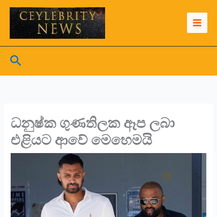
Skip
to
content
Search
ධනුෂ්ක ගුණතිලක ඈප ලබා
එළියට ආවේ මෙහෙමයි