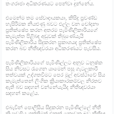
තංගරාජා අධිකරණයට පෙන්වා දුන්නේය.
එමෙන්ම තම සේවාදායකයා, කිසිදු ප්‍රචණ්ඩ
හැසිරීමක නියළුණු බවට එල්ල වන චෝදනා
ප්‍රතික්ෂේප කරන අතරම පැමිණිලිකාරියගේ
කැමැත්ත පිළිබඳ අඩුවක් තිබුණේයැයි
පැමිණිලිකාරිය සිදුකරන ප්‍රකාශයද ප්‍රතික්ෂේප
කරන බව නීතීඥවරයා අධිකරණයට පැවසීය.
පැමිණිලිකාරියගේ පැමිණිල්ලට අනුව ධනුෂ්ක
සිය නිවසට රැගෙන යාමෙන් පසු ගැටලුකාරී
තත්වයක් උද්ගතවීමට පෙර මුල් අවස්ථාවේ සිය
කැමැත්තෙන් ලිංගික ක්‍රියාකාරකම්වල නිරතව
ඇති බව සඳහන් වන්නේයැයිද නීතීඥවරයා
සඳහන් කළේය.
එබැවින් පොලීසිය සිදුකරන පැමිණිල්ලේ නීතී
ක්‍රියාවලිය ශක්තිමත් එකක් නොවන බව නීතීඥ