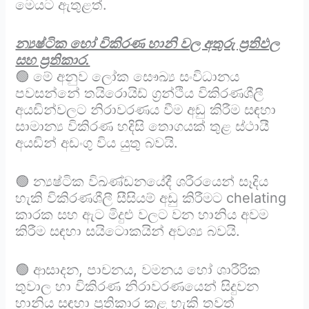
මෙයට ඇතුළත්.
න්‍යෂ්ටික හෝ විකිරණ හානි වල අතුරු ප්‍රතිඵල
සහ ප්‍රතිකාර.
🟢 මේ අනුව ලෝක සෞඛ්‍ය සංවිධානය
පවසන්නේ තයිරොයිඩ් ග්‍රන්ථිය විකිරණශීලී
අයඩින්වලට නිරාවරණය වීම අඩු කිරීම සඳහා
සාමාන්‍ය විකිරණ හදිසි තොගයක් තුළ ස්ථායී
අයඩින් අඩංගු විය යුතු බවයි.
🟢 න්‍යෂ්ටික විඛණ්ඩනයේදී ශරීරයෙන් සෑදිය
හැකි විකිරණශීලී සීසියම් අඩු කිරීමට chelating
කාරක සහ ඇට මිදුළු වලට වන හානිය අවම
කිරීම සඳහා සයිටොකයින් අවශ්‍ය බවයි.
🟢 ආසාදන, පාචනය, වමනය හෝ ශාරීරික
තුවාල හා විකිරණ නිරාවරණයෙන් සිදුවන
හානිය සඳහා ප්‍රතිකාර කළ හැකි තවත්