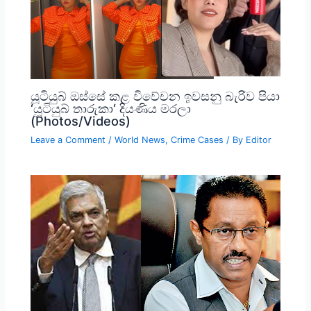
යූටියුබ් ඔස්සේ කළ විවේචන ඉවසනු බැරිව පියා
‘යූටියුබ් තාරුකා‘ දියණිය මරලා
(Photos/Videos)
Leave a Comment
/
World News
,
Crime Cases
/ By
Editor