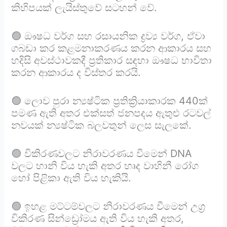
කිහිපයක් ලැයිස්තුවේ සටහන් වේ.
🟢 ඖෂධ වර්ග සහ රසායනික ද්‍රව්‍ය වර්ග, ඒවා
ගබඩා කර කළමනාකරණය කරන ආකාරය සහ
හදිසි අවස්ථාවකදී ප්‍රතිකාර සඳහා ඖෂධ භාවිතා
කරන ආකාරය ද විස්තර කරයි.
🟢 ලොව පුරා න්‍යෂ්ටික ප්‍රතික්‍රියාකාරක 440ක්
පමණ ඇති අතර එක්සත් ජනපදය ඇතුළු රටවල්
නවයක් න්‍යෂ්ටික බලවතුන් ලෙස සැලකේ.
🟢 විකිරණවලට නිරාවරණය වීමෙන් DNA
වලට හානි විය හැකි අතර හෘද වාහිනී රෝග
හෝ පිළිකා ඇති විය හැකියි.
🟢 ඉහළ මට්ටම්වලට නිරාවරණය වීමෙන් උග්‍ර
විකිරණ සින්ඩ්‍රෝමය ඇති විය හැකි අතර,