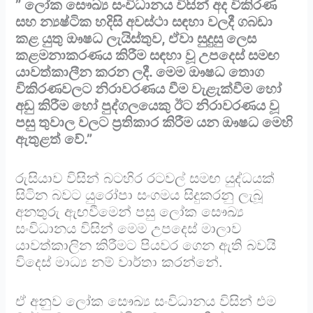
” ලෝක සෞඛ්‍ය සංවිධානය විසින් අද විකිරණ
සහ න්‍යෂ්ටික හදිසි අවස්ථා සඳහා වලදී ගබඩා
කළ යුතු ඖෂධ ලැයිස්තුව, ඒවා සුදුසු ලෙස
කළමනාකරණය කිරීම සඳහා වූ උපදෙස් සමඟ
යාවත්කාලීන කරන ලදී. මෙම ඖෂධ තොග
විකිරණවලට නිරාවරණය වීම වැළැක්වීම හෝ
අඩු කිරීම හෝ පුද්ගලයෙකු ඊට නිරාවරණය වූ
පසු තුවාල වලට ප්‍රතිකාර කිරීම යන ඖෂධ මෙහි
ඇතුළත් වේ.”
රුසියාව විසින් බටහිර රටවල් සමඟ යුද්ධයක්
සිටින බවට යුරෝපා සංගමය සිදුකරනු ලැබූ
අනතුරු ඇඟවීමෙන් පසු ලෝක සෞඛ්‍ය
සංවිධානය විසින් මෙම උපදෙස් මාලාව
යාවත්කාලින කිරීමට පියවර ගෙන ඇති බවයි
විදෙස් මාධ්‍ය නම් වාර්තා කරන්නේ.
ඒ අනුව ලෝක සෞඛ්‍ය සංවිධානය විසින් එම