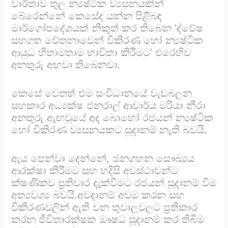
වාර්තාව තුල න්‍යෂ්ටික ව්‍යසනයකින්
බේරෙන්නේ කෙසේද යන්න පිළිබඳ
මාර්ගෝපදේශයක් නිකුත් කර තිබෙන ‘ද්වේෂ
සහගත චේතනාවෙන් විකිරණ හෝ න්‍යෂ්ටික
ආයුධ හිතාමතාම භාවිතා කිරීමට’ එරෙහිව
අනතුරු අඟවා තිබෙනවා.
කෙසේ වෙතත් එම සංවිධානයේ වැඩබලන
සහකාර අධ්‍යක්ෂ ජනරාල් ආචාර්ය මරියා නීරා
අනතුරු ඇඟවූයේ අද බොහෝ රජයන් න්‍යෂ්ටික
හෝ විකිරණ ව්‍යසනයකට සූදානම් නැති බවයි.
ඇය පෙන්වා දෙන්නේ, ජනගහන සෞඛ්‍යය
ආරක්ෂා කිරීමට සහ හදිසි අවස්ථාවන්ට
ක්ෂණිකව ප්‍රතිචාර දැක්වීමට රජයන් සූදානම් වීම
අත්‍යවශ්‍ය බවයි.අවදානම් අවම කරන සහ
විකිරණවලින් ඇති වන තුවාලවලට ප්‍රතිකාර
කරන ජීවිතාරක්ෂක ඖෂධ සූදානම් කර තිබීම