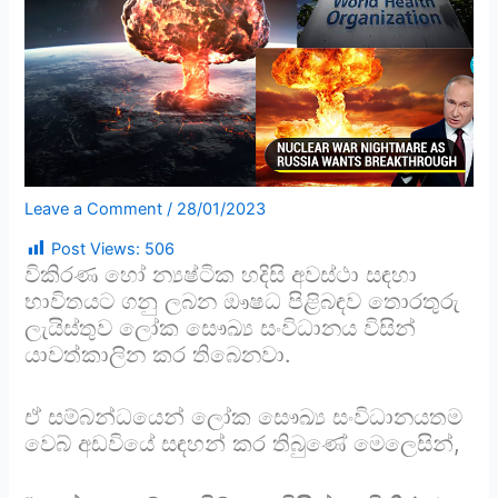
Leave a Comment
/
28/01/2023
Post Views:
506
විකිරණ හෝ න්‍යෂ්ටික හදිසි අවස්ථා සඳහා
භාවිතයට ගනු ලබන ඖෂධ පිළිබඳව තොරතුරු
ලැයිස්තුව ලෝක සෞඛ්‍ය සංවිධානය විසින්
යාවත්කාලින කර තිබෙනවා.
ඒ සම්බන්ධයෙන් ලෝක සෞඛ්‍ය සංවිධානයතම
වෙබ් අඩවියේ සඳහන් කර තිබුණේ මෙලෙසින්,