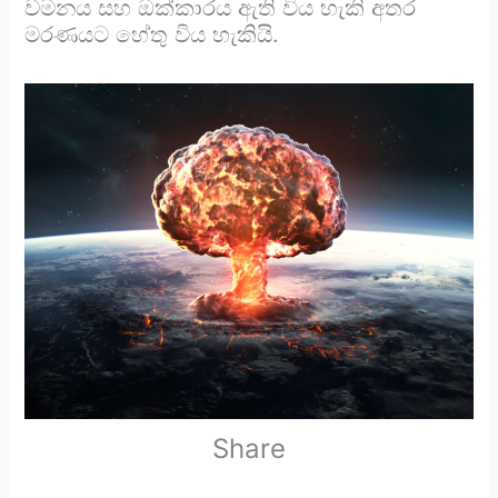
වමනය සහ ඔක්කාරය ඇති විය හැකි අතර
මරණයට හේතු විය හැකියි.
Share