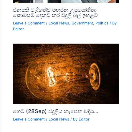
ජනපති මැදිහත්ව මහජන උපයෝගීතා
කොමිසම දෙකඩ කර විදුලි බිල් ඉහළට
Leave a Comment
/
Local News
,
Government
,
Politics
/ By
Editor
හෙට (28Sep) විදුලිය කැපෙන විදිය…
Leave a Comment
/
Local News
/ By
Editor