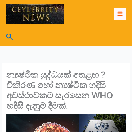
Skip
to
content
Search
න්‍යෂ්ටික යුද්ධයක් අතළඟ ?
විකිරණ හෝ න්‍යෂ්ටික හදිසි
අවස්ථාවකට සැරසෙන WHO
හදිසි දැනුම් දීමක්.