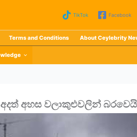
TikTok
Facebook
Terms and Conditions
About Ceylebrity N
wledge
අදත් අහස වලාකුළුවලින් බරවෙයි