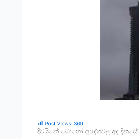
Post Views:
369
දිවයිනේ බොහෝ ප්‍රදේශවල අද දිනයේ 