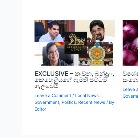
EXCLUSIVE – කංචන, බන්දුල,
විශේ
කෙහෙළියගේ ඇමති පට්ටම්
සංශ
ගැලවෙයි
Leave 
Leave a Comment
/
Local News
,
Govern
Government
,
Politics
,
Recent News
/ By
Editor