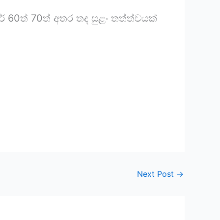
් 60ත් 70ත් අතර තද සුළං තත්ත්වයක්
Next Post
→