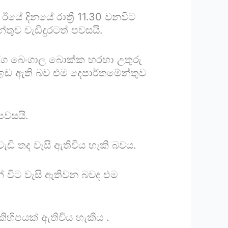
 ඊයේ දිනයේ රාත්‍රී 11.30 වනවිට
ුව වැඩිදුරටත් පවසයි.
දිග බෙංගාල බොක්ක හරහා උතුරු
රට ඉඩ ඇති බව එම දෙපාර්තමේන්තුව
පවසයි.
ැඩි තද වැසි ඇතිවිය හැකි බවය.
න් විට වැසි ඇතිවන බවද එම
ිහිපයක් ඇතිවිය හැකිය .