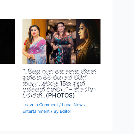
“..පිස්සු ෆෑන් කෙනෙක් හිතන්
ඉන්නෙ මම එයාගේ වයිෆ්
,
කියලා..අවුරුදු 15ක ඉදන්
පස්සෙන් එනවා..” – නිරෝෂා
විරාජිනී..(PHOTOS)
Leave a Comment
/
Local News
,
Entertainment
/ By
Editor