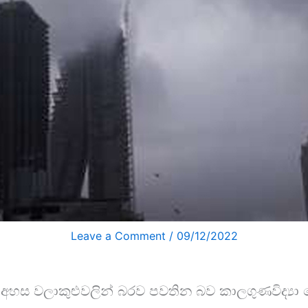
Leave a Comment
/
09/12/2022
අහස වලාකුළුවලින් බරව පවතින බව කාලගුණවිද්‍යා 