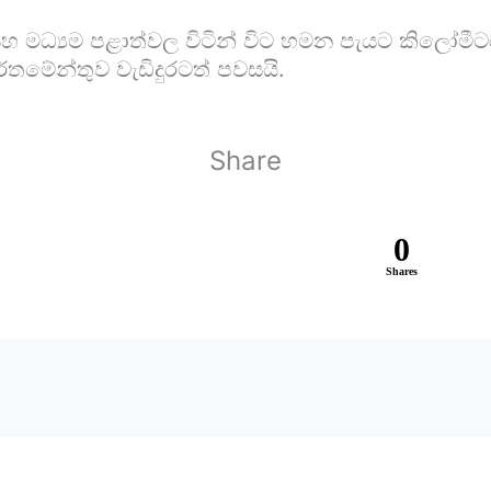
හ මධ්‍යම පළාත්වල විටින් විට හමන පැයට කිලෝමීටර
ර්තමේන්තුව වැඩිදුරටත් පවසයි.
Share
0
Shares