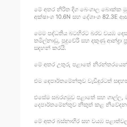
මේ අතර නිරිත දිග බෙංගාල බොක්ක මුහුද
අක්ෂාංශ 10.6N සහ දේශාංශ 82.3E ආ
මෙම පද්ධතිය බටහිරට බරව වයඹ දෙසට
තමිල්නාඩු, පුදුචේරි සහ දකුණු ආන්ද
සඳහන් කරයි.
මේ අතර උතුරු පළාතේ නිරන්තරයෙන් 
එම දෙපාර්තමේන්තුව වැඩිදුරටත් සඳහන
එසේම සබරගමුව පළාතේ සහ ගාල්ල, මාතර
දෙපාර්තමේන්තුව නිකුත් කළ නිවේද
මේ අතර බස්නාහිර සහ වයඹ පළාත්වලත් 