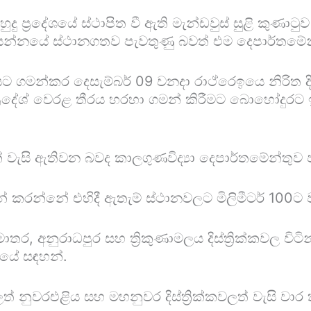
ු ප්‍රදේශයේ ස්ථාපිත වී ඇති මැන්ඩවුස් සුළි කුණාටුව
සන්නයේ ස්ථානගතව පැවතුණු බවත් එම දෙපාර්තමේන්ත
 ගමන්කර දෙසැම්බර් 09 වනදා රාථ්රෙඉයෙ නිරිත 
්‍රා ප්‍රදේශ් වෙරළ තීරය හරහා ගමන් කිරීමට බොහෝදු
වැසි ඇතිවන බවද කාලගුණවිද්‍යා දෙපාර්තමේන්තුව 
් කරන්නේ එහිදී ඇතැම් ස්ථානවලට මිලිමීටර් 100ට ව
, අනුරාධපුර සහ ත්‍රිකුණාමලය දිස්ත්‍රික්කවල විටි
නයේ සඳහන්.
නුවරඑළිය සහ මහනුවර දිස්ත්‍රික්කවලත් වැසි වාර ක