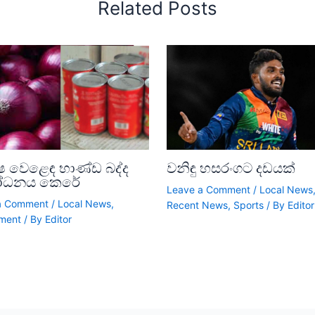
Related Posts
ෂ වෙළෙඳ භාණ්ඩ බද්ද
වනිඳු හසරංගට දඩයක්
ෝධනය කෙරේ
Leave a Comment
/
Local News
a Comment
/
Local News
,
Recent News
,
Sports
/ By
Editor
ment
/ By
Editor