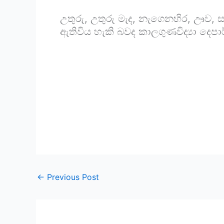
උතුරු, උතුරු මැද, නැගෙනහිර, ඌව, ස
ඇතිවිය හැකි බවද කාලගුණවිද්‍යා දෙපා
←
Previous Post