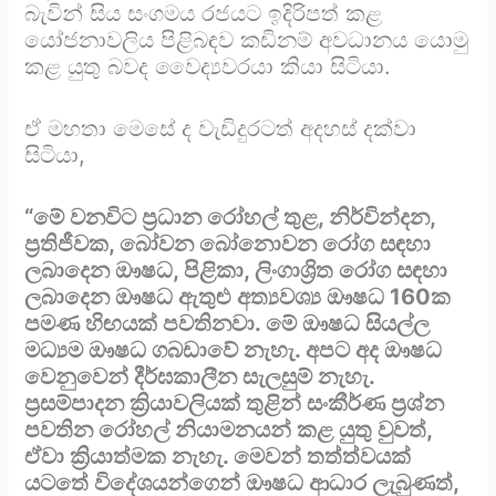
බැවින් සිය සංගමය රජයට ඉදිරිපත් කළ
යෝජනාවලිය පිළිබඳව කඩිනම් අවධානය යොමු
කළ යුතු බවද වෛද්‍යවරයා කියා සිටියා.
ඒ මහතා මෙසේ ද වැඩිදුරටත් අදහස් දක්වා
සිටියා,
“මේ වනවිට ප්‍රධාන රෝහල් තුළ, නිර්වින්දන,
ප්‍රතිජීවක, බෝවන බෝනොවන රෝග සඳහා
ලබාදෙන ඖෂධ, පිළිකා, ලිංගාශ්‍රිත රෝග සඳහා
ලබාදෙන ඖෂධ ඇතුළු අත්‍යවශ්‍ය ඖෂධ 160ක
පමණ හිඟයක් පවතිනවා. මේ ඖෂධ සියල්ල
මධ්‍යම ඖෂධ ගබඩාවේ නැහැ. අපට අද ඖෂධ
වෙනුවෙන් දීර්ඝකාලීන සැලසුම් නැහැ.
ප්‍රසම්පාදන ක්‍රියාවලියක් තුළින් සංකීර්ණ ප්‍රශ්න
පවතින රෝහල් නියාමනයන් කළ යුතු වුවත්,
ඒවා ක්‍රියාත්මක නැහැ. මෙවන් තත්ත්වයක්
යටතේ විදේශයන්ගෙන් ඖෂධ ආධාර ලැබුණත්,