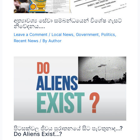
අත්‍යාවශ්‍ය සේවා සම්බන්ධයෙන් විශේෂ ගැසට්
නිවේදනය….
Leave a Comment
/
Local News
,
Government
,
Politics
,
Recent News
/ By
Author
පිටසක්වල ජීවය පුරාතනයේ සිට පැවතුනාද…?
Do Aliens Exist…?