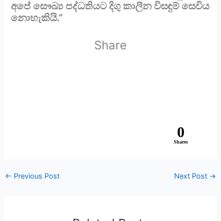
අපේ සෞඛ්‍ය පද්ධතියට දිගු කාලීන විසඳුම් සෙවිය
නොහැකියි.”
Share
0
Shares
←
Previous Post
Next Post
→