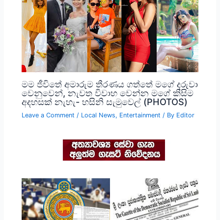
මම ජීවිතේ අමාරුම තීරණය ගත්තේ මගේ දරුවා
වෙනුවෙන්, නැවත විවාහ වෙන්න මගේ කිසිම
අදහසක් නැහැ- හසිනි සැමුවෙල් (PHOTOS)
Leave a Comment
/
Local News
,
Entertainment
/ By
Editor