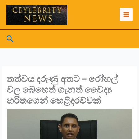
Skip
to
content
Search
තත්වය දරුණු අතට – රෝහල්
වල බෙහෙත් ගැනත් වෛද්‍ය
හරිතගෙන් හෙළිදරව්වක්