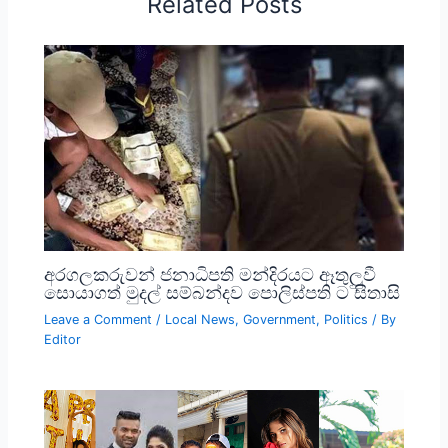
Related Posts
අරගලකරුවන් ජනාධිපති මන්දිරයට ඈතුලුවී
සොයාගත් මුදල් සම්බන්දව පොලිස්පති ට සිතාසි
Leave a Comment
/
Local News
,
Government
,
Politics
/ By
Editor