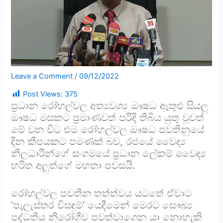
Leave a Comment
/
09/12/2022
Post Views:
375
ප්‍රධාන රෝහල්වල අත්‍යවශ්‍ය ඖෂධ ඇතුළු සියලු
ඖෂධ මසකට ප්‍රමාණවත් පරිදි තිබිය යුතු වූවත්
මේ වන විට එම රෝහල්වල ඖෂධ පවතිනුයේ
දින කීපයකට පමණක් බව, රජයේ වෛද්‍ය
නිලධාරීන්ගේ සංගමයේ ප්‍රධාන ලේකම් වෛද්‍ය
හරිත අලුත්ගේ මහතා පවසයි.
රෝහල්වල පවතින තත්ත්වය යටතේ ඒවාට
‘පැලැස්තර විසඳුම්’ යෙදීමෙන් මෙරට සෞඛ්‍ය
පද්ධතිය නිරෝගීව පවත්වාගෙන යා නොහැකි