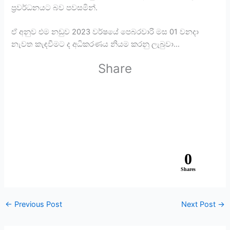
ප්‍රවර්ධනයට බව පවසමින්.
ඒ අනුව එම නඩුව 2023 වර්ෂයේ පෙබරවාරි මස 01 වනදා
නැවත කැඳවීමට ද අධිකරණය නියම කරනු ලැබුවා…
Share
0
Shares
←
Previous Post
Next Post
→