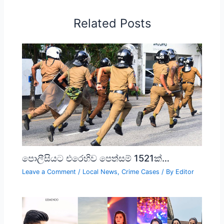
Related Posts
පොලීසියට එරෙහිව පෙත්සම් 1521ක්…
Leave a Comment
/
Local News
,
Crime Cases
/ By
Editor