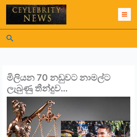
Skip
to
content
Search
මිලියන 70 නඩුවට නාමල්ට
ලැබුණු තීන්දුව…