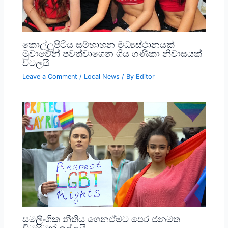
කොල්ලුපිටිය සම්භාහන මධ්‍යස්ථානයක්
මුවාවෙන් පවත්වාගෙන ගිය ගණිකා නිවාසයක්
වටලයි
Leave a Comment
/
Local News
/ By
Editor
සමලිංගික නීතිය ගෙනඒමට පෙර ජනමත
විමසීමක් ඉල්ලයි…