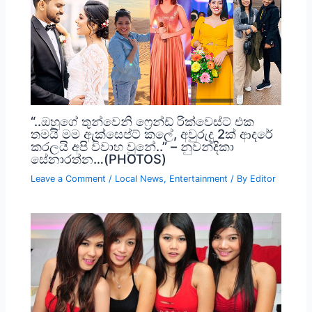
“..ඔහුගේ තුන්වෙනි ෆ්‍රෙන්ඩ් රික්වෙස්ට් එක
තමයි මම ඇක්සෙප්ට් කලේ, අවුරුදු 2ක් ආදරේ
කරලයි අපි විවාහ වුනේ..” – නුවන්දිකා
සේනාරත්න…(PHOTOS)
Leave a Comment
/
Local News
,
Entertainment
/ By
Editor