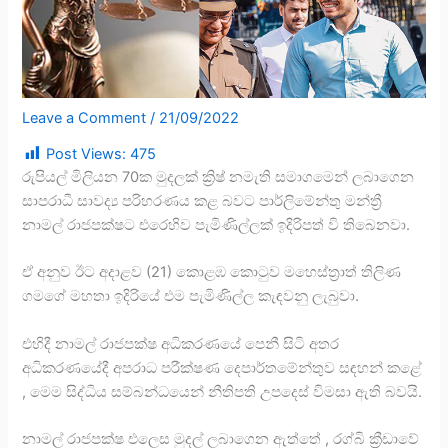
Leave a Comment
/
21/09/2022
Post Views:
475
රුපියල් මිලියන 70ක මුදලක් ක්‍රිෂ් නමැති සමාගමෙන් ලබාගෙන
සාපරාධී සාවද්‍ය පරිහරණය කළ බවට පාර්ලිමේන්තු මන්ත්‍රී
නාමල් රාජපක්ෂට එරෙහිව පැමිණිල්ලක් ඉදිරිපත් වි තිබෙනවා.
ඒ අනුව ඊට අදාළව (21) කොළඹ කොටුව මහෙස්ත්‍රාත් තිලිණ
ගමගේ මහතා ඉදිරියේ එම පැමිණිල්ල කැඳවනු ලැබුවා.
එහිදී නාමල් රාජපක්ෂ අධිකරණයේ පෙනී සිටි අතර
අධිකරණයේදී අපරාධ පරීක්ෂණ දෙපාර්තමේන්තුව සඳහන් කළේ
, මෙම සිද්ධිය සම්බන්ධයෙන් නීතිපති උපදෙස් විමසා ඇති බවයි.
නාමල් රාජපක්ෂ එලෙස මුදල් ලබාගෙන ඇත්තේ , රග්බි ක්‍රීඩාවේ