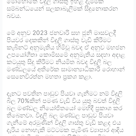
මොහොතේ විදුලි ගාස්තු ඉහළ දැමීමක්
සම්බන්ධයෙන් සලකාබැලීමක් සිදුනොකරන
බවය.
මේ අනුව 2023 ජනවාරි සහ ජූනි මාසවලදී
පියවර දෙකකින් විදුලි ගාස්තු වැඩි කිරීමට
කැබිනට් අනුමැතිය හිමිවූ බවද ඒ අනුව මහජන
උපයෝගීතා කොමිසමේ අනුමැතිය සදහා අදාළ
කටයුතු සිදු කිරීමට නියමිත බවද විදුලි බල
මණ්ඩලයේ අතිරේක සාමාන්‍යාධිකාරී රොහාන්
සෙනෙවිරත්න මහතා ප්‍රකශ කළා.
දැනට පවතින පාඩුව පියවා ගැනීමට නම් විදුලි
බිල 70%කින් පමණ වැඩි විය යුතු බවත් විදුලි
බල මණ්ඩල නියෝජිතයෝ මෙහිදී ප්‍රකාශ කර
තිබෙනවා. විදුලි බල මණ්ඩල පාඩුව පියවා
ගැනීමේ අරමුණින් විදුලි ගාස්තු වැඩි කළද එය
දැරිය නොහැකි මට්ටමක පැමිණ ව්‍යාපාර ආදිය