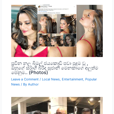
ප්‍රවීන නලු බිමල් ජයකොඩි පවා පුදුම වූ ,
ඔහුගේ සරාගී බිරිද සුජානි මෙනකාගෙ අලුත්ම
පෙනුම.. (Photos)
Leave a Comment
/
Local News
,
Entertainment
,
Popular
News
/ By
Author