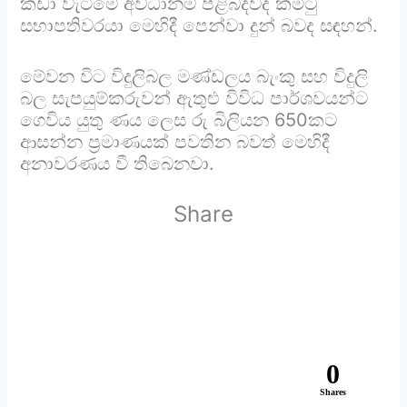
කඩා වැටීමේ අවධානම පිළිබදවද කමිටු
සභාපතිවරයා මෙහිදී පෙන්වා දුන් බවද සඳහන්.
මේවන විට විදුලිබල මණ්ඩලය බැංකු සහ විදුලි
බල සැපයුම්කරුවන් ඇතුළු විවිධ පාර්ශවයන්ට
ගෙවිය යුතු ණය ලෙස රු බිලියන 650කට
ආසන්න ප්‍රමාණයක් පවතින බවත් මෙහිදී
අනාවරණය වී තිබෙනවා.
Share
0
Shares