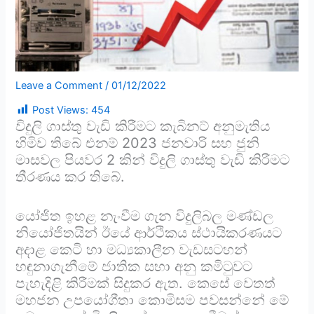
Leave a Comment
/
01/12/2022
Post Views:
454
විදුලි ගාස්තු වැඩි කිරීමට කැබිනට් අනුමැතිය
හිමිව තිබේ එනම් 2023 ජනවාරි සහ ජුනි
මාසවල පියවර 2 කින් විදුලි ගාස්තු වැඩි කිරීමට
තීරණය කර තිබේ.
යෝජිත ඉහළ නැංවීම ගැන විදුලිබල මණ්ඩල
නියෝජිතයින් ඊයේ ආර්ථිකය ස්ථායිකරණයට
අදාළ කෙටි හා මධ්‍යකාලීන වැඩසටහන්
හඳුනාගැනීමේ ජාතික සභා අනු කමිටුවට
පැහැදිළි කිරීමක් සිදුකර ඇත. කෙසේ වෙතත්
මහජන උපයෝගීතා කොමිසම පවසන්නේ මේ