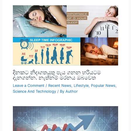
දිනකට නිදාගතයුතු පැය ගනන හරියටම
දැනගන්න. නෑත්නම් මරනය ඔබවෙත
Leave a Comment
/
Recent News
,
Lifestyle
,
Popular News
,
Science And Technology
/ By
Author