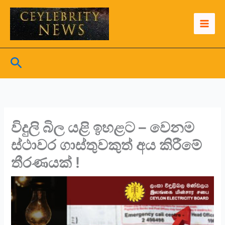
Skip
to
content
Search
විදුලි බිල යළි ඉහළට – වෙනම
ස්ථාවර ගාස්තුවකුත් අය කිරීමේ
තීරණයක් !