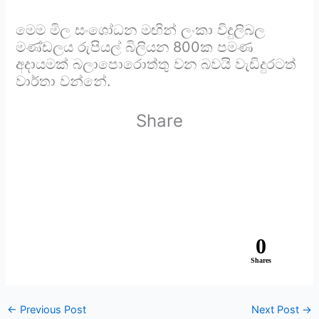
මෙම මිල සංශෝධන මඟින් ලංකා විදුලිබල
මණ්ඩලය රුපියල් බිලියන 800ක පමණ
අදායමක් බලාපොරොත්තු වන බවයි වැඩිදුරටත්
වාර්තා වන්නේ.
Share
0
Shares
←
Previous Post
Next Post
→