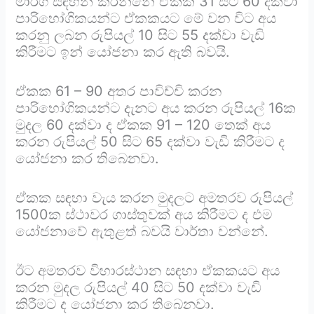
මාර්ග සඳහන් කරන්නේ ඒකක 31 සිට 60 දක්වා
පාරිභෝගිකයන්ට ඒකකයට මේ වන විට අය
කරනු ලබන රුපියල් 10 සිට 55 දක්වා වැඩි
කිරීමට ඉන් යෝජනා කර ඇති බවයි.
ඒකක 61 – 90 අතර පාවිච්චි කරන
පාරිභෝගිකයන්ට දැනට අය කරන රුපියල් 16ක
මුදල 60 දක්වා ද ඒකක 91 – 120 තෙක් අය
කරන රුපියල් 50 සිට 65 දක්වා වැඩි කිරීමට ද
යෝජනා කර තිබෙනවා.
ඒකක සඳහා වැය කරන මුදලට අමතරව රුපියල්
1500ක ස්ථාවර ගාස්තුවක් අය කිරීමට ද එම
යෝජනාවේ ඇතුළත් බවයි වාර්තා වන්නේ.
ඊට අමතරව විහාරස්ථාන සඳහා ඒකකයට අය
කරන මුදල රුපියල් 40 සිට 50 දක්වා වැඩි
කිරීමට ද යෝජනා කර තිබෙනවා.