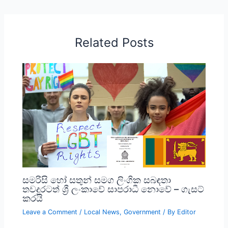
Related Posts
සමරිසි හෝ සතුන් සමග ලිංගික සබඳතා
තවදුරටත් ශ්‍රී ලංකාවේ සාපරාධී නොවේ – ගැසට්
කරයි
Leave a Comment
/
Local News
,
Government
/ By
Editor