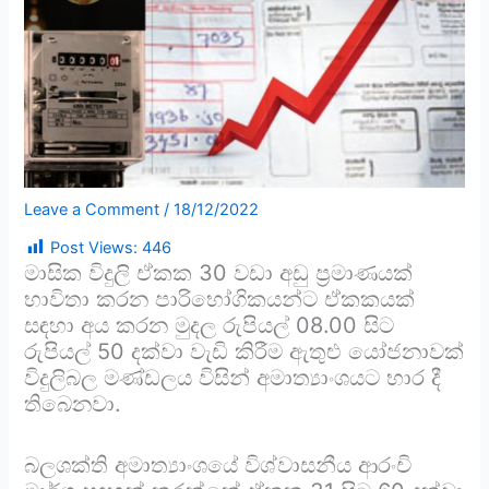
Leave a Comment
/
18/12/2022
Post Views:
446
මාසික විදුලි ඒකක 30 වඩා අඩු ප්‍රමාණයක්
භාවිතා කරන පාරිභෝගිකයන්ට ඒකකයක්
සඳහා අය කරන මුදල රුපියල් 08.00 සිට
රුපියල් 50 දක්වා වැඩි කිරීම ඇතුළු යෝජනාවක්
විදුලිබල මණ්ඩලය විසින් අමාත්‍යාංශයට භාර දී
තිබෙනවා.
බලශක්ති අමාත්‍යාංශයේ විශ්වාසනීය ආරංචි