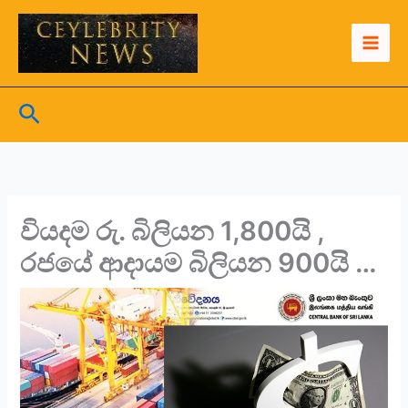
Skip
to
content
Search
වියදම රු. බිලියන 1,800යි ,
රජයේ ආදායම බිලියන 900යි …