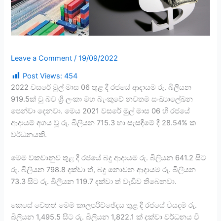
Leave a Comment
/
19/09/2022
Post Views:
454
2022 වසරේ මුල් මාස 06 තුළ දී රජයේ ආදායම රු. බිලියන
919.5ක් වු බව ශ්‍රී ලංකා මහ බැංකුවේ නවතම සංඛ්‍යාලේඛන
පෙන්වා දෙනවා. මෙය 2021 වසරේ මුල් මාස 06 හි රජයේ
ආදායම් අගය වූ රු. බිලියන 715.3 හා සැසඳීමේ දී 28.54% ක
වර්ධනයකි.
මෙම වකවානුව තුළ දී රජයේ බදු ආදායම රු. බිලියන 641.2 සිට
රු. බිලියන 798.8 දක්වා ත්, බදු නොවන ආදායම රු. බිලියන
73.3 සිට රු. බිලියන 119.7 දක්වා ත් වැඩිව තිබෙනවා.
කෙසේ වෙතත් මෙම කාලපරිච්ඡේදය තුළ දී රජයේ වියදම රු.
බිලියන 1,495.5 සිට රු. බිලියන 1,822.1 ක් දක්වා වර්ධනය වී