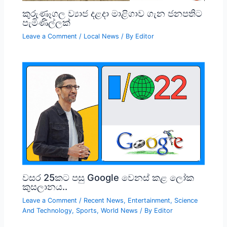
කුරුණෑගල ව්‍යාජ දළදා මාළිගාව ගැන ජනපතිට
පැමිණිල්ලක්
Leave a Comment
/
Local News
/ By
Editor
වසර 25කට පසු Google වෙනස් කළ ලෝක
කුසලානය..
Leave a Comment
/
Recent News
,
Entertainment
,
Science
And Technology
,
Sports
,
World News
/ By
Editor