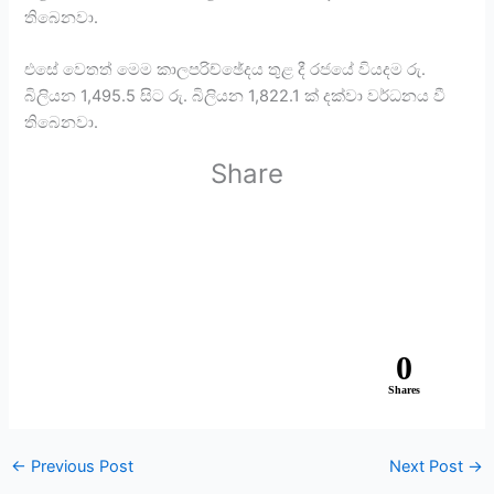
තිබෙනවා.
එසේ වෙතත් මෙම කාලපරිච්ඡේදය තුළ දී රජයේ වියදම රු.
බිලියන 1,495.5 සිට රු. බිලියන 1,822.1 ක් දක්වා වර්ධනය වී
තිබෙනවා.
Share
0
Shares
←
Previous Post
Next Post
→