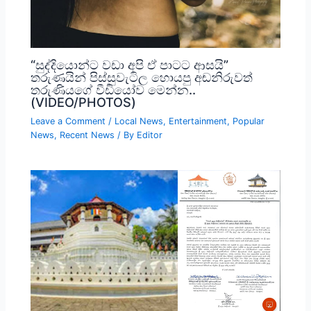
“සුද්දියොන්ට වඩා අපි ඒ පාටට ආසයි”
තරුණයින් පිස්සුවැටිල හොයපු අඬනිරුවත්
තරුණියගේ වීඩියෝව මෙන්න..
(VIDEO/PHOTOS)
Leave a Comment
/
Local News
,
Entertainment
,
Popular
News
,
Recent News
/ By
Editor