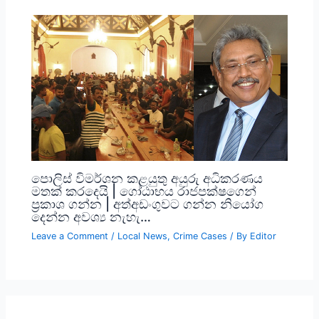
පොලිස් විමර්ශන කළයුතු අයුරු අධිකරණය
මතක් කරදෙයි | ගෝඨාභය රාජපක්ෂගෙන්
ප්‍රකාශ ගන්න | අත්අඩංගුවට ගන්න නියෝග
දෙන්න අවශ්‍ය නැහැ…
Leave a Comment
/
Local News
,
Crime Cases
/ By
Editor