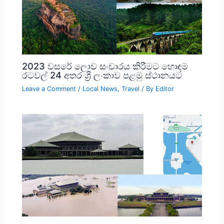
2023 වසරේ ලොව සංචාරය කිරීමට හොඳම
රටවල් 24 අතර ශ්‍රී ලංකාව පළමු ස්ථානයට
Leave a Comment
/
Local News
,
Travel
/ By
Editor