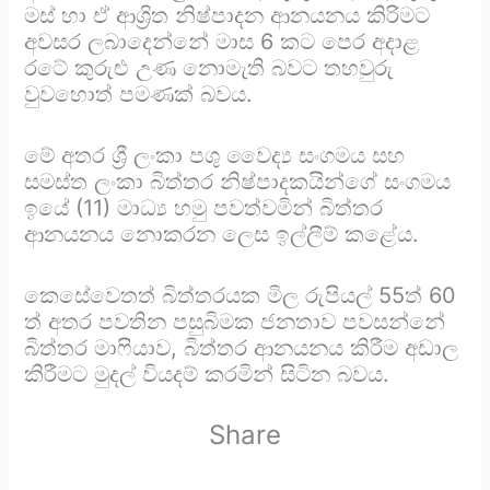
මස් හා ඒ ආශ්‍රිත නිෂ්පාදන ආනයනය කිරිමට
අවසර ලබාදෙන්නේ මාස 6 කට පෙර අදාළ
රටේ කුරුළු උණ නොමැති බවට තහවුරු
වුවහොත් පමණක් බවය.
මේ අතර ශ්‍රී ලංකා පශු වෛද්‍ය සංගමය සහ
සමස්ත ලංකා බිත්තර නිෂ්පාදකයින්ගේ සංගමය
ඉයේ (11) මාධ්‍ය හමු පවත්වමින් බිත්තර
ආනයනය නොකරන ලෙස ඉල්ලීම් කළේය.
කෙසේවෙතත් බිත්තරයක මිල රුපියල් 55ත් 60
ත් අතර පවතින පසුබිමක ජනතාව පවසන්නේ
බිත්තර මාෆියාව, බිත්තර ආනයනය කිරීම අඩාල
කිරීමට මුදල් වියදම් කරමින් සිටින බවය.
Share