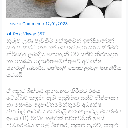
Leave a Comment
/
12/01/2023
Post Views:
357
කුරුළු උණ පැවතීම හේතුවෙන් ඉන්දියාවෙන්
සහ පාකිස්ථානයෙන් බිත්තර ආනයනය කිරීමට
නිර්දේශ ලබාදිය නොහැකි බව සත්ව නිෂ්පාදන
හා සෞඛ්‍ය දෙපාර්තමේන්තුවේ අධ්‍යක්ෂ
ජනරාල් ආචාර්ය හේමාලි කොතලාවල මහත්මිය
පවසයි.
ඒ අනුව බිත්තර ආනයනය කිරීමට රජය
ටෙන්ඩර් කැඳවා ඇති පසුබිමක සත්ව නිෂ්පාදන
හා සෞඛ්‍ය දෙපාර්තමේන්තුවේ අධ්‍යක්ෂ
ජනරාල් ආචාර්ය හේමාලි කොතලාවල මහත්මිය
ඉයේ (11) මාධ්‍ය හමුවක් පවත්වමින් ඉයේ
අවධාරණය කළේ බිත්තර, කුකුළු පැටව්, කුකුළු