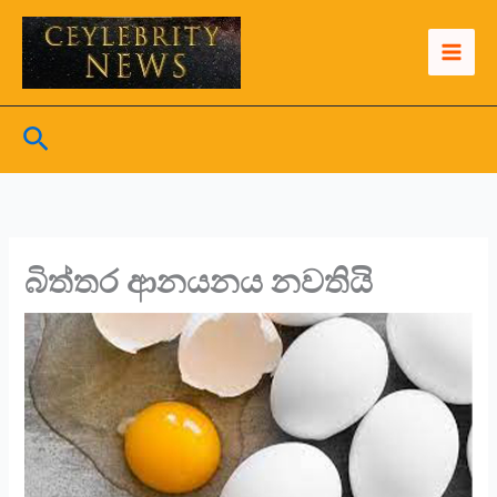
Skip
to
content
Search
බිත්තර ආනයනය නවතියි