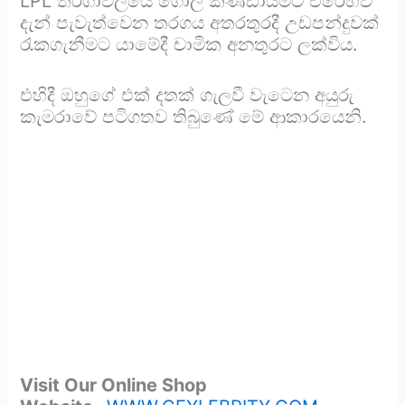
LPL තරගාවලියේ ගෝල් කණ්ඩායමට එරෙහිව
දැන් පැවැත්වෙන තරගය අතරතුරදී උඩපන්දුවක්
රැකගැනීමට යාමේදී චාමික අනතුරට ලක්විය.
එහිදී ඔහුගේ එක් දතක් ගැලවී වැටෙන අයුරු
කැමරාවේ පටිගතව තිබුණේ මේ ආකාරයෙනි.
Visit Our Online Shop