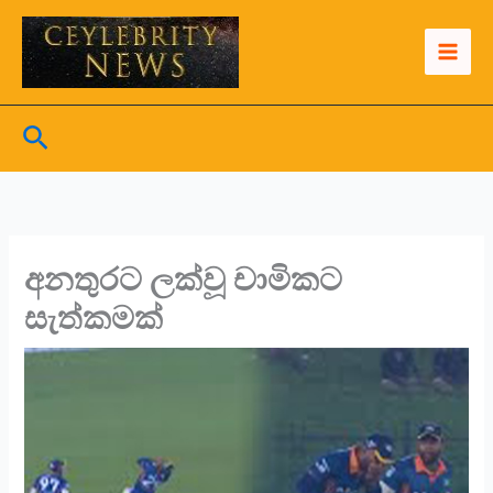
Skip
to
content
Search
අනතුරට ලක්වූ චාමිකට
සැත්කමක්