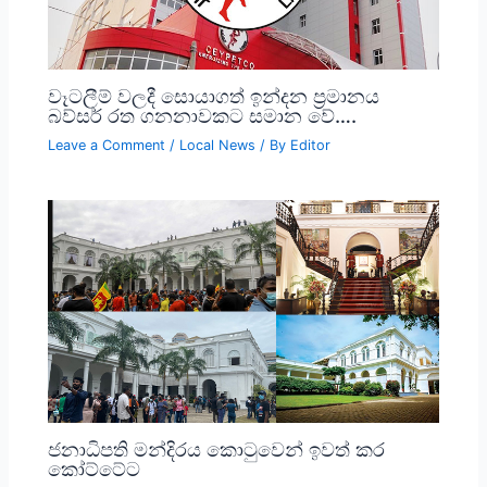
වෑටලීම් වලදී සොයාගත් ඉන්දන ප්‍රමානය
බව්සර් රත ගනනාවකට සමාන වේ….
Leave a Comment
/
Local News
/ By
Editor
ජනාධිපති මන්දිරය කොටුවෙන් ඉවත් කර
කෝට්ටේට