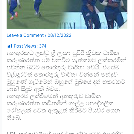
Leave a Comment
/
08/12/2022
Post Views:
374
අනතුරකට ලක්වූ ශ්‍රී ලංකා සුපිරි ක්‍රීඩක චාමික
කරුණාරත්න මේ වනවිට සැත්කමට ලක්කරමින්
පවතින බවට තොරතුරු වාර්තා වෙයි. එසේම
වැඩිදුරටත් තොරතුරු වාර්තා වන්නේ පන්දුව
මුහුණේ ගැටීමෙන් ඔහුගේ මුඛයේ දත් හතරකට
හානි සිදුව ඇති බවය.
අනතුරට ලක්වීමෙන් අනතුරුව චාමික
කරුණාරත්න කඩිනමින් ගාල්ල පෞද්ගලික
රෝහලක් වෙත ඇතුළත් කිරීමට පියවර ගෙන
තිබේ.