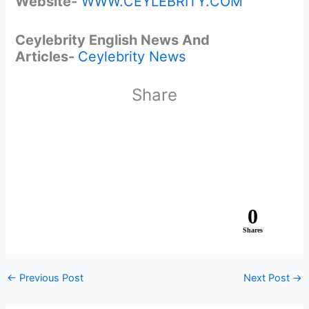
Website-
WWW.CEYLEBRITY.COM
Ceylebrity English News And
Articles-
Ceylebrity News
Share
0
Shares
←
Previous Post
Next Post
→