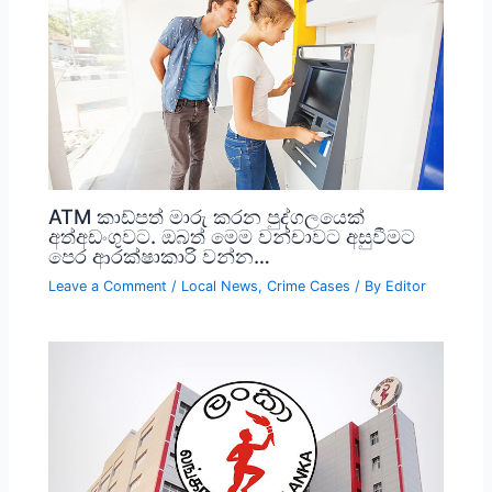
ATM කාඩ්පත් මාරු කරන පුද්ගලයෙක්
අත්අඩංගුවට. ඔබත් මෙම වන්චාවට අසුවීමට
පෙර ආරක්ෂාකාරි වන්න…
Leave a Comment
/
Local News
,
Crime Cases
/ By
Editor