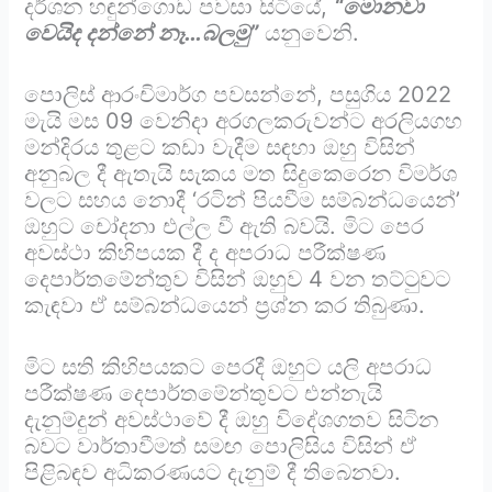
දර්ශන හඳුන්ගොඩ පවසා සිටියේ,
“මොනවා
වෙයිද දන්නේ නෑ…බලමු”
යනුවෙනි.
පොලිස් ආරංචිමාර්ග පවසන්නේ, පසුගිය 2022
මැයි මස 09 වෙනිදා අරගලකරුවන්ට අරලියගහ
මන්දිරය තුළට කඩා වැදීම සඳහා ඔහු විසින්
අනුබල දී ඇතැයි සැකය මත සිදුකෙරෙන විමර්ශ
වලට සහය නොදී ‘රටින් පියවීම සම්බන්ධයෙන්’
ඔහුට චෝදනා එල්ල වී ඇති බවයි. මිට පෙර
අවස්ථා කිහිපයක දී ද අපරාධ පරීක්ෂණ
දෙපාර්තමේන්තුව විසින් ඔහුව 4 වන තට්ටුවට
කැඳවා ඒ සම්බන්ධයෙන් ප්‍රශ්න කර තිබුණා.
මිට සති කිහිපයකට පෙරදී ඔහුට යලි අපරාධ
පරීක්ෂණ දෙපාර්තමේන්තුවට එන්නැයි
දැනුම්දුන් අවස්ථාවේ දී ඔහු විදේශගතව සිටින
බවට වාර්තාවීමත් සමඟ පොලිසිය විසින් ඒ
පිළිබඳව අධිකරණයට දැනුම් දී තිබෙනවා.