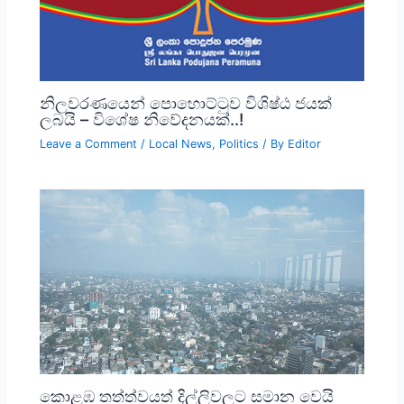
නිලවරණයෙන් පොහොට්ටුව විශිෂ්ඨ ජයක්
ලබයි – විශේෂ නිවේදනයක්..!
Leave a Comment
/
Local News
,
Politics
/ By
Editor
කොළඹ තත්ත්වයත් දිල්ලිවලට සමාන වෙයි