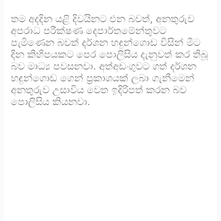
තම අදදින යළි දිවයිනට එන බවත්, අනතුරුව
අපරාධ පරීක්ෂණ දෙපාර්තමේන්තුවට
පැමිණෙන බවත් දර්ශන හඳුන්ගොඩ විසින් මීට
දින කිහිපයකට පෙර පොලිසිය දැනුවත් කර තිබූ
බව මාධ්‍ය පවසනවා. අත්අඩංගුවට ගත් දර්ශන
හඳුන්ගොඩ ගෙන් ප්‍රකාශයක් ලබා ගැනීමෙන්
අනතුරුව උසාවිය වෙත ඉදිරිපත් කරන බව
පොලිසිය කියනවා.