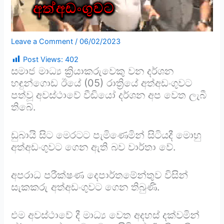
Leave a Comment
/
06/02/2023
Post Views:
402
සමාජ මාධ්‍ය ක්‍රියාකරුවෙකු වන දර්ශන
හඳුන්ගොඩ ඊයේ (05) රාත්‍රියේ අත්අඩංගුවට
පත්වූ අවස්ථාවේ වීඩියෝ දර්ශන අප වෙත ලැබී
තිබේ.
ඩුබායි සිට මෙරටට පැමිණෙමින් සිටියදී මොහු
අත්අඩංගුවට ගෙන ඇති බව වාර්තා වේ.
අපරාධ පරීක්ෂණ දෙපාර්තමේන්තුව විසින්
සැකකරු අත්අඩංගුවට ගෙන තිබුණි.
එම අවස්ථාවේ දී මාධ්‍ය වෙත අදහස් දක්වමින්