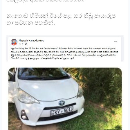
නාගොඩ හිමියන් ඊයේ පළ කර තිබූ ඡායාරූප
හා සටහන පහතින්.