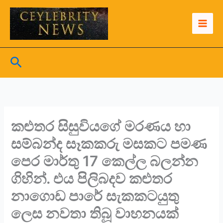
Skip
to
content
Search
කළුතර සිසුවියගේ මරණය හා
සම්බන්ද සෑකකරු මසකට පමණ
පෙර මාර්තු 17 කෙල්ල බලන්න
ගිහින්. එය පිලිබදව කළුතර
නාගොඩ පාරේ සැකකටයුතු
ලෙස නවතා තිබූ වාහනයක්