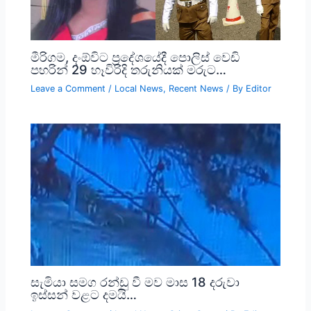
මීරිගම, දංඕවිට ප්‍රදේශයේදී පොලිස් වෙඩි
පහරින් 29 හෑවිරිදි තරුනියක් මරුට…
Leave a Comment
/
Local News
,
Recent News
/ By
Editor
සැමියා සමග රන්ඩු වී මව මාස 18 දරුවා
ඉස්සන් වළට දමයි…