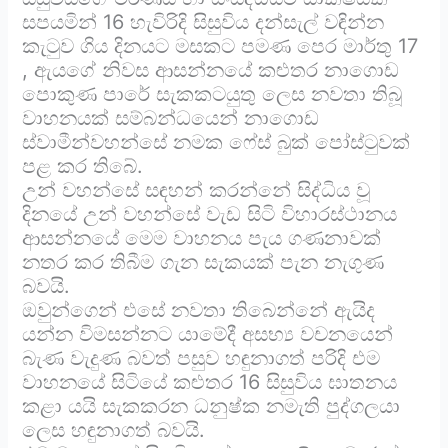
සපයමින් 16 හැවිරිදි සිසුවිය දන්සැල් වඳින්න
කැටුව ගිය දිනයට මසකට පමණ පෙර මාර්තු 17
, ඇයගේ නිවස ආසන්නයේ කළුතර නාගොඩ
පොකුණ පාරේ සැකකටයුතු ලෙස නවතා තිබූ
වාහනයක් සම්බන්ධයෙන් නාගොඩ
ස්වාමීන්වහන්සේ නමක ෆේස් බුක් පෝස්ටුවක්
පළ කර තිබේ.
උන් වහන්සේ සඳහන් කරන්නේ සිද්ධිය වූ
දිනයේ උන් වහන්සේ වැඩ සිටි විහාරස්ථානය
ආසන්නයේ මෙම වාහනය පැය ගණනාවක්
නතර කර තිබීම ගැන සැකයක් පැන නැගුණ
බවයි.
ඔවුන්ගෙන් එසේ නවතා තිබෙන්නේ ඇයිද
යන්න විමසන්නට යාමේදී අසභ්‍ය වචනයෙන්
බැණ වැදුණ බවත් පසුව හඳුනාගත් පරිදි එම
වාහනයේ සිටියේ කළුතර 16 සිසුවිය ඝාතනය
කළා යයි සැකකරන ධනුෂ්ක නමැති පුද්ගලයා
ලෙස හඳුනාගත් බවයි.