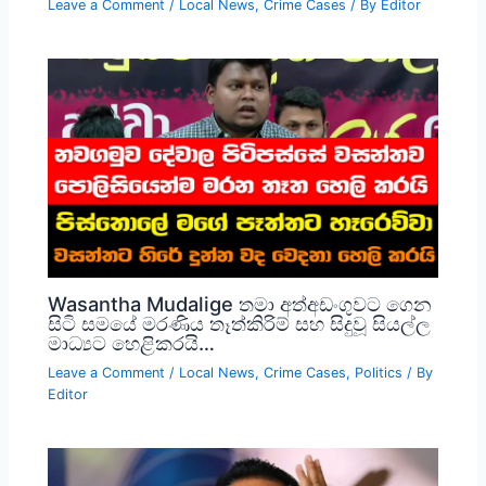
Leave a Comment
/
Local News
,
Crime Cases
/ By
Editor
Wasantha Mudalige තමා අත්අඩංගුවට ගෙන
සිටි සමයේ මරණිය තෑත්කිරිම් සහ සිදුවූ සියල්ල
මාධ්‍යට හෙළිකරයි…
Leave a Comment
/
Local News
,
Crime Cases
,
Politics
/ By
Editor