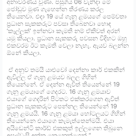
අනාවරණය වුණා. පසුගිය 06 වැනිදා මේ
ජෝඩුව මුණ ගැහෙන්න තීරණය කරල
තියෙනවා. එදා 19 යේ ගෑනු ළමයගේ පෙම්වතා
ප්‍රධාන සැකකරුට පවසා තිබෙනවා හොඳ
‘කෑල්ලක්‘ ඉන්නවා කැමති නම් ඒකිවත් අරන්
යමු කියලා. ප්‍රධාන සැකකරු පවසන විදිහට ඔහු
එකවරම ඊට කැමති වෙලා නැහැ. ඇයව බලන්න
ඕනේ කියලා.
ඒ අනුව තමයි යාළුවෝ දෙන්නා කාර් එකකින්
ඇවිල්ල ඒ ගෑනු ළමයව බලල ගිහින්
තියෙන්නේ. ඒ දෙන්න ඇවිත් තියෙන්නේ 19
ගෑනු ළමයාගේ ගෙදරට. 16 ගෑනු ළමයාව
එයාගේ ගෙදරින් පිටතට එක්කරගෙන ඇවිත්
ප්‍රධාන සැකකරුට පෙන්නල තියෙන්නේ 19
ගෑනු ළමයයි. 16 ගෑනු ළමයා හෝටලයට ගිහින්
තියෙන්නෙ එයාගෙ කැමැත්තෙන්මයි. එයා
අයිඩෙන්ටි කාර්ඩ් එකකුත් ඉල්ලගෙන තිබුනෙ
අසල්වැසි අක්ක කෙනෙක්ගෙන්.“