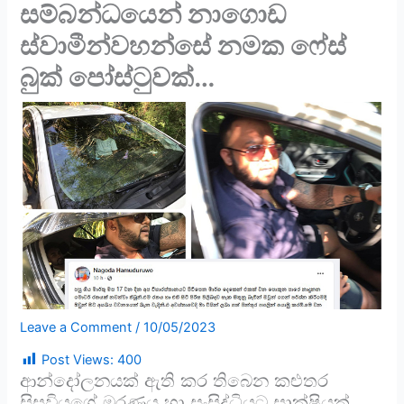
සම්බන්ධයෙන් නාගොඩ
ස්වාමීන්වහන්සේ නමක ෆේස්
බුක් පෝස්ටුවක්…
Leave a Comment
/
10/05/2023
Post Views:
400
ආන්දෝලනයක් ඇති කර තිබෙන කළුතර
සිසුවියගේ මරණය හා සංසිද්ධියට සාක්ෂියක්