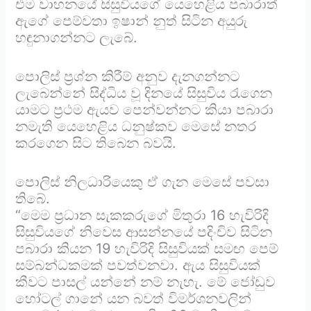
එම වාහනයේ සිසුවියගේ යෙහෙළිය පබාරාත්
ඇගේ පෙම්වතා ඉෂාන් නුත් සිටින අයුරු
හඳුනාගන්නට ලැබේ.
පොලිස් ප්‍රශ්න කිරීම් අනුව දැනගන්නට
ලැබෙන්නේ සිද්ධිය වූ දිනයේ සිසුවිය රැගෙන
යාමට ප්‍රථම ඇයව පෙන්වන්නට කියා පබාරා
නමැති යෙහෙළිය ධනුෂ්කව මෙසේ නතර
කරගෙන සිට තිබෙන බවයි.
පොලිස් නිලධාරියෙකු ඒ ගැන මෙසේ පවසා
තිබේ.
“මෙම ප්‍රධාන සැකකරුගේ මිතුරා 16 හැවිරිදි
සිසුවියගේ නිවෙස ආසන්නයේ පදිංචිව සිටින
පබාරා කියන 19 හැවිරිදි සිසුවියක් සමඟ පෙම්
සම්බන්ධකමක් පවත්වනවා. ඇය සිසුවියක්
කීවට පාසල් යන්නේ නම් නැහැ. මේ ජෝඩුව
හෝටල් ගානේ යන බවත් විමර්ශනවලින්