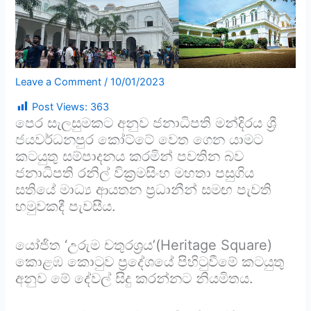
Leave a Comment
/
10/01/2023
Post Views:
363
පෙර සැලසුමකට අනුව ජනාධිපති මන්දිරය ශ්‍රී
ජයවර්ධනපුර කෝට්ටේ වෙත ගෙන යාමට
කටයුතු සම්පාදනය කරමින් පවතින බව
ජනාධිපති රනිල් වික්‍රමසිංහ මහතා පසුගිය
සතියේ මාධ්‍ය ආයතන ප්‍රධානීන් සමඟ පැවති
හමුවකදී පැවසීය.
යෝජිත ‘උරුම චතුරශ්‍රය’(Heritage Square)
කොළඹ කොටුව ප්‍රදේශයේ පිහිටුවීමේ කටයුතු
අනුව මේ දේවල් සිදු කරන්නට නියමිතය.