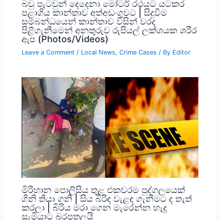
බවු පැටවුන් දෙදෙනා මෝටර් රථයට යටකර
පළාගිය කාන්තාව අත්අඩංගුවට | සිදුවීම
සම්බන්ධයෙන් කාන්තාව විසින් වරද
පිළිගැනීමෙන් අනතුරුව රුපියල් ලක්ශයක ශරීර
ඇප (Photos/Videos)
Leave a Comment
/
Local News
,
Crime Cases
/ By
Editor
මිරිහාන පොලිසිය තුළ එකවරම පුද්ගලයෙක්
ගිනි තියා ගනි | සිය බිරිඳ වැළඳ ගැනීමට ද තැත්
කරලා | බිරිය මරා ගෙන මැරෙන්න හැදූ
සැමියාට බරපතලයි