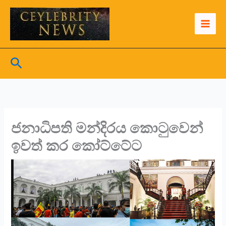
Skip
to
content
Search
ජනාධිපති මන්දිරය කොටුවෙන්
ඉවත් කර කෝට්ටේට