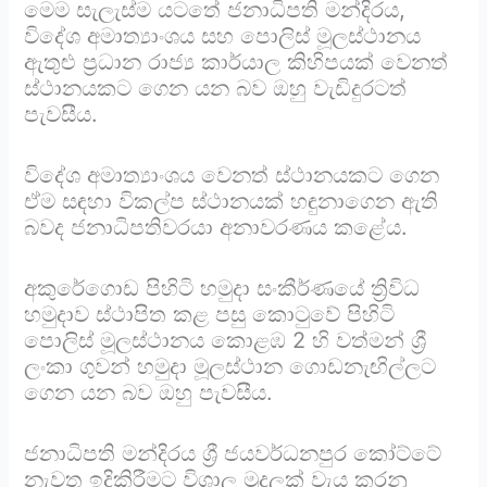
මෙම සැලැස්ම යටතේ ජනාධිපති මන්දිරය,
විදේශ අමාත්‍යාංශය සහ පොලිස් මූලස්ථානය
ඇතුළු ප්‍රධාන රාජ්‍ය කාර්යාල කිහිපයක් වෙනත්
ස්ථානයකට ගෙන යන බව ඔහු වැඩිදුරටත්
පැවසීය.
විදේශ අමාත්‍යාංශය වෙනත් ස්ථානයකට ගෙන
ඒම සඳහා විකල්ප ස්ථානයක් හඳුනාගෙන ඇති
බවද ජනාධිපතිවරයා අනාවරණය කළේය.
අකුරේගොඩ පිහිටි හමුදා සංකීර්ණයේ ත්‍රිවිධ
හමුදාව ස්ථාපිත කළ පසු කොටුවේ පිහිටි
පොලිස් මූලස්ථානය කොළඹ 2 හි වත්මන් ශ්‍රී
ලංකා ගුවන් හමුදා මූලස්ථාන ගොඩනැඟිල්ලට
ගෙන යන බව ඔහු පැවසීය.
ජනාධිපති මන්දිරය ශ්‍රී ජයවර්ධනපුර කෝට්ටේ
නැවත ඉදිකිරීමට විශාල මුදලක් වැය කරනු