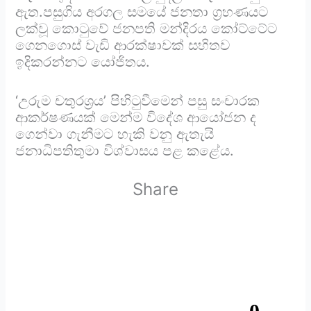
ඇත.පසුගිය අරගල සමයේ ජනතා ග්‍රහණයට
ලක්වූ කොටුවේ ජනපති මන්දිරය කෝට්ටේට
ගෙනගොස් වැඩි ආරක්ෂාවක් සහිතව
ඉදිකරන්නට යෝජිතය.
‘උරුම චතුරශ්‍රය’ පිහිටුවීමෙන් පසු සංචාරක
ආකර්ෂණයක් මෙන්ම විදේශ ආයෝජන ද
ගෙන්වා ගැනීමට හැකි වනු ඇතැයි
ජනාධිපතිතුමා විශ්වාසය පළ කළේය.
Share