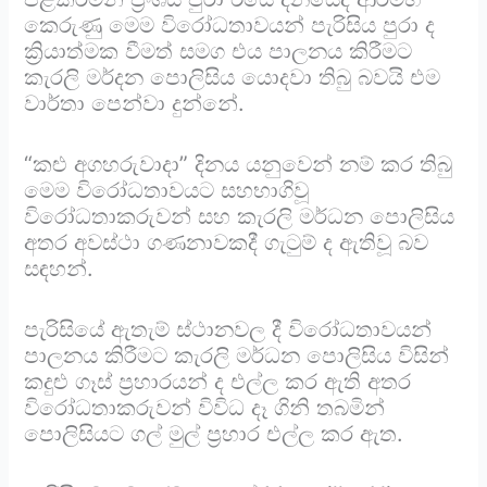
කෙරුණු මෙම විරෝධතාවයන් පැරිසිය පුරා ද
ක්‍රියාත්මක වීමත් සමග එය පාලනය කිරීමට
කැරලි මර්දන පොලිසිය යොදවා තිබු බවයි එම
වාර්තා පෙන්වා දුන්නේ.
“කළු අගහරුවාදා” දිනය යනුවෙන් නම් කර තිබු
මෙම විරෝධතාවයට සහභාගිවූ
විරෝධතාකරුවන් සහ කැරලි මර්ධන පොලිසිය
අතර අවස්ථා ගණනාවකදී ගැටුම් ද ඇතිවූ බව
සඳහන්.
පැරිසියේ ඇතැම් ස්ථානවල දී විරෝධතාවයන්
පාලනය කිරීමට කැරලි මර්ධන පොලිසිය විසින්
කදුළු ගෑස් ප්‍රහාරයන් ද එල්ල කර ඇති අතර
විරෝධතාකරුවන් විවිධ දෑ ගිනි තබමින්
පොලිසියට ගල් මුල් ප්‍රහාර එල්ල කර ඇත.