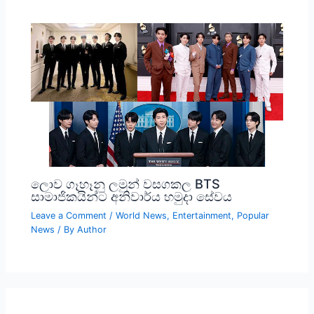
ලොව ගෑහෑනු ලමුන් වසගකල BTS
සාමාජිකයින්ට අනිවාර්ය හමුදා සේවය
Leave a Comment
/
World News
,
Entertainment
,
Popular
News
/ By
Author