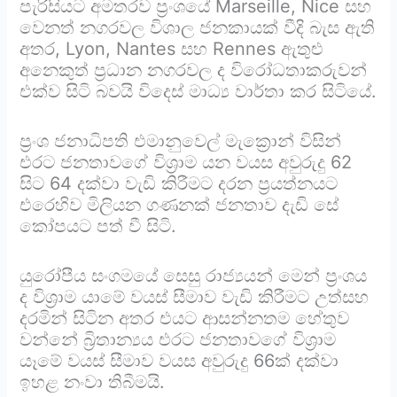
පැරිසියට අමතරව ප්‍රංශයේ Marseille, Nice සහ
වෙනත් නගරවල විශාල ජනකායක් වීදි බැස ඇති
අතර, Lyon, Nantes සහ Rennes ඇතුළු
අනෙකුත් ප්‍රධාන නගරවල ද විරෝධතාකරුවන්
එක්ව සිටි බවයි විදෙස් මාධ්‍ය වාර්තා කර සිටියේ.
ප්‍රංශ ජනාධිපති එමානුවෙල් මැක්‍රොන් විසින්
එරට ජනතාවගේ විශ්‍රාම යන වයස අවුරුදු 62
සිට 64 දක්වා වැඩි කිරීමට දරන ප්‍රයත්නයට
එරෙහිව මිලියන ගණනක් ජනතාව දැඩි සේ
කෝපයට පත් වී සිටි.
යුරෝපීය සංගමයේ සෙසු රාජ්‍යයන් මෙන් ප්‍රංශය
ද විශ්‍රාම යාමේ වයස් සීමාව වැඩි කිරීමට උත්සහ
දරමින් සිටින අතර එයට ආසන්නතම හේතුව
වන්නේ බ්‍රිතාන්‍යය එරට ජනතාවගේ විශ්‍රාම
යෑමේ වයස් සීමාව වයස අවුරුදු 66ක් දක්වා
ඉහළ නංවා තිබීමයි.