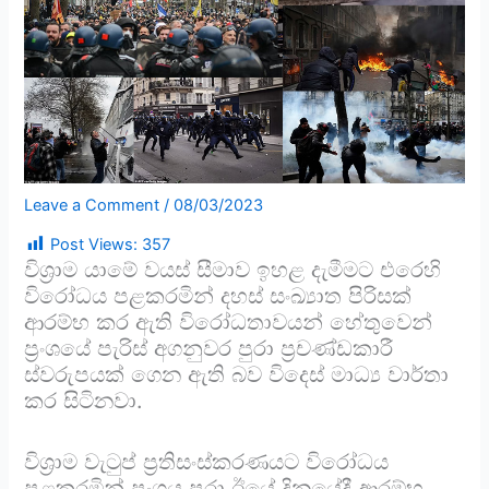
Leave a Comment
/
08/03/2023
Post Views:
357
විශ්‍රාම යාමේ වයස් සීමාව ඉහළ දැමීමට එරෙහි
විරෝධය පළකරමින් දහස් සංඛ්‍යාත පිරිසක්
ආරම්භ කර ඇති විරෝධතාවයන් හේතුවෙන්
ප්‍රංශයේ පැරිස් අගනුවර පුරා ප්‍රචණ්ඩකාරී
ස්වරුපයක් ගෙන ඇති බව විදෙස් මාධ්‍ය වාර්තා
කර සිටිනවා.
විශ්‍රාම වැටුප් ප්‍රතිසංස්කරණයට විරෝධය
පළකරමින් ප්‍රංශය පුරා ඊයේ දිනයේදී ආරම්භ