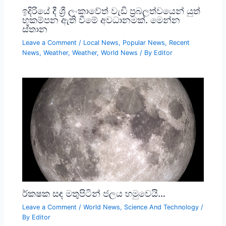
ඉදිරියේ දී ශ්‍රී ලංකාවේත් වැඩි ප්‍රබලත්වයෙන් යුත්
භූකම්පන ඇති වීමේ අවධානමක්. මෙන්න
ස්තාන
Leave a Comment
/
Local News
,
Popular News
,
Recent
News
,
Weather
,
Weather
,
World News
/ By
Editor
ර්කෂක සඳ මතුපිටින් ජලය හමුවෙයි…
Leave a Comment
/
World News
,
Science And Technology
/
By
Editor