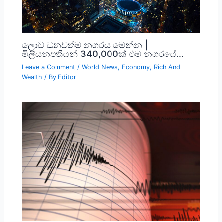
ලොව ධනවත්ම නගරය මෙන්න |
මිලියනපතියන් 340,000ක් එම නගරයේ…
Leave a Comment
/
World News
,
Economy
,
Rich And
Wealth
/ By
Editor