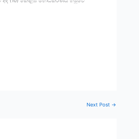
නෙකුට අද (10) කොළඹ මහාධිකරණය හමුවේ
Next Post
→