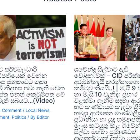
ට සර්වබලධාරී
ශවේන්ද්‍ර සිල්වාට දැඩි
ිපතියෙක් වෙන්න
චෝදනාවක් – CID පරීක
පු ජනතාවට කතා
අරඹන්නැයි කරන්නාග
මේ නිදහස පවා නෑති වෙන
කමිටුව කියයි..! | මැයි 9 
ිත්‍රස්ත පනත් කෙටුම්පත මේ
හා මැයි 10 වැනිදා ප්‍රහාර
 මැති සබයට…(Video)
වළක්වා ගැනීම සඳහා ආර
භට කණ්ඩායම් කැඳවා ත්‍රි
a Comment
/
Local News
,
හමුදා ආරක්‍ෂක මාණ්ඩලි
ment
,
Politics
/ By
Editor
ප්‍රධානියා හා යුද හමුදාප
ලෙස කටයුතු කළ ශවේන්ද්
සිල්වා මහතා ප්‍රමාණවත්
දායකත්වයක් දක්වා නොම