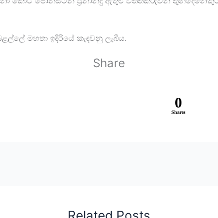
දනා කොට ජොන්ස්ටන් ප්‍රනාන්දු ඇතුළු විත්තිකරුවන් තුන්දෙ
ල්ලේ මහතා ඉදිරියේ කැඳවනු ලැබීය.
Share
0
Shares
Related Posts