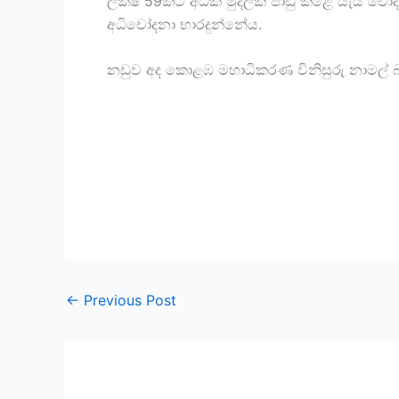
ලක්ෂ 5‍9කට අධික මුදලක් පාඩු කළේ යැයි චෝ
අධිචෝදනා භාරදුන්නේය.
නඩුව අද කොළඹ මහාධිකරණ විනිසුරු නාමල් බළ
←
Previous Post