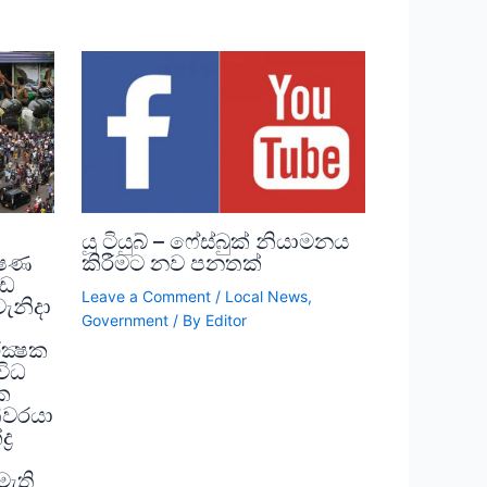
යූ ටියුබ් – ෆේස්බුක් නියාමනය
්ෂණ
කිරීමට නව පනතක්
ොඩ
Leave a Comment
/
Local News
,
වැනිදා
Government
/ By
Editor
ක්‍ෂක
විධ
ක
තිවරයා
‍ර
ැති