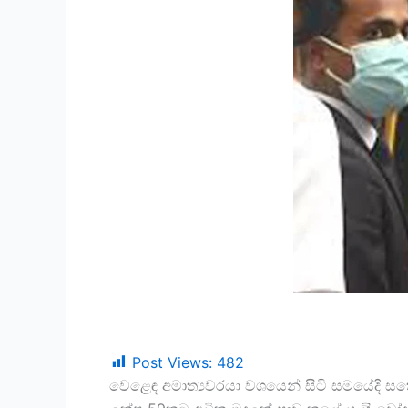
Post Views:
482
වෙළෙඳ අමාත්‍යවරයා වශයෙන් සිටි සමයේදි ස