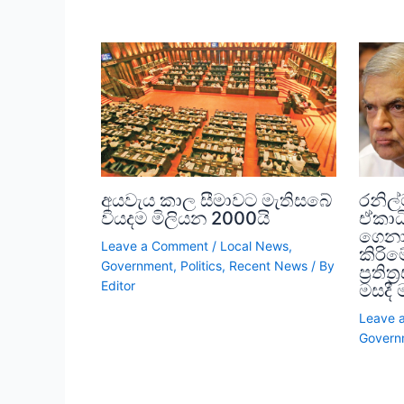
අයවැය කාල සීමාවට මැතිසබේ
රනිල්
වියදම මිලියන 2000යි
ඒකාධ
ගෙනා
Leave a Comment
/
Local News
,
කිරි
Government
,
Politics
,
Recent News
/ By
ප්‍රත
Editor
මසදී
Leave 
Govern