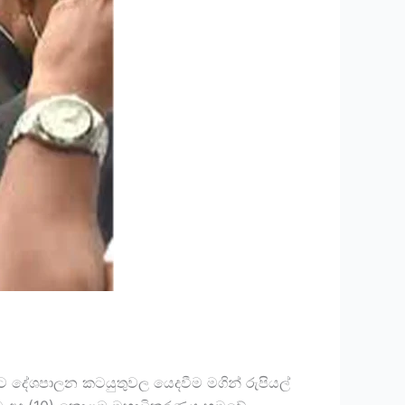
 දේශපාලන කටයුතුවල යෙදවීම මගින් රුපියල්