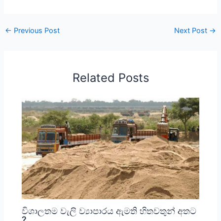
←
Previous Post
Next Post
→
Related Posts
විශාලතම වැලි ව්‍යාපාරය ඇමති හිතවතුන් අතට
?