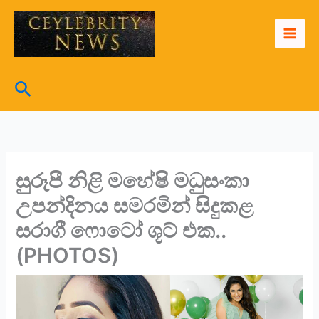
Skip
to
content
Search
සුරූපී නිළි මහේෂි මධුසංකා
උපන්දිනය සමරමින් සිදුකළ
සරාගී ෆොටෝ ශූට් එක..
(PHOTOS)