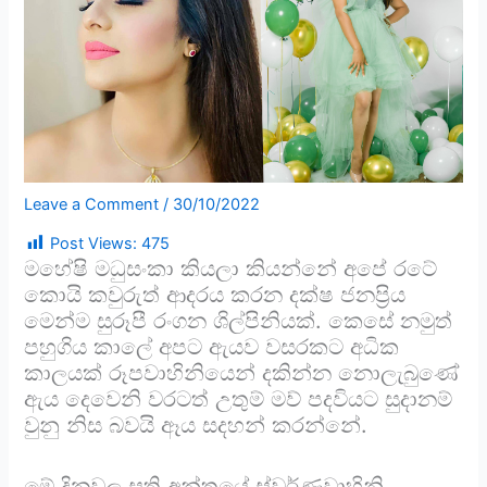
Leave a Comment
/
30/10/2022
Post Views:
475
මහේෂි මධුසංකා කියලා කියන්නේ අපේ රටේ
කොයි කවුරුත් ආදරය කරන දක්ෂ ජනප්‍රිය
මෙන්ම සුරූපී රංගන ශිල්පිනියක්. කෙසේ නමුත්
පහුගිය කාලේ අපට ඇයව වසරකට අධික
කාලයක් රූපවාහිනියෙන් දකින්න නොලැබුණේ
ඇය දෙවෙනි වරටත් උතුම් මව් පදවියට සුදානම්
වුනු නිස බවයි ඈය සදහන් කරන්නේ.
මේ දිනවල සති අන්තයේ ස්වර්ණවාහිනි