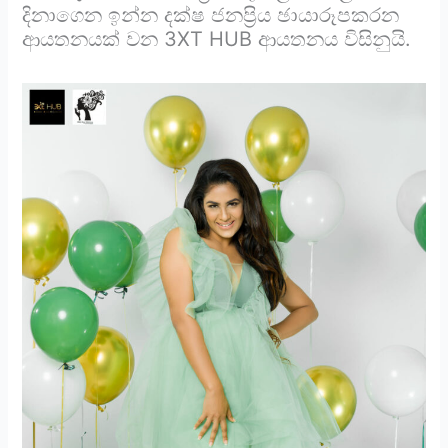
දිනාගෙන ඉන්න දක්ෂ ජනප්‍රිය ඡායාරූපකරන
ආයතනයක් වන 3XT HUB ආයතනය විසිනුයි.