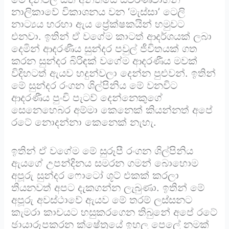
නාලිකාවේ විකාශනය වන ‘මැස්සා’ ටෙලි
නාට්‍යය හරහා ඇය ප්‍රේක්ෂකයින් හමුවට
එනවා. ඉතින් ඒ වගේම කාටත් ආදර්ශයක් ලබා
දෙමින් ආදරණීය සුන්දර පවුල් ජීවිතයක් ගත
කරන සුන්දර බිරිඳක් වගේම ආදරණීය මවක්
විදිහටත් ඇයව හදුන්වලා දෙන්න පුළුවන්. ඉතින්
මේ සුන්දර රංගන ශිල්පිනිය මේ වනවිට
ආදරණීය පුංචි පැටව් දෙන්නෙකුගේ
සෙනෙහෙබර අම්මා කෙනෙක් කියන්නත් අපේ
රටේ නොදන්නා කෙනෙක් නැහැ.
ඉතින් ඒ වගේම මේ සුරූපී රංගන ශිල්පිනිය
ඇයගේ උපන්දිනය සමරන ගමන් බොහොම
අපූරු සුන්දර ෆොටෝ ශූට් එකක් කරලා
තියනවත් අපට දැකගන්න ලැබුණා. ඉතින් මේ
අපූරු අවස්ථාවේ ඇයව මේ තරම් ලස්සනට
කැමරා කාචයට හසුකරගෙන තිබුනේ අපේ රටේ
ඡායාරූපකරන ක්ෂේත්‍රයේ ඉහල පෙලේ නමක්