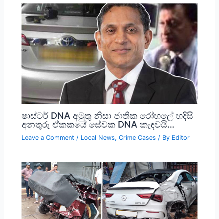
ෂාස්ටර් DNA අමුතු නිසා ජාතික රෝහලේ හදිසි
අනතුරු ඒකකයේ සේවක DNA කැඳවයි…
Leave a Comment
/
Local News
,
Crime Cases
/ By
Editor