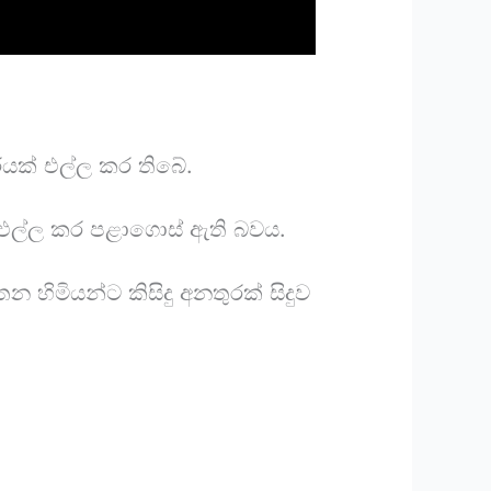
හාරයක් එල්ල කර තිබේ.
ය එල්ල කර පළාගොස් ඇති බවය.
 හිමියන්ට කිසිදු අනතුරක් සිදුව