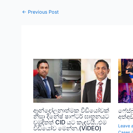
←
Previous Post
ආන්දෝලනාත්මක වීඩියෝවක්
ෆේස්බ
නිසා දිනේෂ් ෂාෆ්ටර් ඝාතනයට
අත්අ
චමුදිතත් CID යට කැඳවයි..එම
Leave 
වීඩියෝව මෙන්න.(ViDEO)
Cases
/