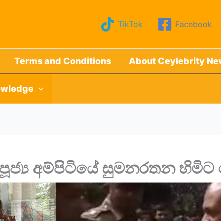
TikTok
Facebook
Terms and Conditions
About Ceylebrity N
wledge
ූජ්‍ය අම්පිටියේ සුමනරතන හිමිට ව