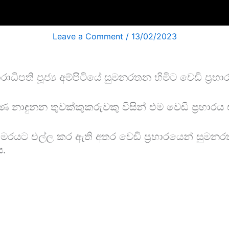
Leave a Comment
/
13/02/2023
රාධිපති පූජ්‍ය අම්පිටියේ සුමනරතන හිමිට වෙඩි ප්‍ර
 නාඳුනන තුවක්කුකරුවකු විසින් එම වෙඩි ප්‍රහාර
ාමරයට එල්ල කර ඇති අතර වෙඩි ප්‍රහාරයෙන් සුමනරතන
ය.