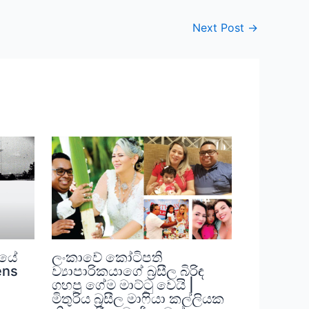
Next Post
→
නයේ
ලංකාවේ කෝටිපති
ens
ව්‍යාපාරිකයාගේ බ්‍රසීල බිරිඳ
ගහපු ගේම මාට්ටු වෙයි |
මිතුරිය බ්‍රසීල මාෆියා කල්ලියක
,