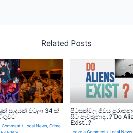
Related Posts
ුක් සාදයක් වටලා 34 ක්
පිටසක්වල ජීවය පුරාත
ඩංගුවට
සිට පැවතුනාද…? Do Ali
Exist…?
a Comment
/
Local News
,
Crime
Leave a Comment
/
Local News
 By
Editor