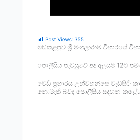
Post Views:
355
මඩකළපුව ශ්‍රී මංගලාරාම විහාරයේ විහා
පොලීසිය පැවසුවේ අද අලුයම 12ට පමණ
වෙඩි ප්‍රහාරය උන්වහන්සේ වැඩසිටි ක
නොමැති බවද පොලීසිය සදහන් කළේ