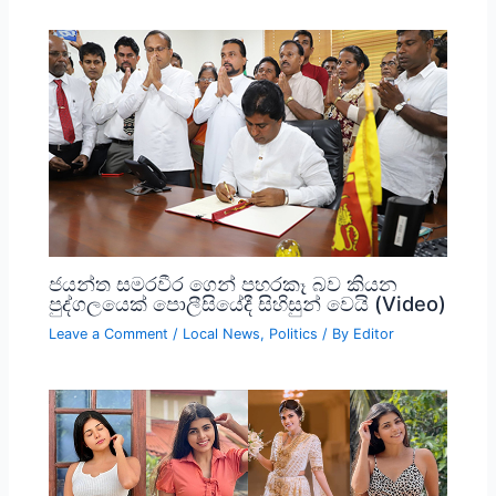
ජයන්ත සමරවීර ගෙන් පහරකෑ බව කියන
පුද්ගලයෙක් පොලීසියේදී සිහිසුන් වෙයි (Video)
Leave a Comment
/
Local News
,
Politics
/ By
Editor