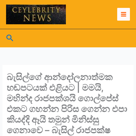
Skip
to
content
Search
බැසිල්ගේ ආන්දෝලනාත්මක
හඬපටයක් එළියට | මමයි,
මහින්ද රාජපක්ශයි ගොල්පේස්
එකට ගහන්න පිරිස ගෙන්න එපා
කියද්දි ඈයි තමුන් මිනිස්සු
ගෙනාවෙ – බැසිල් රාජපක්ෂ