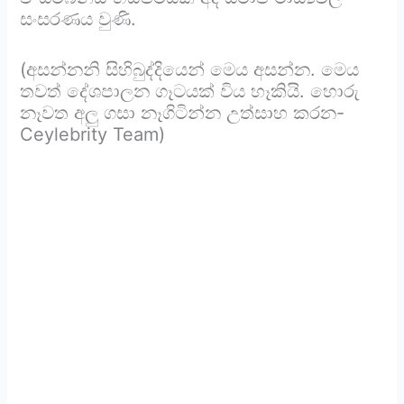
සංසරණය වුණි.
(අසන්නනි සිහිබුද්දියෙන් මෙය අසන්න. මෙය
තවත් දේශපාලන ගෑටයක් විය හෑකියි. හොරු
නෑවත අලු ගසා නෑගිටින්න උත්සාහ කරන-
Ceylebrity Team)