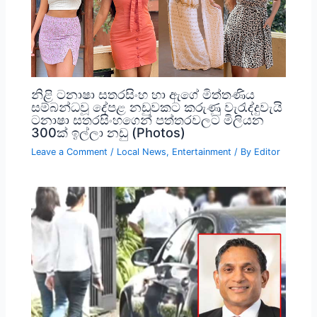
නිළි ටනාෂා සතරසිංහ හා ඇගේ මිත්තණිය
සම්බන්ධවූ දේපළ නඩුවකට කරුණු වැරැද්දුවැයි
ටනාෂා සතරසිංහගෙන් පත්තරවලට මිලියන
300ක් ඉල්ලා නඩු (Photos)
Leave a Comment
/
Local News
,
Entertainment
/ By
Editor