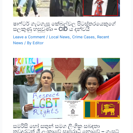
ෂාෆ්ටර් ගැටගැසූ කේබල්වල පිටස්තරයෙකුගේ
සලකුණු හසුවුණා – CID ය දන්වයි
Leave a Comment
/
Local News
,
Crime Cases
,
Recent
News
/ By
Editor
සමරිසි හෝ සතුන් සමග ලිංගික සබඳතා
තවදුරටත් ශ්‍රී ලංකාවේ සාපරාධී නොවේ – ගැසට්