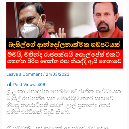
Leave a Comment
/
24/03/2023
Post Views:
406
ශ්‍රී ලංකා පොදුජන පෙරමුණේ ජාතික සංවිධායක
බැසිල් රාජපක්ෂ සහ මොරටුව නගර සභාවේ
හිටපු නගරාධිපති සමන් ලාල් ප්‍රනාන්දු අතර
බහින්බස්වීමක් සිදුවී තිබේ.
ඒ සම්බන්ධ හඬපටයක් අද සමාජ මාධ්‍යවල