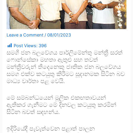
Leave a Comment
/
08/01/2023
Post Views:
396
සමගි ජන බලවේගය පාර්ලිමේන්තු මන්ත්‍රී සරත්
ෆොන්සේකා මහතා ඇතුළු සහ තවත්
මන්ත්‍රීවරුන් තිදෙනෙකු ජාතික ජන බලවේගය
සමග එක්ව කටයුතු කිරීමට සූදානමක සිටින බව
මාධ්‍ය වාර්තා පළ වෙයි.
මේ සම්බන්ධයෙන් මූලික එකඟතාවයන්
ඇතිකර ගැනීමට මේ දිනවල කටයුතු කරමින්
සිටින බවත් සඳහන්ය.
ඉදිරියේදී පැවැත්වෙන පළාත් පාලන