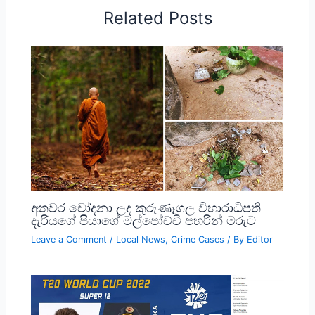
Related Posts
අතවර චෝදනා ලද කුරුණෑගල විහාරාධිපති
දැරියගේ පියාගේ මල්පෝච්චි පහරින් මරුට
Leave a Comment
/
Local News
,
Crime Cases
/ By
Editor