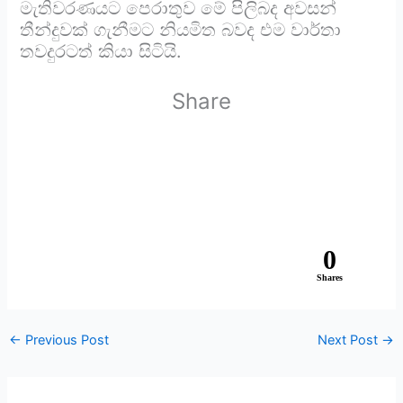
මැතිවරණයට පෙරාතුව මේ පිලිබද අවසන්
තීන්දුවක් ගැනීමට නියමිත බවද එම වාර්තා
තවදුරටත් කියා සිටියි.
Share
0
Shares
←
Previous Post
Next Post
→