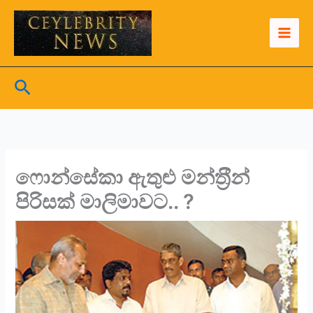
Skip
to
content
Search
ෆොන්සේකා ඇතුළු මන්ත‍්‍රීන්
පිරිසක් මාලිමාවට.. ?