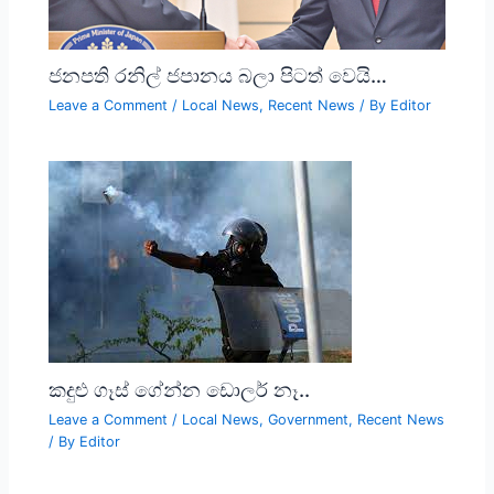
ජනපති රනිල් ජපානය බලා පිටත් වෙයි…
Leave a Comment
/
Local News
,
Recent News
/ By
Editor
කදුළු ගෑස් ගේන්න ඩොලර් නෑ..
Leave a Comment
/
Local News
,
Government
,
Recent News
/ By
Editor