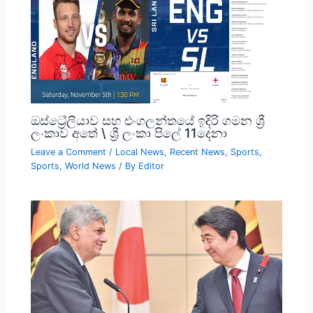
ඔස්ට්‍රේලියාව සහ එංගලන්තයේ ඉදිරි ගමන ශ්‍රී
ලංකාව අතේ \ ශ්‍රී ලංකා පිලේ 11දෙනා
Leave a Comment
/
Local News
,
Recent News
,
Sports
,
Sports
,
World News
/ By
Editor