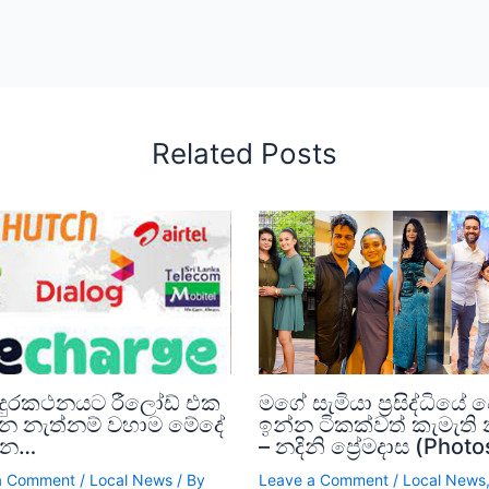
Related Posts
දුරකථනයට රීලෝඩ් එක
මගේ සැමියා ප්‍රසිද්ධියේ 
නෙ නැත්නම් වහාම මේදේ
ඉන්න ටිකක්වත් කැමැති 
්න…
– නදිනි ප්‍රේමදාස (Photo
a Comment
/
Local News
/ By
Leave a Comment
/
Local News