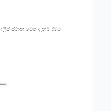
ිස් ස්ථාන වෙත දැනුම් දීමට