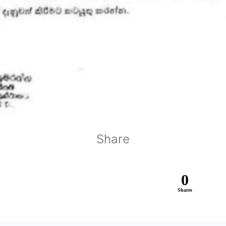
Share
0
Shares