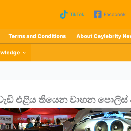
TikTok
Facebook
Terms and Conditions
About Ceylebrity N
wledge
– වැඩි එළිය තියෙන වාහන පොලිස්