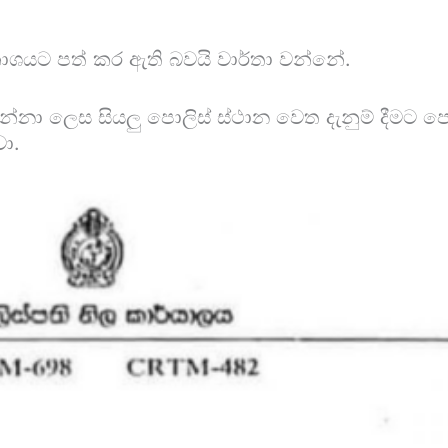
රකාශයට පත් කර ඇති බවයි වාර්තා වන්නේ.
නා ලෙස සියලු පොලිස් ස්ථාන වෙත දැනුම් දීමට පොල
ා.