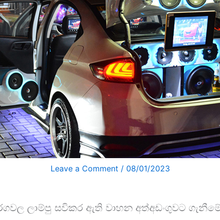
Leave a Comment
/
08/01/2023
ර්ගවල ලාම්පු සවිකර ඇති වාහන අත්අඩංගුවට ගැනීමේ 