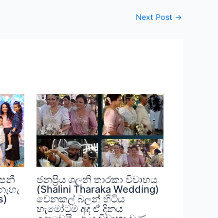
Next Post
→
පෙනී
ජනප්‍රිය ශලනි තාරකා විවාහය
නැහැ
(Shalini Tharaka Wedding)
s)
වෙනකල් බලන් හිටිය
හැමෝටම අද ඒ දිනය
,