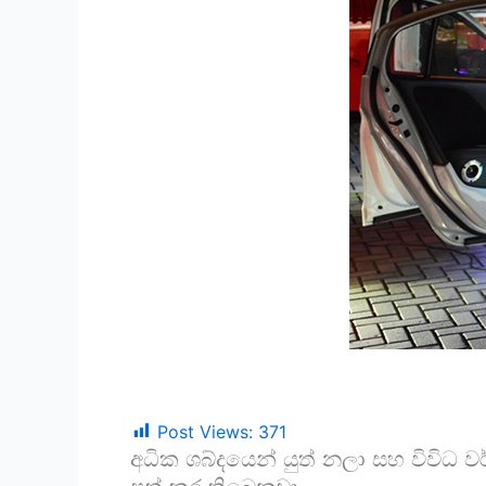
Post Views:
371
අධික ශබ්දයෙන් යුත් නලා සහ විවිධ ව