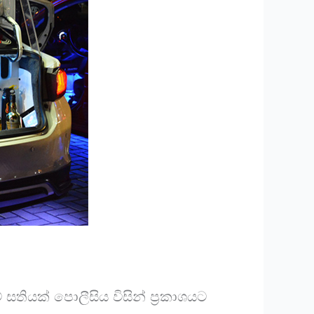
සතියක් පොලීසිය විසින් ප්‍රකාශයට