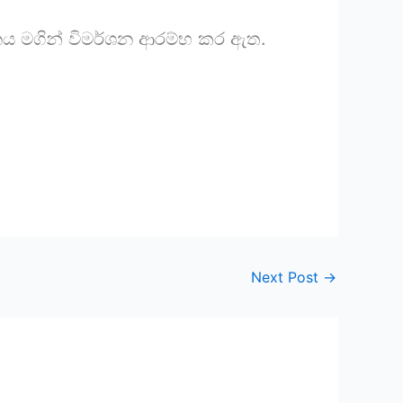
නය මගින් විමර්ශන ආරම්භ කර ඇත.
Next Post
→