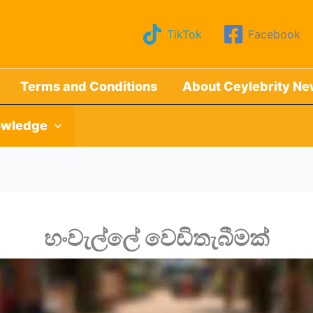
TikTok
Facebook
Terms and Conditions
About Ceylebrity N
wledge
හංවැල්ලේ වෙඩිතැබීමක්