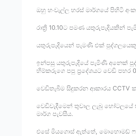
ඔහු හංවැල්ල හරස් මාර්ගයේ පිහිටි
රාත්‍රි 10.10ට පමණ යතුරුපැදියකින් ප
යතුරුපැදියෙන් පැමණි එක් පුද්ගලයෙ
ඉන්පසු යතුරුපැදියේ පැමිණි අනෙක්
හිම්කරුගෙ ⁣පපු ප්‍රදේශයට වෙඩි පහ
වෙඩිතැබීම සිදුකරන ආකාරය CCTV ක
වෙඩිවැදීමෙන් තුවාල ලැබු හෝටලයේ 
මාර්ග පැවසීය.
එසේ මියගොස් ඇත්තේ, මොහොමඩ් ෆර