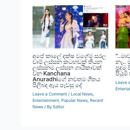
අපේ කාලේ දක්ෂ වගේම සරල
“..මා
චාම් ලස්සන කටහඩක් තියන
නෑ..
ලස්සනම ලස්සන ගායිකාවක්
පුදුම
වන Kanchana
පියුම
Anuradhiගේ නවතම ගීතය
Leave 
පිලිබද ඈය පෑවසූ දේ
Enterta
Leave a Comment
/
Local News
,
Entertainment
,
Popular News
,
Recent
News
/ By
Editor