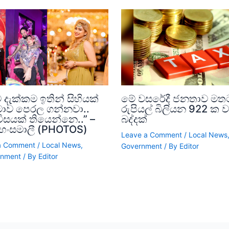
ව දැක්කම ඉතින් සිහියක්
මේ වසරේදී ජනතාව මත
 මාව පෙරල ගන්නවා..
රුපියල් බිලියන 922 ක ව
 විසයක් තියෙන්නෙ..” –
බද්දක්
ි හංසමාලී (PHOTOS)
Leave a Comment
/
Local News
a Comment
/
Local News
,
Government
/ By
Editor
inment
/ By
Editor