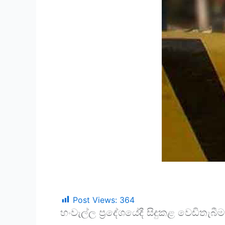
Post Views:
364
හංවැල්ල ප්‍රදේශයේදී සිදුකළ වෙඩිතැබීම