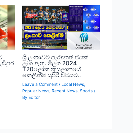
ට
ශ‍්‍රී ලංකාවට පැරදුනත් ජයක්
ැඩිපුර
ලබා ඈත. මීලග 2024
T20ලෝක කුසලානයේ
කෙලින්ම සුපිරි වටයට..
,
Leave a Comment
/
Local News
,
Popular News
,
Recent News
,
Sports
/
By
Editor