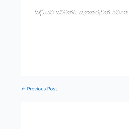
සිද්ධියට සම්බන්ධ සැකකරුවන් මෙතෙ
←
Previous Post