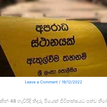
Leave a Comment
/
19/12/2022
කින් 48 හැවිරිදි තිදරු පියෙක් ජීවිතක්ෂයට පත්ව ති‌බ