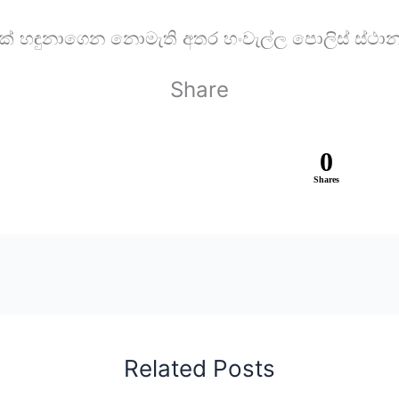
ක් හඳුනාගෙන නොමැති අතර හංවැල්ල පොලිස් ස්ථා
Share
0
Shares
Related Posts