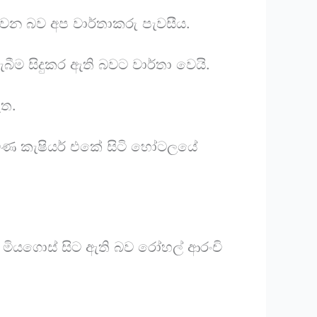
වන බව අප වාර්තාකරු පැවසීය.
ැබීම සිදුකර ඇති බවට වාර්තා වෙයි.
ඇත.
මිණ කැෂියර් එකේ සිටි හෝටලයේ
 මියගොස් සිට ඇති බව රෝහල් ආරංචි