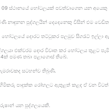
 අංක 09 ස්ථානයේ හෝටලයක් පවත්වාගෙන යන අයෙකු 
ැමිණි නාඳුනන පුද්ගලයින් දෙදෙනෙකු විසින් එම වෙඩිත
කු හෝටලයේ දොරට තට්ටුකර පලමුව සිගරැට් ඉල්ලා 
 පුද්ගලයා එක්වරම දොර විවෘත කර හෝටලය තුළට පැ
ර 04ක් පමණ තබා පළාගොස් තිබේ.
ැමරාවකද සටහන්ව තිබුණි.
හිමිකරු පාදුක්ක රෝහලට ඇතුළත් කළද ඒ වන විටත්
ුෂාන් යන පුද්ගලයෙකි.