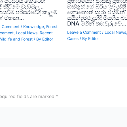
න් පරිසරය කෙරෙහි
ප්‍රහාරයෙන් පාස්කු ප්‍රහා
ී කිරීමේ වෑඩමුලු…
හස්තූන්ගේ බිරිය ‘පුලස්ති
යවීම පරිසරවේදී කෑලුම්
නොහොත් සාරා ජස්මින්‘
් මහතා…
සයින්දුමරුදුහිදී මියගිය බ
DNA මගින් තහවුරුවේ…
a Comment
/
Knowledge
,
Forest
Leave a Comment
/
Local News
cement
,
Local News
,
Recent
Cases
/ By
Editor
Wildlife and Forest
/ By
Editor
equired fields are marked
*