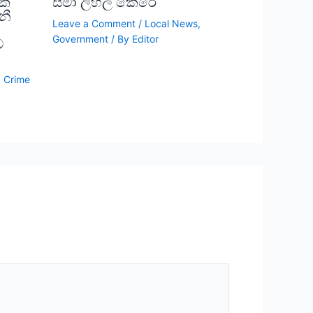
රක
සීමා ලිහිල් කෙරේ
නී
Leave a Comment
/
Local News
,
Government
/ By
Editor
ව
,
Crime