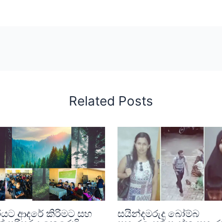
Related Posts
රයට ආදරේ කිරිමට සහ
සයින්දමරුදු බෝම්බ