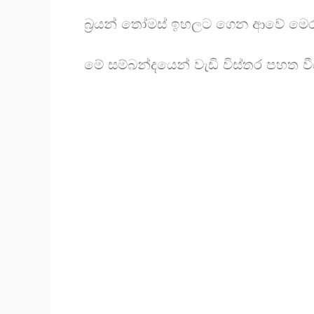
බ්‍රයන් තෝමස් ඉහලට ගෙන ආවේ මෙරට 
මේ සම්බන්දයෙන් වැඩි විස්තර පහත 