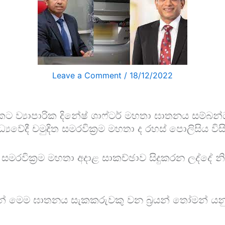
Leave a Comment
/
18/12/2022
‍රකට ව්‍යාපාරික දිනේෂ් ශාෆ්ටර් මහතා ඝාතනය සම්බන
්‍යවේදී චමුදිත සමරවික්‍රම මහතා ද රහස් පොලිසිය වි
 සමරවික්‍රම මහතා අදාළ සාකච්ඡාව සිදුකරන ලද්දේ නිද
ෙම ඝාතනය සැකකරුවකු වන බ‍්‍රයන් තෝමන් යනු තිළිණ