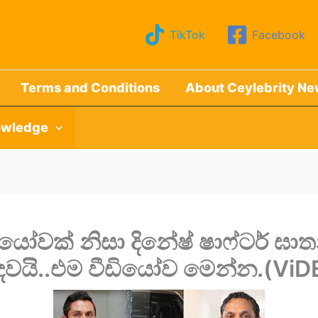
TikTok
Facebook
Terms and Conditions
About Ceylebrity N
wledge
ෝවක් නිසා දිනේෂ් ෂාෆ්ටර් ඝාත
ඳවයි..එම වීඩියෝව මෙන්න.(ViD