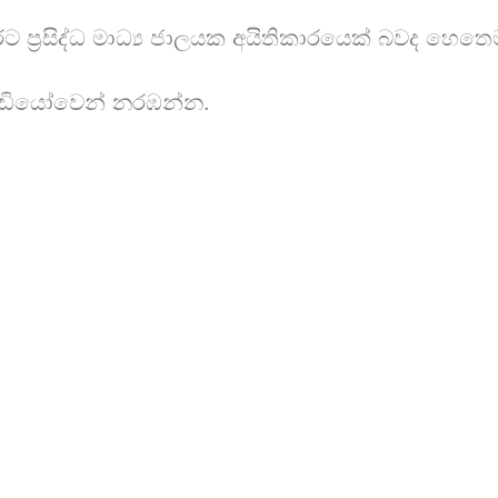
ප්‍රසිද්ධ මාධ්‍ය ජාලයක අයිතිකාරයෙක් බවද හෙතෙම
වීඩියෝවෙන් නරඹන්න.