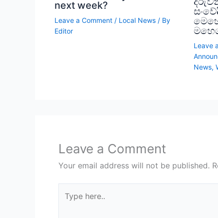
දරුව
next week?
සංවේද
මෙහෙ
Leave a Comment
/
Local News
/ By
මහෙශ
Editor
Leave 
Announ
News
,
Leave a Comment
Your email address will not be published.
R
Type
here..