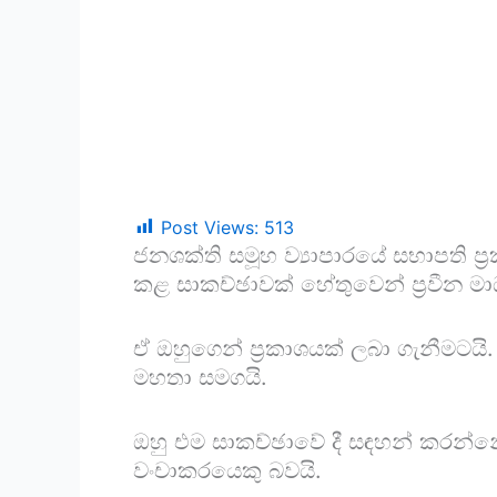
Post Views:
513
ජනශක්ති සමූහ ව්‍යාපාරයේ සභාපති ප්
කළ සාකච්ඡාවක් හේතුවෙන් ප්‍රවීන මාධ
ඒ ඔහුගෙන් ප්‍රකාශයක් ලබා ගැනීමටයි.
මහතා සමගයි.
ඔහු එම සාකච්ඡාවේ දී සඳහන් කරන්නේ ම
වංචාකරයෙකු බවයි.