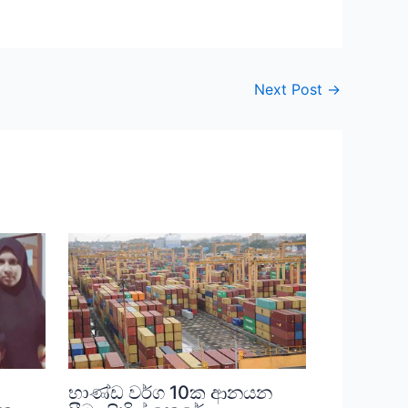
Next Post
→
භාණ්ඩ වර්ග 10ක ආනයන