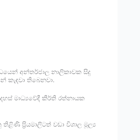
්ධයෙන් අන්තර්ජාල නාලිකාවක සිදු
සින් කැඳවා තිබෙනවා.
හස් මාධ්‍යවේදී කීර්ති රත්නායක
ි ප‍්‍රියමාලිටත් වඩා විශාල මූල්‍ය