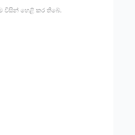
 විසින් හෙළි කර තිබේ.