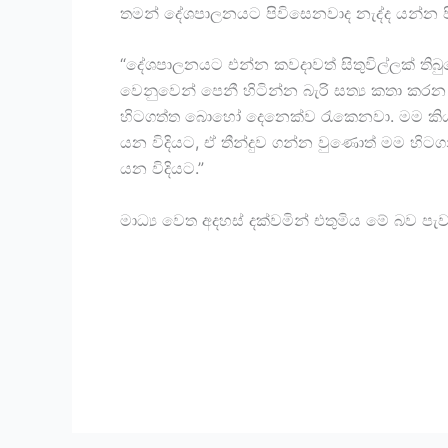
තමන් දේශපාලනයට පිවිසෙනවාද නැද්ද යන්න ප
“දේශපාලනයට එන්න කවදාවත් සිතුවිල්ලක් තිබ
වෙනුවෙන් පෙනී හිටින්න බැරි සත්‍ය කතා කර
හිටගත්ත බොහෝ දෙනෙක්ව රැකෙනවා. මම කියන
යන විදියට, ඒ තීන්දුව ගන්න වුණොත් මම හිට
යන විදියට.”
මාධ්‍ය වෙත අදහස් දක්වමින් එතුමිය මේ බව පැව