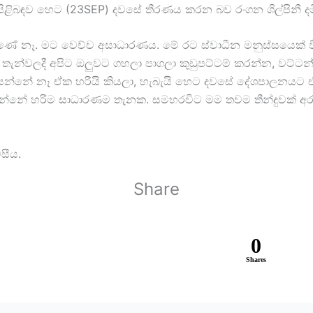
ිළිබඳව හෙට (23SEP) දවසේ තීරණය කරන බව රංගන ශිල්පිනී දම
ුණේ නෑ. මට වෙච්ච අසාධාරණය. මේ රට ස්වාධීන මනුස්සයෙක් විද
න තැන්වලදී අපිට ඔලුවට ගහලා පාගලා කුඩුපට්ටම් කරන්න, වට
්නේ නෑ ඒක හරියි කියලා, හැබැයි හෙට දවසේ දේශපාලනයට එනව
ගන්නේ හරිම සාධාරණම තැනක. සමහරවිට මම තවම තීන්දුවක් අරග
සීය.
Share
0
Shares