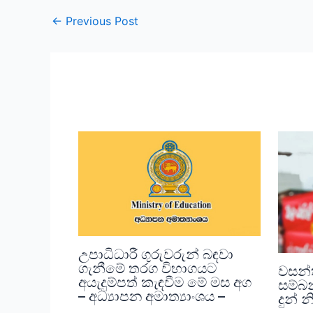
←
Previous Post
උපාධිධාරී ගුරුවරුන් බඳවා
ගැනීමේ තරග විභාගයට
වසන්
අයැදුම්පත් කැඳවීම මේ මස අග
සම්බ
– අධ්‍යාපන අමාත්‍යාංශය –
දුන්