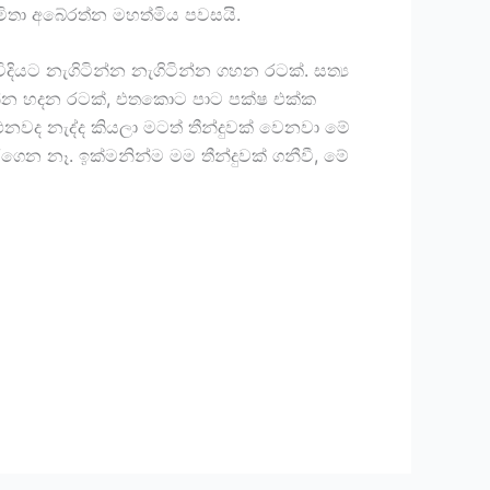
ිතා අබේරත්න මහත්මිය පවසයි.
ියට නැගිටින්න නැගිටින්න ගහන රටක්. සත්‍ය
්ටන්න හදන රටක්, එතකොට පාට පක්ෂ එක්ක
ද නැද්ද කියලා මටත් තීන්දුවක් වෙනවා මේ
ෙන නෑ. ඉක්මනින්ම මම තීන්දුවක් ගනීවී, මේ