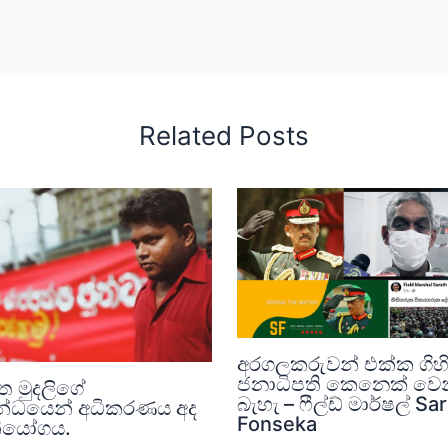
Related Posts
අරගලකරුවන් එක්ක ගිහි
ජනාධිපති කෙනෙක් වෙ
ත මුදලිගේ
බැහැ – ෆීල්ඩ් මාර්ෂල් Sa
න්ධයෙන් අධිකරණය අද
Fonseka
 නියෝගය.