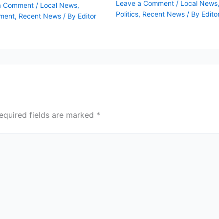
Leave a Comment
/
Local News
a Comment
/
Local News
,
Politics
,
Recent News
/ By
Edito
ment
,
Recent News
/ By
Editor
equired fields are marked
*