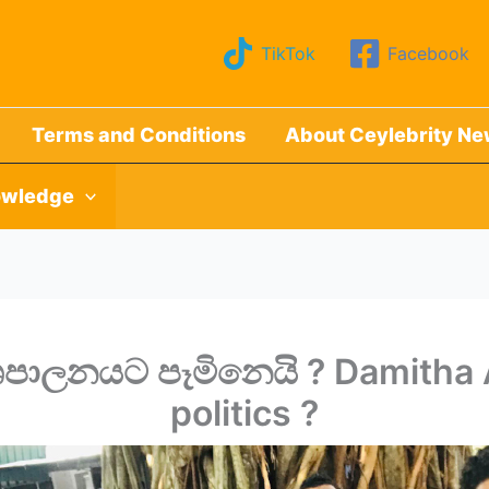
TikTok
Facebook
Terms and Conditions
About Ceylebrity N
wledge
ශපාලනයට පෑමිනෙයි ? Damitha 
politics ?