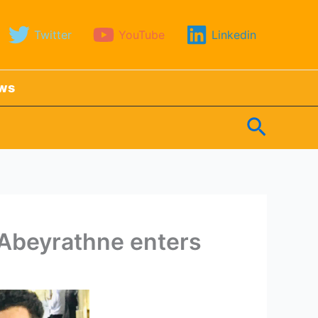
Twitter
YouTube
Linkedin
ews
Search
Abeyrathne enters