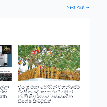
Next Post
→
ල්ලා
ජය ශ්‍රී මහා බෝධින් වහන්සේට
න්න
විදුලි සංදේශන කුළුණු වලින්
rath
හානි සිදුවනවාද සොයාන්න
විශේෂ කමිටුවක්