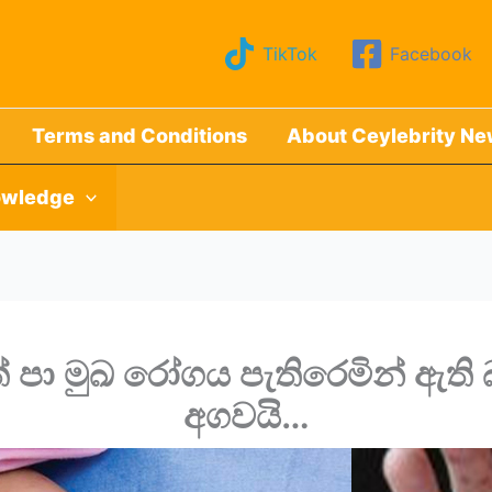
TikTok
Facebook
Terms and Conditions
About Ceylebrity N
wledge
් පා මුඛ රෝගය පැතිරෙමින් ඇති 
අගවයි…