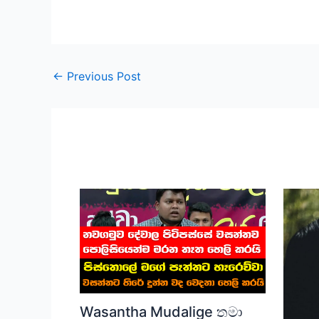
←
Previous Post
Wasantha Mudalige තමා