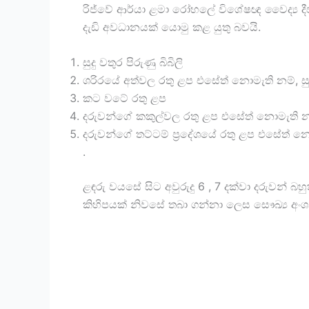
රිජ්වේ ආර්යා ළමා රෝහලේ විශේෂඥ වෛද්‍ය 
දැඩි අවධානයක් යොමු කළ යුතු බවයි.
සුදු වතුර පිරුණු බිබිලි
ශරිරයේ අත්වල රතු ළප එසේත් නොමැති නම්, සුදු 
කට වටේ රතු ළප
දරුවන්ගේ කකුල්වල රතු ළප එසේත් නොමැති නම්, 
දරුවන්ගේ තට්ටම් ප්‍රදේශයේ රතු ළප එසේත් නොමැත
.
ළඳරු වයසේ සිට අවුරුදු 6 , 7 දක්වා දරුව
කිහිපයක් නිවසේ තබා ගන්නා ලෙස සෞඛ්‍ය අංශ ව