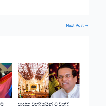
Next Post
→
මට
පාස්කු වින්දිතයින් ට වන්දි