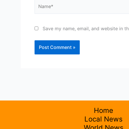
Name*
Save my name, email, and website in th
Home
Local News
World News