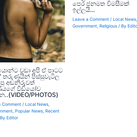
පෙර ජනමත විමසීමක්
ඉල්ලයි…
Leave a Comment
/
Local News
Government
,
Religious
/ By
Edit
දියොන්ට වඩා අපි ඒ පාටට
 තරුණයින් පිස්සුවැටිල
ු අඬනිරුවත්
ියගේ වීඩියෝව
න..(VIDEO/PHOTOS)
a Comment
/
Local News
,
inment
,
Popular News
,
Recent
 By
Editor