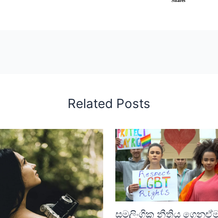
Shares
Related Posts
සමලිංගික නීතිය ගෙනඒ