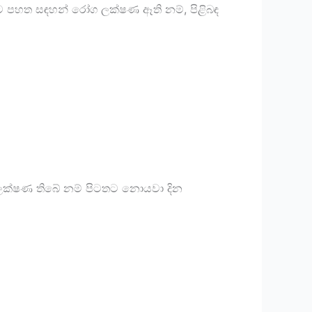
ට පහත සඳහන් රෝග ලක්ෂණ ඈති නම්, පිළිබඳ
 ලක්ෂණ තිබේ නම් පිටතට නොයවා දින