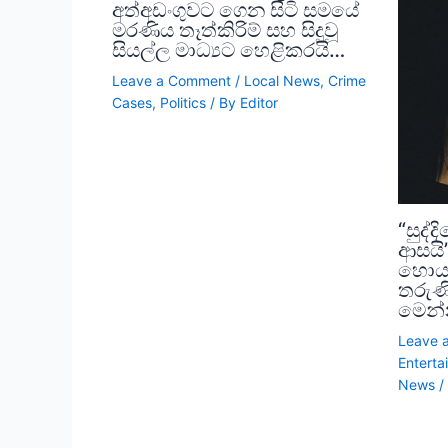
අත්අඩංගුවට ගෙන සිටි සමයේ
මරණිය තෑත්කිරිම් සහ සිදුවූ
සියල්ල මාධ්‍යට හෙළිකරයි…
Leave a Comment
/
Local News
,
Crime
Cases
,
Politics
/ By
Editor
“සුද්
ආසයි”
හොයප
තරුණ
මෙන්
Leave 
Enterta
News
/