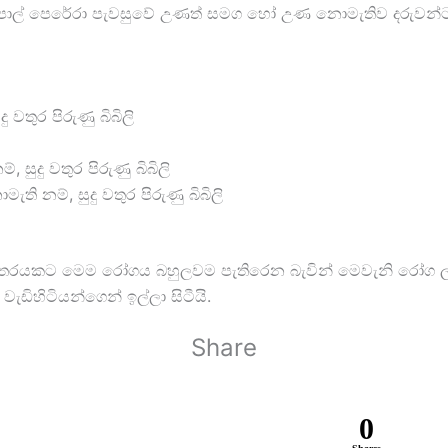
දීපාල් පෙරේරා පැවසුවේ උණත් සමග හෝ උණ නොමැතිව දරුවන්
වතුර පිරුණු බිබිලි
සුදු වතුර පිරුණු බිබිලි
ි නම්, සුදු වතුර පිරුණු බිබිලි
න් බහුතරයකට මෙම රෝගය බහුලවම පැතිරෙන බැවින් මෙවැනි රෝග
ැඩිහිටියන්ගෙන් ඉල්ලා සිටීයි.
Share
0