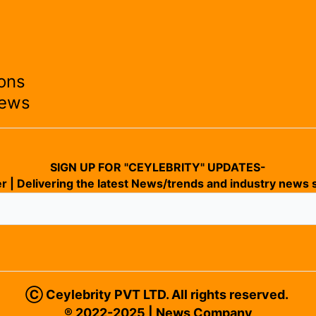
ons
News
SIGN UP FOR "CEYLEBRITY" UPDATES-
r | Delivering the latest News/trends and industry news s
Ⓒ Ceylebrity PVT LTD. All rights reserved.
® 2022-2025 | News Company