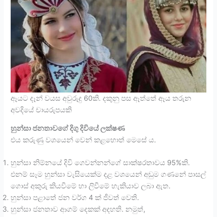
ඈයට දෑන් වයස අවුරුදු 60කි. දකුනු පස ඈත්තේ ඈය තරුන
අවදියේ චායරුපයකි
හුන්සා ජනතාවගේ දිගු දිවියේ ලක්ෂණ
එය කරුණු වශයෙන් වෙන් කළහොත් මෙසේ ය.
හුන්සා නිම්නයේ දිවි ගෙවන්නන්ගේ සාක්ෂරතාවය 95%කි.
එනම් සෑම හුන්සා වැසියෙක්ම දළ වශයෙන් අඩුම ගණනේ පාසල්
ගොස් අකුරු කියවීමේ හා ලිවීමේ හැකියාව ලබා ඇත.
හුන්සා පළාතේ ජන වර්ග 4 ක් ජීවත් වෙති.
හුන්සා ජනතාව ආගම් දෙකක් අදහති. නමුත්,