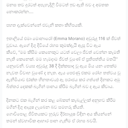
මනස තව දුරටත් අපැහැදිලි වීමටත් ඉඩ ඇති බව ද අමතක
නොකරන්න….
පහත දැක්වෙන්නේ එවැනි කතා කිහිපයකි.
ඉතාලියේ එමා මොනාරෝ (Emma Morano) අවුරුදු 116 ක් ජීවත්
වූවාය. ඇගේ දිගු දිවියේ රහස කුමක්දැයි ඇසූ විට ඇය
කීවේ, ‘‘මම කිසිම කෙනෙකුට යටත් වෙලා ජීවත් වෙන්න කැමති
නැති කෙනෙක්. මම හැමදාම ජීවත් වුණේ ඒ ප්‍රතිපත්තිය මතයි‘‘
යනුවෙනි. වයස අවුරුදු 38 දී දික්කසාද වූ ඇය මිය යන තෙක්ම
නැවත විවාහ වුණේ ද නැත. ඇය පෙළුණු එකම රෝග තත්වය වූ
ඇනීමියාව (රක්ත හීනතාවය) ඈ පරාජය කර ගත්තේ දිනකට අමු
බිත්තර දෙකක් බැගින් පානය කිරීම බැගින් බව ද ඇය කීවාය.
දිනකට එක බැගින් කර කළ බේකන් කැබැල්ලක් අනුභව කිරීම
මගින් දිගු ආයුෂ ලැබෙන බව සමහරු කියති.
ගොවිපොළ ජීවිතයකට හුරුව දීර්ඝායුෂ විඳින අය කියන්නේ
තමන් ස්වභාවික ආහාර පාන ගැනීම ඒ රහස බවයි.