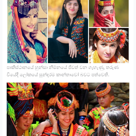
පාකිස්ථානයේ හුන්සා නිම්නයේ ජීවත් වන ගැහැණු, තරුණ
වියේදී ලෝකයේ සුන්දරම කාන්තාවෝ බවට පත්වෙති.