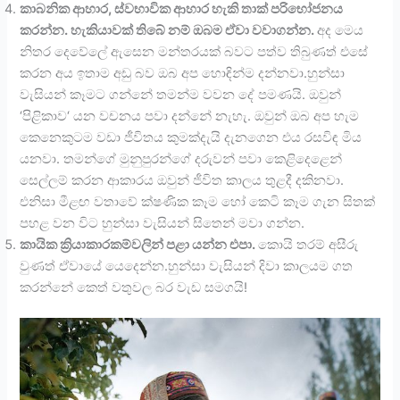
කාබනික ආහාර, ස්වභාවික ආහාර හැකි තාක් පරිභෝජනය
කරන්න. හැකියාවක් තිබේ නම් ඔබම ඒවා වවාගන්න.
අද මෙය
නිතර දෙවේලේ ඇසෙන මන්තරයක් බවට පත්ව තිබුණත් එසේ
කරන අය ඉතාම අඩු බව ඔබ අප හොඳින්ම දන්නවා.හුන්සා
වැසියන් කෑමට ගන්නේ තමන්ම වවන දේ පමණයි. ඔවුන්
‘පිළිකාව‘ යන වචනය පවා දන්නේ නැහැ. ඔවුන් ඔබ අප හැම
කෙනෙකුටම වඩා ජීවිතය කුමක්දැයි දැනගෙන එය රසවිඳ මිය
යනවා. තමන්ගේ මුනුපුරන්ගේ දරුවන් පවා කෙළිදෙළෙන්
සෙල්ලම් කරන ආකාරය ඔවුන් ජීවිත කාලය තුළදී දකිනවා.
එනිසා මීළඟ වතාවේ ක්ෂණික කෑම හෝ කෙටි කෑම ගැන සිතක්
පහළ වන විට හුන්සා වැසියන් සිතෙන් මවා ගන්න.
කායික ක්‍රියාකාරකම්වලින් පළා යන්න එපා.
කොයි තරම් අසීරු
වුණත් ඒවායේ යෙදෙන්න.හුන්සා වැසියන් දිවා කාලයම ගත
කරන්නේ කෙත් වතුවල බර වැඩ සමගයි!