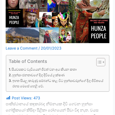
Leave a Comment
/
20/01/2023
Table of Contents
සියවසකට වැඩියෙන් ජීවත් වන අය කියන කතා
හුන්සා ජනතාවගේ දිගු දිවියේ ලක්ෂණ
ඉහත සියලු කරුණු සම්බන්ධ කළ විට හුන්සාවරුන්ගේ දිගු ජීවිතයේ
රහස මෙසේ හෙළි වේ.
Post Views:
473
පාකිස්ථානයේ කඳුකරබද නිම්නයක දිවි ගෙවන හුන්සා
ගෝත්‍රිකයෝ කිසිදා පිළිකා රෝගයෙන් පීඩා විඳ නැත. වයස