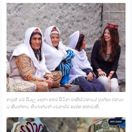
නමුත් මේ සියලු දෙනා අතර සිටින පාකිස්ථානයේ හුන්සා ජනයා
ට කියන්නට තිබෙන්නේ වෙනස්ම ආරක කතාවකි.