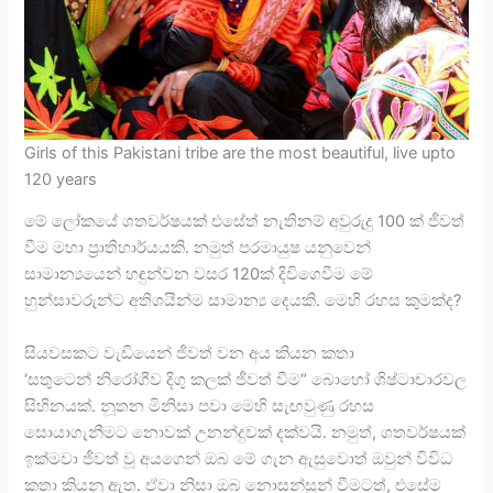
Girls of this Pakistani tribe are the most beautiful, live upto
120 years
මේ ලෝකයේ ශතවර්ෂයක් එසේත් නැතිනම් අවුරුදු 100 ක් ජීවත්
වීම මහා ප්‍රාතිහාර්යයකි. නමුත් පරමායුෂ යනුවෙන්
සාමාන්‍යයෙන් හඳුන්වන වසර 120ක් දිවිගෙවීම මේ
හුන්සාවරුන්ට අතිශයින්ම සාමාන්‍ය දෙයකි. මෙහි රහස කුමක්ද?
සියවසකට වැඩියෙන් ජීවත් වන අය කියන කතා
‘සතුටෙන් නිරෝගීව දිගු කලක් ජීවත් වීම“ බොහෝ ශිෂ්ටාචාරවල
සිහිනයක්. නූතන මිනිසා පවා මෙහි සැඟවුණු රහස
සොයාගැනීමට නොවක් උනන්දුවක් දක්වයි. නමුත්, ශතවර්ෂයක්
ඉක්මවා ජීවත් වූ අයගෙන් ඔබ මේ ගැන ඇසුවොත් ඔවුන් විවිධ
කතා කියනු ඇත. ඒවා නිසා ඔබ නොසන්සුන් වීමටත්, එසේම