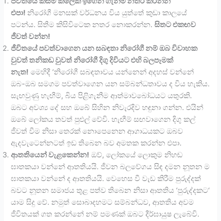
ජීවිතයේ කිසිම කලෙක ඉගෙන ගැනීම නතර කරන්න
එපා!
නිරෝගී මනසක් වර්ධනය විය යුත්තේ කුඩා කාලයේ
පටන්ය. සිතීම කිසිවිටෙක නතර නොකරන්න.
සිතට එකඟව
ජීවත් වන්න!
ජීවිතයේ පවත්වාගෙන යන සබඳතා නිරෝගී නම් ඔබ විවාහක
වුවත් තනිකඩ වුවත් නිරෝගී දිගු දිවියට එහි බලපෑමක්
නැත!
මෙහිදී ‘නිරෝගී සබඳතාවය යන්නෙන් අදහස් වන්නේ
ඔබ-ඔබ සමගම පවත්වාගෙන යන සම්බන්ධතාවය ද විය හැකිය.
සැඟවුණු හැඟීම්, බිය පිළිගැනීම ආත්මාවබෝධයට යතුරකි.
ඔබට අවශ්‍ය දේ සහ ඔබේ සිහින නිවැරදිව හඳුනා ගන්න. එයින්
ඔබේ ලෝකය තවත් පුළුල් වේවි. හැඟීම් සඟවාගෙන දිගු කල්
ජීවත් වීම නිසා තෙරක් නොපෙනෙන ආගාධයකට ඔබව
ඇදවැටෙන්නටත් ඉඩ තිබෙන බව අමතක කරන්න එපා.
ආතතියෙන් වැළකෙන්න!
ඔව්, ලෝකයේ ලොකුම නිහඬ
ඝාතකයා වන්නේ ආතතියයි. ජීවන බලවේගය සිඳ දමන නූතන ම
ඝාතකයා වන්නේ ද ආතතියයි. වෙහෙස වී වැඩ කිරීම පුරුද්දක්
බවට නූතන සමාජය තුළ පත්ව තිබෙන නිසා ආතතිය ‘පුරුද්දකට‘
යාම සිදු වේ. නමුත් සොබාදහමට සම්බන්ධව, ආතතිය අවම
ජීවිතයක් ගත කරන්නේ නම් පමණක් ඔබට දීර්ඝායුෂ ලැබේවි.