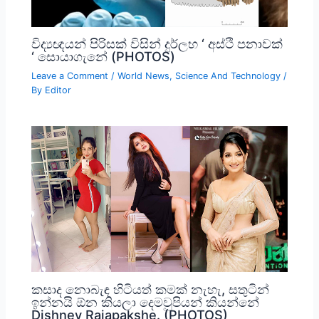
විද්‍යඥයන් පිරිසක් විසින් දුර්ලභ ‘ අස්ථි පනාවක්
‘ සොයාගැනේ (PHOTOS)
Leave a Comment
/
World News
,
Science And Technology
/
By
Editor
කසාද නොබැඳ හිටියත් කමක් නැහැ, සතුටින්
ඉන්නයි ඕන කියලා දෙමවුපියන් කියන්නේ
Dishney Rajapakshe. (PHOTOS)