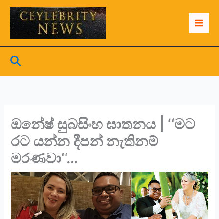
Skip
to
content
Search
ඔනේෂ් සුබසිංහ ඝාතනය | ‘‘මට
රට යන්න දීපන් නැතිනම්
මරණවා‘‘…