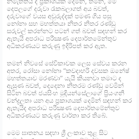
නමැත්තිය ද ප්‍රකාශයක් දෙමින්, තමන්, මේ
දෙපලගේ දරුවා රැකබලාගත් අය බවත්,
දරුවාගේ වයස අවුරුද්දක් පමණ ගිය පසු
නෝනා සහ මහත්තයා නිතර නිතර රණ්ඩු
සරුවල් කරන්නට පටන් ගත් බවත් සඳහන් කර
ඇතැයි අපරාධ පරීක්‍ෂණ දෙපාර්තමේන්තුව
අධිකරණයට කරුණු ඉදිරිපත් කර ඇත.
තමන් නිවසේ සේවිකාවක ලෙස සේවය කරන
අතර, රෝසා නෝනා ‘‘කවදාහරි දවසක ඔනේෂ්
මහත්තයාව මරණවා’’ යැයි කියනවා තමාට ද
ඇසුණ බවත්, දෙදෙනා නිතරම රණ්ඩු වෙමින්
සිටින බවත් ජයසිංහ මුදියන්සේලාගේ ප්‍රියංගනී
චන්ද්‍රලතා යන අය ප්‍රකාශයක් දෙමින් සඳහන් කර
ඇතැයිද අපරාධ පරීක්‍ෂණ දෙපාර්තමේන්තුව
අධිකරණයට කරුණු වාර්තා කර තිබේ.
මෙම ඝාතනය සඳහා ශ්‍රී ලංකාව තුළ සිට