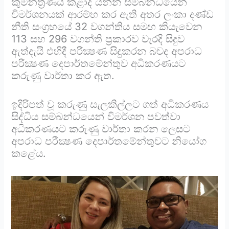
කුමන්ත්‍රණය කළාද යන්න සම්බන්ධයෙන්
විමර්ශනයක් ආරම්භ කර ඇති අතර ලංකා දණ්ඩ
නීති සංග්‍රහයේ 32 වගන්තිය සමඟ කියැවෙන
113 සහ 296 වගන්ති ප්‍රකාරව වැරදි සිදුව
ඇත්දැයි එහිදී පරීක්‍ෂණ සිදුකරන බවද අපරාධ
පරීක්‍ෂණ දෙපාර්තමේන්තුව අධිකරණයට
කරුණු වාර්තා කර ඇත.
ඉදිරිපත් වූ කරුණු සැලකිල්ලට ගත් අධිකරණය
සිද්ධිය සම්බන්ධයෙන් විමර්ශන පවත්වා
අධිකරණයට කරුණු වාර්තා කරන ලෙසට
අපරාධ පරීක්‍ෂණ දෙපාර්තමේන්තුවට නියෝග
කළේය.