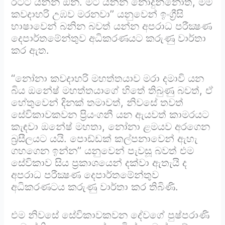
රටට යන්න ඕන. මට යන්න නොදුන්නොත්, මම
කවදාහරි උඹව මරනවා’’ යනුවෙන් ඉංග්‍රීසි
භාෂාවෙන් බනින බවත් යන්න අපරාධ පරීක්‍ෂණ
දෙපාර්තමේන්තුව අධිකරණයට කරුණු වාර්තා
කර ඇත.
‘‘නෝනා කවදාහරි මහත්තයාව මරා දමාවි යන
බිය ඔනේෂ් මහත්තයාගේ හිතේ තිබුණු බවත්, ඒ
හේතුවෙන් දිනක් තමාවත්, නිවසේ තවත්
සේවිකාවකවන ප්‍රියංගනී යන ඇයවත් කාමරයට
කැඳවා ඔනේෂ් මහතා, නෝනා ළමයව අරගෙන
බ්‍රසීලයට යයි. පොඩ්ඩක් කල්පනාවෙන් ඇහැ
ගහගෙන ඉන්න’’ යනුවෙන් පැවසූ බවත් එම
සේවිකාව සිය ප්‍රකාශයෙන් දක්වා ඇතැයි ද
අපරාධ පරීක්‍ෂණ දෙපාර්තමේන්තුව
අධිකරණටය කරුණු වාර්තා කර තිබිණි.
එම නිවසේ සේවිකාවකවන දේවගේ පුෂ්පරාණි