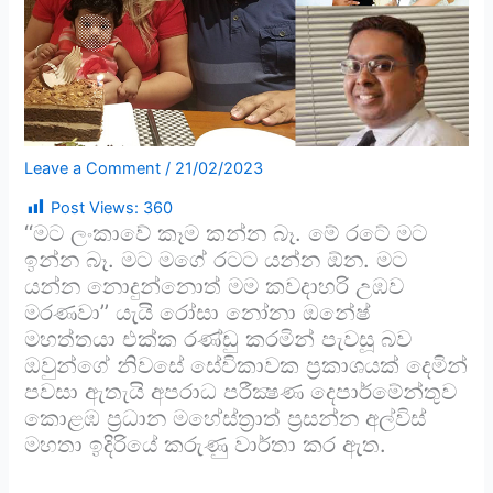
Leave a Comment
/
21/02/2023
Post Views:
360
‘‘මට ලංකාවේ කෑම කන්න බෑ. මේ රටේ මට
ඉන්න බෑ. මට මගේ රටට යන්න ඕන. මට
යන්න නොදුන්නොත් මම කවදාහරි උඹව
මරණවා’’ යැයි රෝසා නෝනා ඔනේෂ්
මහත්තයා එක්ක රණ්ඩු කරමින් පැවසූ බව
ඔවුන්ගේ නිවසේ සේවිකාවක ප්‍රකාශයක් දෙමින්
පවසා ඇතැයි අපරාධ පරීක්‍ෂණ දෙපාර්මේන්තුව
කොළඹ ප්‍රධාන මහේස්ත්‍රාත් ප්‍රසන්න අල්විස්
මහතා ඉදිරියේ කරුණු වාර්තා කර ඇත.