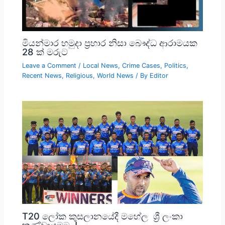
මියන්මාර හමුදා ප්‍රහාර නිසා බෞද්ධ ආරාමයක
28 ක් මරුට
Leave a Comment
/
Local News
,
Crime Cases
,
Politics
,
Recent News
,
Religious
,
World News
/ By
Editor
T20 ලෝක කුසලානයේදී මහේල ශ්‍රී ලංකා
කණ්ඩායමට..!