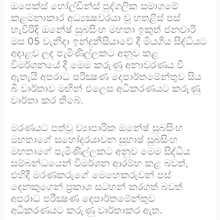
ඔපෙක්ස් හෝල්ඩින්ස් පුද්ගලික සමාගමේ
කළමනාකාර අධ්‍යක්‍ෂවරයා වූ හතළිස් පස්
හැවිරිදි ඔනේෂ් සුබසිංහ මහතා ඉකුත් ජනවාරි
මස 05 වැනිදා ඉන්දුනීසියාවේ දී මියගිය සිද්ධියට
අදාළව ලද පැමිණිල්ලකට අනුව කළ
විමර්ශනයේ දී මෙම කරුණු අනාවරණය වී
ඇතැයි අපරාධ පරීක්‍ෂණ දෙපාර්තමේන්තුව සිය
බී වාර්තාව මඟින් එලෙස අධිකරණයට කරුණු
වාර්තා කර තිබේ.
මරණයට පත්වූ ව්‍යාපාරික ඔනේෂ් සුබසිංහ
මහතාගේ සහෝදරයාවන සුභාෂ් සුබසිංහ
මහතාගේ පැමිණිල්ලකට අනුව මෙම සිද්ධිය
සම්බන්ධයෙන් විමර්ශන ආරම්භ කළ බවත්,
එහිදී මරණකරුගේ මෙහෙකරුවන් පස්
දෙනකුගෙන් ප්‍රකාශ සටහන් කරගත් බවත්
අපරාධ පරීක්‍ෂණ දෙපාර්තමේන්තුව
අධිකරණයට කරුණු වාර්තාකර ඇත.