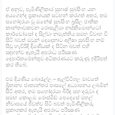
ඒ අනුව, පැමිණිලිකාර සුභාෂ් සුබසිංහ යන
අයගෙන්ද ප්‍රකාශයක් සටහන් කරගත් අතර, තම
සහෝදරයා වූ ඔනේෂ් සුබසිංහ බ්‍රසීල ජාතික
කාන්තාවකවන රොසැලියා නස්කිමොන්ටෝ
කාර්ඩෝසෝ ද සිල්වා නමැත්තිය සමඟ විවාහ වී
සිටි බවත් ඔවුන් දෙදෙනාට අලීෂා සුබසිංහ නම්
සිවු හැවිරිදි දියණියක් ද සිටින බවත් එහි
සඳහන්ව ඇතැයි අපරාධ පරීක්‍ෂණ
දෙපාර්තමේන්තුව අධිකරණයට කරුණු ඉදිරිපත්
කර තිබේ.
එම දියණිය බොරැල්ල – ඇල්විටිගල මාවතේ
බ්‍රිතාන්‍ය ජාත්‍යන්තර පාසලේ අධ්‍යාපනය ලබමින්
සිටි අතර, තම සහෝදරයා බිරිඳ සහ දරුවා ද
සමඟ කොළඹ රොස්මිඩ් පෙදෙසේ මහල්
නිවාසයේ ජීවත්ව සිටි බවත් පැමිණිලිකරු
ප්‍රකාශකර ඇතැයි අපරාධ පරීක්‍ෂණ