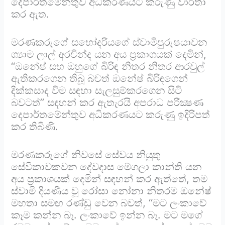
දෙපාර්තමේන්තුව අධිකරණයට කරුණු වාර්තා
කර ඇත.
මරණකරුගේ සහෝදරියගේ ස්වාමිපුරුෂයාවන
ශ්‍යාම ලාල් අරවින්ද යන අය ප්‍රකාශයක් දෙමින්,
‘‘ඔනේෂ් සහ ඔහුගේ බිරිඳ නිතර නිතර ආරවුල්
ඇතිකරගෙන තිබූ බවත් ඔනේෂ් බිරිඳගෙන්
දික්කසාද වීම සඳහා සැලසුම්කරගෙන සිටි
බවටත්’’ සඳහන් කර ඇතැරයි අපරාධ පරීක්‍ෂණ
දෙපාර්තමේන්තුව අධිකරණයට කරුණු ඉදිරිපත්
කර තිබිණි.
මරණකරුගේ නිවසේ සේවය නියුතු
සේවිකාවකවන දේවදාස මේගලා කාන්ති යන
අය ප්‍රකාශයක් දෙමින් සඳහන් කර ඇත්තේ, තම
ස්වාමි දියණිය වූ රෝසා නෝනා නිතරම ඔනේෂ්
මහතා සමඟ රණ්ඩු වෙන බවත්, ‘‘මට ලංකාවේ
කෑම කන්න බෑ. ලංකාවේ ඉන්න බෑ. මට මගේ