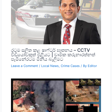
රටම සලිත කළ ෂාෆ්ටර් ඝාතනය – CCTV
වීඩියෝවකුත් එළියට | චාමික කරුනාරත්නත්
පෑමිනේරටම මිනිය බෑලිමට
Leave a Comment
/
Local News
,
Crime Cases
/ By
Editor