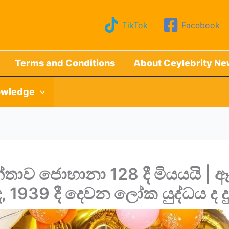
TikTok
Facebook
Terms and Conditions
About Ceylebrity N
wledge
ාව ජොහානා 128 දී මියයයි | ඈ
ද, 1939 දී දෙවන ලෝක යුද්ධය ද 