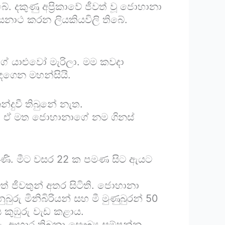
ේ. දකුණු අප්‍රිකාවේ ජීවත් වූ ජොහානා
සනාථ කරන ලියකියවිලි තිබේ.
ේ යාළුවෝ මැරිලා. මම කවදා
ඳගෙන මහන්සියි.
දුවී තිබුනේ නැත.
්, ඒ මත ජොහානාගේ නම ගිනස්
ණි. මීට වසර 22 ක පමණ සිට ඇයට
 ජීවතුන් අතර සිටිති. ජොහානා
රු මිනිබිරියන් සහ මී මුණුබුරන් 50
 කුඹුරු වැඩ කළාය.
ැ. ආහාර තිබුනා සෞඛ්‍ය සම්පන්න