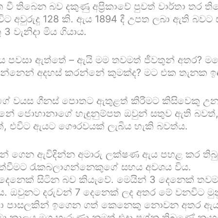
ී තිබෙන බව දකුණු අප්‍රිකාවේ පුවත් වාර්තා තර තිබ
 අවුරුදු 128 කි. ඇය 1894 දී උපත ලබා ඇති බවට 
 වැනිදා මිය ගියාය.
ය පවසා ඇත්තේ – ඇයි මම තවමත් ජීවතුන් අතර? මග
ම යන්නෙන් අදහස් කරන්නේ කුමක්ද? මට එක තැනක ඉ
වයස ගීනස් පොතට ඇතුළත් කිරීමට කිසිවෙකු උනන්
නේ ජොහානාගේ හැඳුනුම්පත ඔවුන් සතුව ඇති බවත
වත්, එවිට ඇයට ගෞරවයක් ලැබිය හැකි බවත්ය.
් ගෙන ඇවිදින්න අමාරු ලක්ෂණ ඇය පහළ කර තිබු
ත්වීමට රැකබලාගන්නෙකුගේ සහය අවශය විය.
ෙක් සිටින බව කියැවේ. මෙයින් 3 දෙනෙක් තවමත්
 ඔවුනට දරුවන් 7 දෙනෙක් ලද අතර මේ වනවිට මුනුබු
කිසිදා පාසලකින් ඉගෙන ගත් කෙනෙකු නොවන අතර ඇය
ා කාලය මග හැරුණා නමුත් එදා ප්‍රශ්න තිබුණේ නැහ