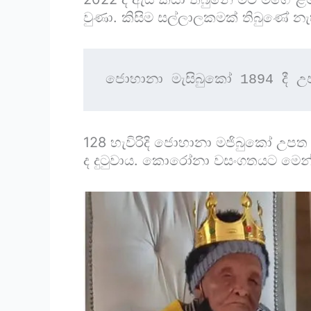
වුණා. කිසිම සල්ලාලකමක් තිබුණේ නැ
ජොහානා මැසිබුකෝ 1894 දී උපත
128 හැවිරිදි ජොහානා මජිබුකෝ උපත 
ද දුටුවාය. කොරෝනා වසංගතයට මෙන්ම