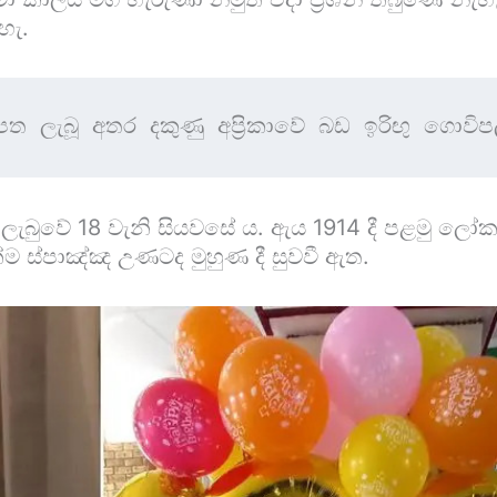
හැ.
 ලැබූ අතර දකුණු අප්‍රිකාවේ බඩ ඉරිඟු ගොවිප
ලැබුවේ 18 වැනි සියවසේ ය. ඇය 1914 දී පළමු ලෝක 
 ස්පාඤ්ඤ උණටද මුහුණ දී සුවවී ඇත.