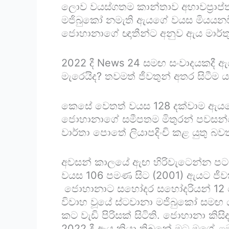
ලොව වයස්ගතම කාන්තාව අභාවප්‍රාප්ත ව
මජිබුකෝ නමැති ඇයගේ වයස මියයනවිට
ජොහානාගේ ඥාතීන්ට අනුව ඇය මාර්තු 3
2022 දී News 24 සමඟ සංවාදයකදී ඇ
මැරෙයිද? තවමත් ජීවතුන් අතර සිටී
කෙසේ වෙතත් වයස 128 දක්වාම ඇයගේ 
ජොහානාගේ සමීපතම මිතුරන් පවසන්
වාර්තා පොතේ ලියාපදිංචි කළ යුතු බ
අවසන් කාලයේ ඇඟ හිරිවැටෙන්න පටන
වයස 106 පමණ සිට (2001) ඇයට ජීව
ජොහානාට සහෝදර සහෝදරියන් 12 දෙන
විවාහ වූයේ ස්ටවානා මජිබුකෝ සමඟ ය.
කට වැඩි පිරිසක් සිටිති. ජොහානා 
2022 දී ඇය කියා තිබුනේ මට මගේ ළම