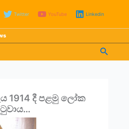
Twitter
YouTube
Linkedin
ews
Search
ය 1914 දී පළමු ලෝක
දුටුවාය…