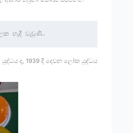
ලක හැදී වැඩුණි.
යුද්ධය ද, 1939 දී දෙවන ලෝක යුද්ධය